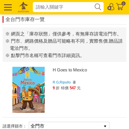
0
全台門市庫存一覽
※ 網頁之「庫存狀態」僅供參考，有無庫存請電洽門市。
※ 門市、網路價格及贈品可能略有不同，實際售價.贈品請
電洽門市。
※ 點擊門市名稱可查看門市詳細資訊。
H Goes to Mexico
R G,Ripullo
著
9
折
特價
547
元
請選擇縣市：