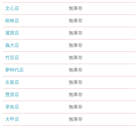
文心店
無庫存
樹林店
無庫存
麗寶店
無庫存
義大店
無庫存
竹百店
無庫存
夢時代店
無庫存
左新店
無庫存
豐原店
無庫存
草衙店
無庫存
大甲店
無庫存