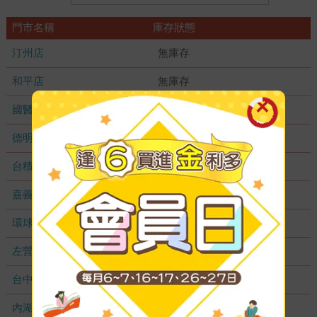
門市名稱
庫存狀態
汀州店
無庫存
和平店
無庫存
國醫加盟店
無庫存
德明加盟店
無庫存
台積店
無庫存
嘉義耐斯店
無庫存
環球店
無庫存
左營店
無庫存
台中秀泰店
無庫存
內湖大潤發
無庫存