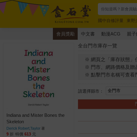
國中自修評量
東野
唯紅花綻放
奧德賽
會員獎勵
中文書
動漫ACG
親子
全台門市庫存一覽
※ 網頁之「庫存狀態」
※ 門市、網路價格及贈
※ 點擊門市名稱可查看
請選擇縣市：
Indiana and Mister Bones the
Skeleton
Derick Robert,Taylor
著
9
折
特價
613
元