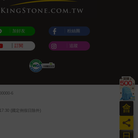
加好友
粉絲團
訂閱
追蹤
000-6
會
~17:30 (國定例假日除外)
員
日