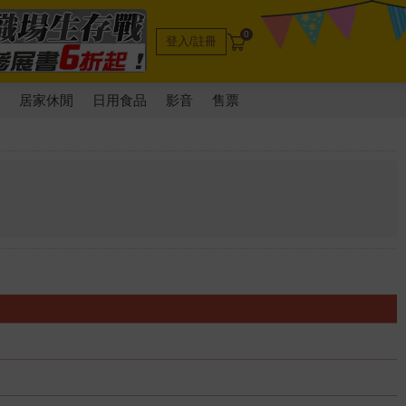
0
登入/註冊
電
居家休閒
日用食品
影音
售票