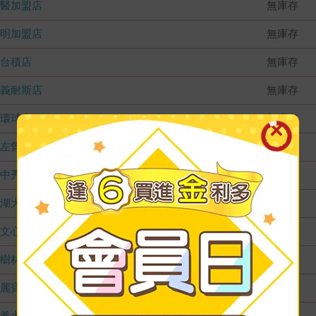
國醫加盟店
無庫存
德明加盟店
無庫存
台積店
無庫存
嘉義耐斯店
無庫存
環球店
無庫存
左營店
無庫存
台中秀泰店
無庫存
內湖大潤發
無庫存
文心店
無庫存
樹林店
無庫存
麗寶店
無庫存
義大店
無庫存