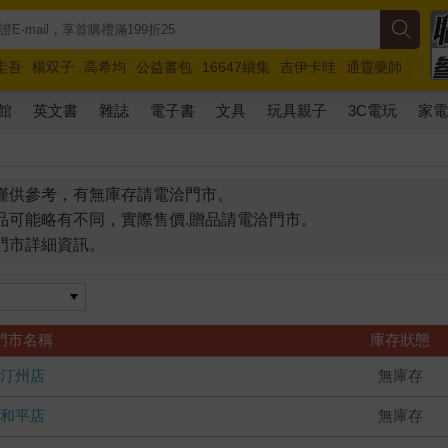
圭吾
楊双子
高希均
公益書包
16647續集
吉伊卡哇
通靈藥師
路邊攤新作
馬斯克
玩具總動員5
超慢跑
館
英文書
雜誌
電子書
文具
玩具親子
3C電玩
家
僅供參考，有無庫存請電洽門市。
品可能略有不同，實際售價.贈品請電洽門市。
門市詳細資訊。
門市名稱
庫存狀態
汀州店
無庫存
和平店
無庫存