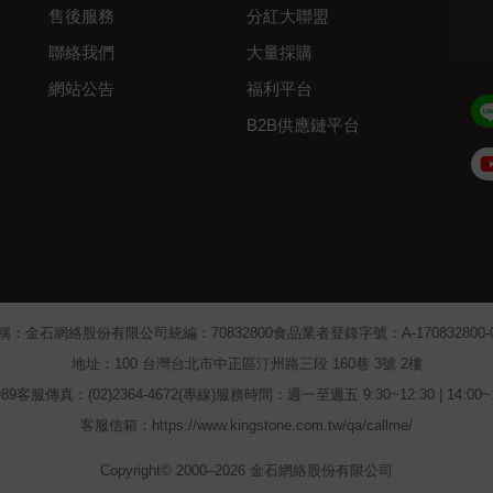
售後服務
分紅大聯盟
聯絡我們
大量採購
網站公告
福利平台
B2B供應鏈平台
Admin
稱：金石網絡股份有限公司
統編：70832800
食品業者登錄字號：A-170832800-00
地址：100 台灣台北市中正區汀州路三段 160巷 3號 2樓
89
客服傳真：(02)2364-4672(專線)
服務時間：週一至週五 9:30~12:30 | 14:00
客服信箱：https://www.kingstone.com.tw/qa/callme/
Copyright© 2000–2026 金石網絡股份有限公司