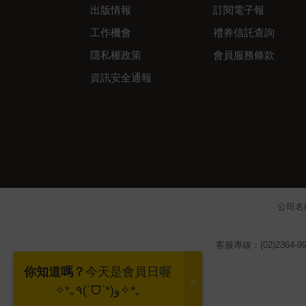
出版情報
訂閱電子報
工作機會
禮券信託查詢
隱私權政策
會員服務條款
資訊安全通報
公司名
客服專線：(02)2364-99
你知道嗎？
今天是會員日喔
✧*｡٩(ˊᗜˋ*)و✧*｡