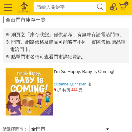
0
全台門市庫存一覽
※ 網頁之「庫存狀態」僅供參考，有無庫存請電洽門市。
※ 門市、網路價格及贈品可能略有不同，實際售價.贈品請
電洽門市。
※ 點擊門市名稱可查看門市詳細資訊。
I'm So Happy. Baby Is Coming!
Suzanne T,Christian
著
9
折
特價
444
元
請選擇縣市：