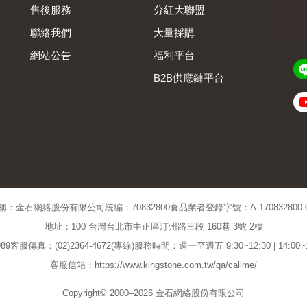
售後服務
分紅大聯盟
聯絡我們
大量採購
網站公告
福利平台
B2B供應鏈平台
Admin
稱：金石網絡股份有限公司
統編：70832800
食品業者登錄字號：A-170832800-00
地址：100 台灣台北市中正區汀州路三段 160巷 3號 2樓
89
客服傳真：(02)2364-4672(專線)
服務時間：週一至週五 9:30~12:30 | 14:00
客服信箱：https://www.kingstone.com.tw/qa/callme/
Copyright© 2000–2026 金石網絡股份有限公司