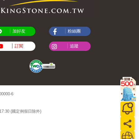
加好友
粉絲團
訂閱
追蹤
000-6
~17:30 (國定例假日除外)