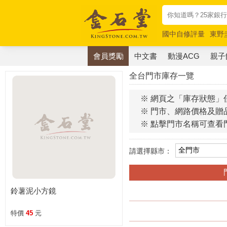
國中自修評量
東野
唯紅花綻放
奧德賽
會員獎勵
中文書
動漫ACG
親子
全台門市庫存一覽
※ 網頁之「庫存狀態」
※ 門市、網路價格及贈
※ 點擊門市名稱可查看
請選擇縣市：
鈴薯泥小方鏡
特價
45
元