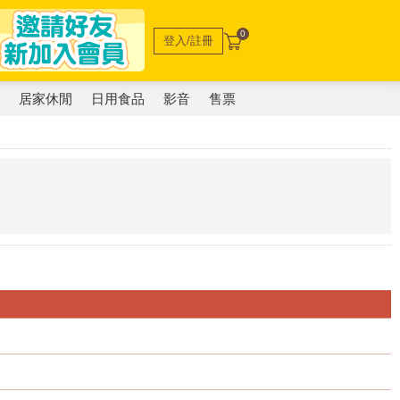
0
登入/註冊
電
居家休閒
日用食品
影音
售票