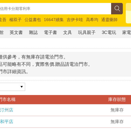
圭吾
楊双子
公益書包
16647續集
吉伊卡哇
高希均
通靈藥師
路邊攤新作
馬斯克
玩具總動員5
超慢跑
館
英文書
雜誌
電子書
文具
玩具親子
3C電玩
家
僅供參考，有無庫存請電洽門市。
品可能略有不同，實際售價.贈品請電洽門市。
門市詳細資訊。
門市名稱
庫存狀態
汀州店
無庫存
和平店
無庫存