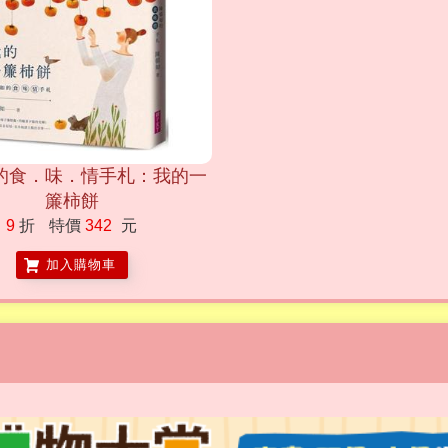
的食．味．情手札：我的一
簾柿餅
9
折
特價
342
元
加入購物車