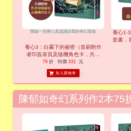
開啟一段療心及認識自我的奇幻冒險
養心1
套書，
養心3：白霧下的祕密（首刷附作
者印簽扉頁及隨機角色卡，共兩
款）
79
折
特價
331
元
加入購物車
陳郁如奇幻系列作2本75