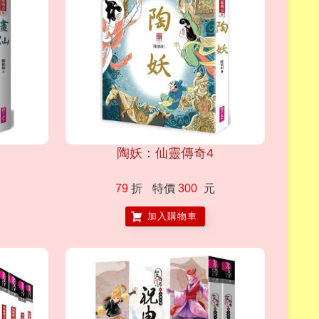
陶妖：仙靈傳奇4
79
折
特價
300
元
加入購物車