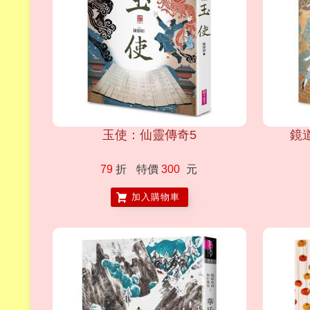
玉使：仙靈傳奇5
鏡
79
折
特價
300
元
加入購物車