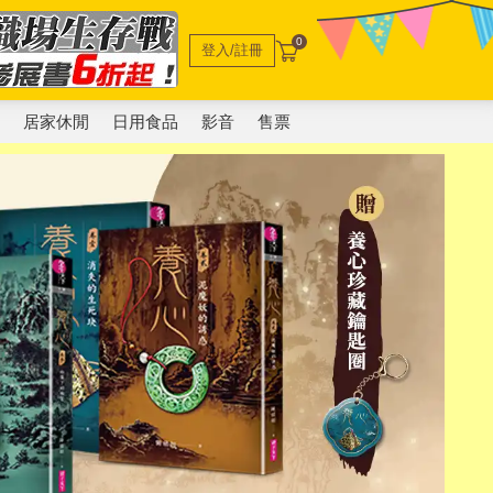
0
登入/註冊
電
居家休閒
日用食品
影音
售票