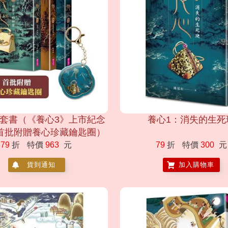
-3套書（《養心3》上市紀念
養心1：消失的生死
首批附贈養心珍藏鑰匙圈）
79
折
特價
963
元
79
折
特價
300
元
貨到通知
加入購物車