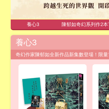
養心3
陳郁如奇幻系列作2本
養心3
奇幻作家陳郁如全新作品新集數登場！限量