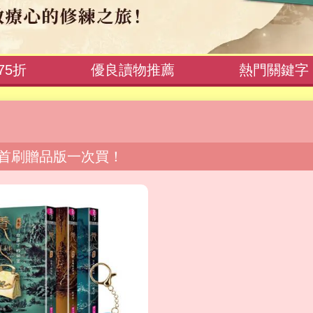
75折
優良讀物推薦
熱門關鍵字
首刷贈品版一次買！