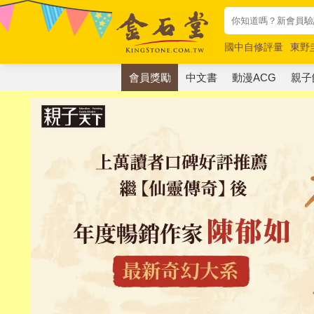
國中自修評量
東野
唯紅花綻放
奧德賽
會員獎勵
中文書
動漫ACG
親子