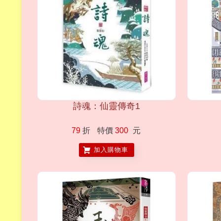
詩魂：仙靈傳奇1
79
折
特價
300
元
加入購物車