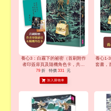
養心3：白霧下的祕密（首刷附作
養心1
者印簽扉頁及隨機角色卡，共兩
套書，
款）
79
折
特價
331
元
加入購物車