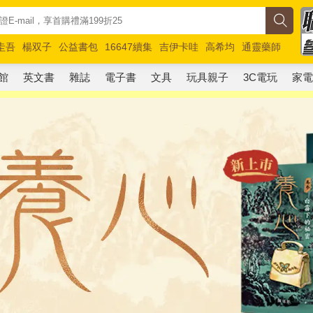
圭吾
楊双子
公益書包
16647續集
吉伊卡哇
高希均
通靈藥師
路邊攤新作
馬斯克
玩具總動員5
超慢跑
館
英文書
雜誌
電子書
文具
玩具親子
3C電玩
家