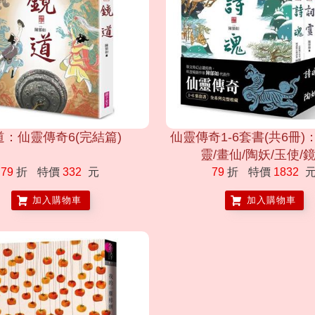
道：仙靈傳奇6(完結篇)
仙靈傳奇1-6套書(共6冊)
靈/畫仙/陶妖/玉使/
79
折
特價
332
元
79
折
特價
1832
加入購物車
加入購物車