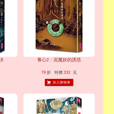
玦
養心2：泥魔妖的誘惑
79
折
特價
332
元
加入購物車