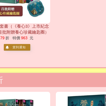
-3套書（《養心3》上市紀念
首批附贈養心珍藏鑰匙圈）
79
折
特價
963
元
貨到通知
折