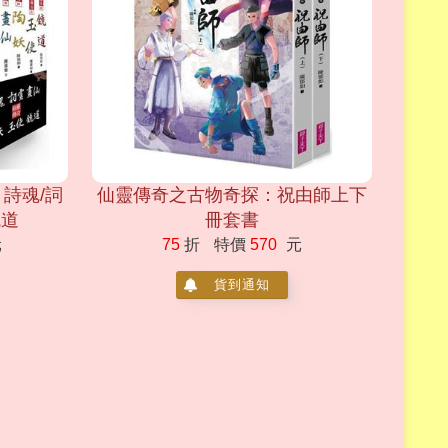
：詩魂/詞
仙靈傳奇之古物奇探：祝由師上下
鏡道
冊套書
元
75
折
特價
570
元
貨到通知