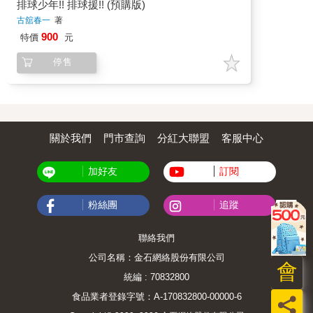
排球少年!! 排球援!! (預購版)
古舘春一
著
900
特價
元
停售
關於我們
門市查詢
分紅大聯盟
客服中心
加好友
訂閱
粉絲團
追蹤
聯絡我們
公司名稱：金石網絡股份有限公司
會
統編 : 70832800
食品業者登錄字號：A-170832800-00000-6
員