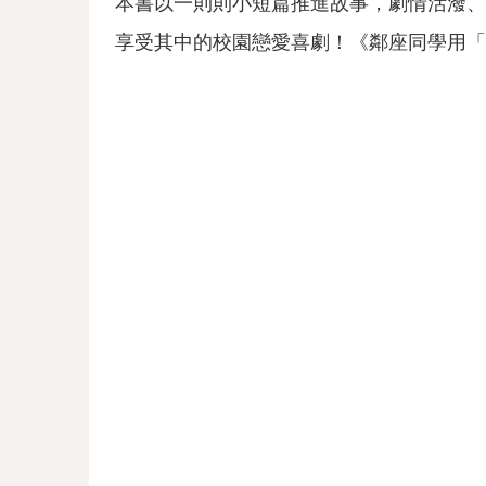
本書以一則則小短篇推進故事，劇情活潑、
享受其中的校園戀愛喜劇！《鄰座同學用「