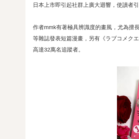
日本上市即引起社群上廣大迴響，使讀者引
作者mmk有著極具辨識度的畫風，尤為擅
等雜誌發表短篇漫畫，另有《ラブコメクエス
高達32萬名追蹤者。