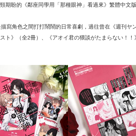
頸期盼的《鄰座同學用「那種眼神」看過來》繁體中文版終
長描寫角色之間打打鬧鬧的日常喜劇，過往曾在《週刊ヤ
ト》（全2冊）、《アオイ君の猥談がたまらない！！》等兩