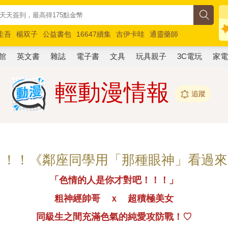
圭吾
楊双子
公益書包
16647續集
吉伊卡哇
通靈藥師
路邊攤新作
馬斯克
玩具總動員5
超慢跑
館
英文書
雜誌
電子書
文具
玩具親子
3C電玩
家
輕動漫情報
追蹤
！！！《鄰座同學用「那種眼神」看過來
「色情的人是你才對吧！！！」
粗神經帥哥 ｘ 超積極美女
同級生之間充滿色氣的純愛攻防戰！♡