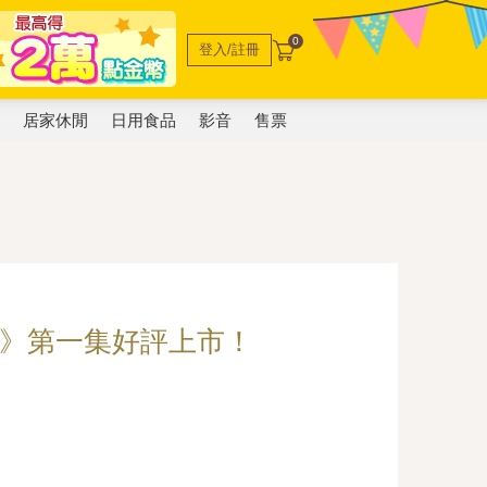
0
登入/註冊
電
居家休閒
日用食品
影音
售票
》第一集好評上市！