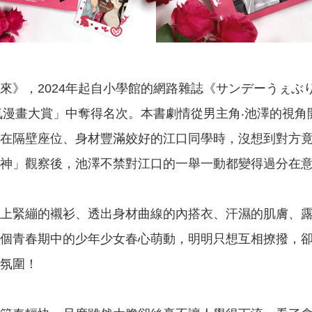
來》，2024年起自小學館的網路雜誌《サンデーうぇぶ
人氣漫畫大賞」中奪得名次。本書劇情從男主角‧池澤的視
在隔壁座位、身材豐滿姣好的江口同學時，沒想到對方
神」觀察後，池澤不禁對江口的一舉一動都變得過分在意
上緊繃的襯衫、透出身材曲線的內搭衣、汗濕的肌膚、
個青春期中的少年少女春心萌動，明明只想互相撩撥，
氛圍！