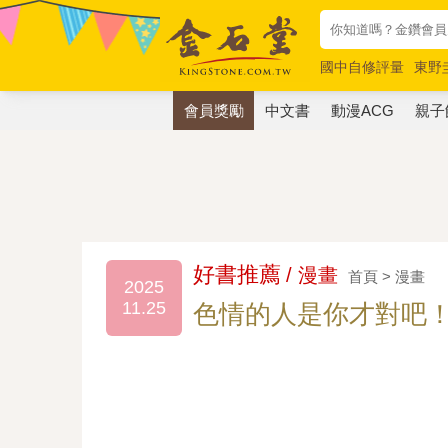
國中自修評量
東野
唯紅花綻放
奧德賽
會員獎勵
中文書
動漫ACG
親子
好書推薦
/ 漫畫
首頁 > 漫畫
2025
11.25
色情的人是你才對吧