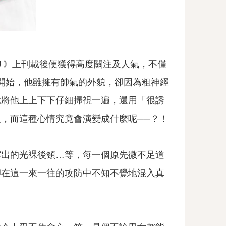
り》上刊載後便獲得高度關注及人氣，不僅
角開始，他雖擁有帥氣的外貌，卻因為粗神經
竟將他上上下下仔細掃視一遍，還用「很誘
，而這種心情究竟會演變成什麼呢──？！
露出的光裸後頸…等，每一個原先微不足道
卻在這一來一往的攻防中不知不覺地混入真