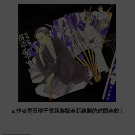
▲作者雲田晴子替新裝版全新繪製的封面全貌！