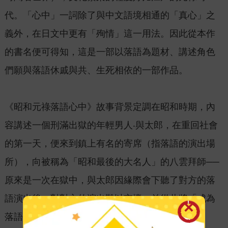
代。「心中」一詞除了與中文語境相通的「真心」之
義外，在日文中更有「殉情」這一用法。因此從本作
的書名便可得知，這是一部以落語為題材、講述角色
們願與落語休戚與共、生死相依的一部作品。
《昭和元祿落語心中》故事背景定調在昭和時期，內
容講述一個刑滿出獄的年輕男人‧與太郎，在重回社會
的第一天，便來到鎮上有名的寄席（指落語的演出場
所），向被稱為「昭和最後的大名人」的八雲拜師──
原來是一次在獄中，與太郎因緣際會下聽了對方的落
語演出後，對對方的演出難以忘懷，並從此將「成為
落語家」視作自己的目標，開啟全新的人生。