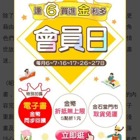
除了對於落語這項傳統技藝的深刻描繪，這部作品更
藉由不同的段子，闡述作者想傳達的理念，裡頭的角
色們在這之中不僅求得技藝精進，更澈悟世間的人情
世故……種種皆是《昭和元祿落語心中》至今仍在書
迷、影迷心中屹立不搖的原因。
《昭和元祿落語心中》的新裝版在規格上同日本原
書，將36開漫畫放大至32開，並把原本單行本2集的內
容完整收錄於同一冊之中；每一本都有作者雲田晴子
重新繪製的精美彩圖封面，內容更額外收錄加筆的漫
畫及作者的心得後記，絕對值得收藏。《昭和元祿落
語心中 新裝版》第1集已於4/13正式上市，邀請讀者們