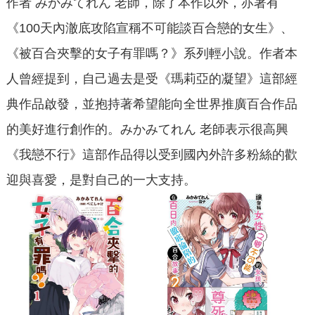
作者 みかみてれん 老師，除了本作以外，亦著有
《100天內澈底攻陷宣稱不可能談百合戀的女生》、
《被百合夾擊的女子有罪嗎？》系列輕小說。作者本
人曾經提到，自己過去是受《瑪莉亞的凝望》這部經
典作品啟發，並抱持著希望能向全世界推廣百合作品
的美好進行創作的。みかみてれん 老師表示很高興
《我戀不行》這部作品得以受到國內外許多粉絲的歡
迎與喜愛，是對自己的一大支持。