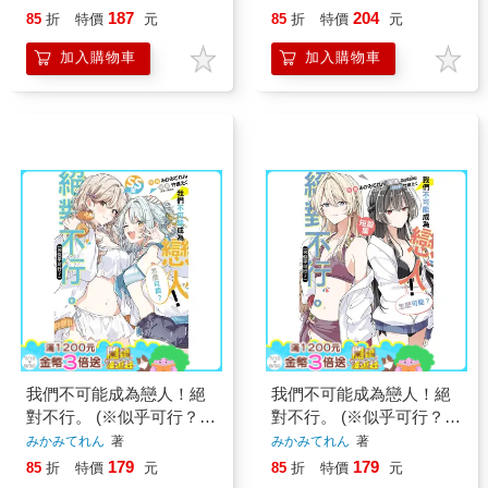
187
204
85
折
特價
元
85
折
特價
元
加入購物車
加入購物車
我們不可能成為戀人！絕
我們不可能成為戀人！絕
對不行。 (※似乎可行？)
對不行。 (※似乎可行？)
SS集(全)
短篇集(全)
みかみてれん
著
みかみてれん
著
179
179
85
折
特價
元
85
折
特價
元