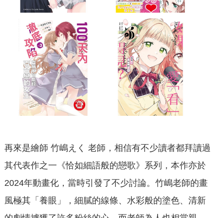
再來是繪師 竹嶋えく 老師，相信有不少讀者都拜讀過
其代表作之一《恰如細語般的戀歌》系列，本作亦於
2024年動畫化，當時引發了不少討論。竹嶋老師的畫
風極其「養眼」，細膩的線條、水彩般的塗色、清新