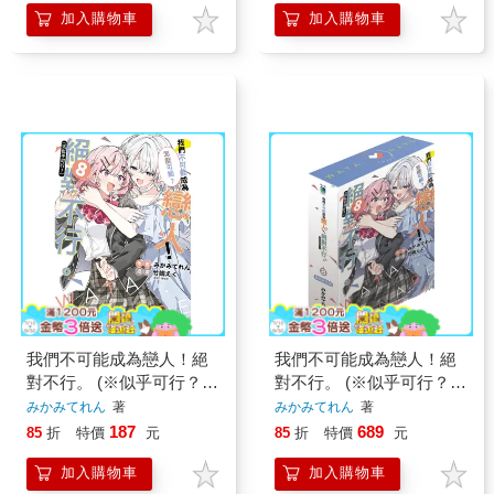
加入購物車
加入購物車
我們不可能成為戀人！絕
我們不可能成為戀人！絕
對不行。 (※似乎可行？)
對不行。 (※似乎可行？)
08
(首刷限定版) 08
みかみてれん
著
みかみてれん
著
187
689
85
折
特價
元
85
折
特價
元
加入購物車
加入購物車