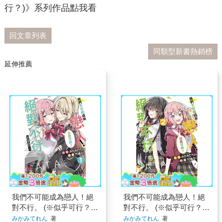
行？)》系列作品點我看
回文章列表
同類型新書熱銷榜
延伸推薦
我們不可能成為戀人！絕
我們不可能成為戀人！絕
對不行。 (※似乎可行？)
對不行。 (※似乎可行？)
01
02
みかみてれん
著
みかみてれん
著