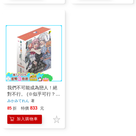
我們不可能成為戀人！絕
對不行。 (※似乎可行？)
(豪華首刷限定版) 08
みかみてれん
著
833
85
折
特價
元
加入購物車