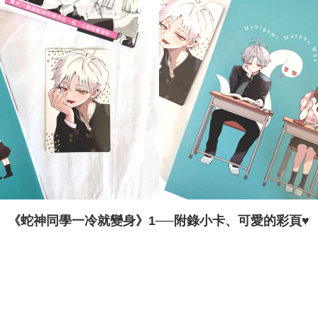
《蛇神同學一冷就變身》1──附錄小卡、可愛的彩頁♥