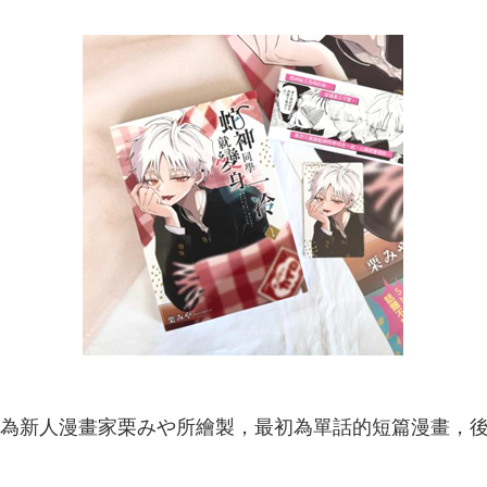
為新人漫畫家栗みや所繪製，最初為單話的短篇漫畫，後