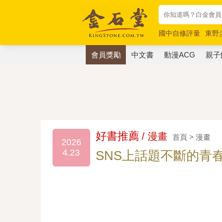
國中自修評量
東野
唯紅花綻放
奧德賽
會員獎勵
中文書
動漫ACG
親子
好書推薦
/ 漫畫
首頁 > 漫畫
2026
4.23
SNS上話題不斷的青