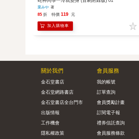
蛇神同學一冷就變身 (首刷附錄版) 01
栗みや
著
119
85
折
特價
元
加入購物車
關於我們
會員服務
金石堂書店
我的帳號
金石堂網路書店
訂單查詢
金石堂書店全台門市
會員獎勵計畫
出版情報
訂閱電子報
工作機會
禮券信託查詢
隱私權政策
會員服務條款