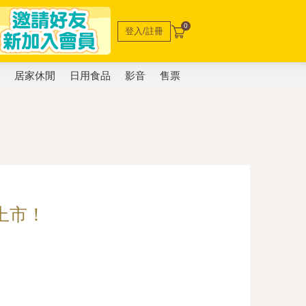
0
登入/註冊
電
居家休閒
日用食品
影音
售票
上市！