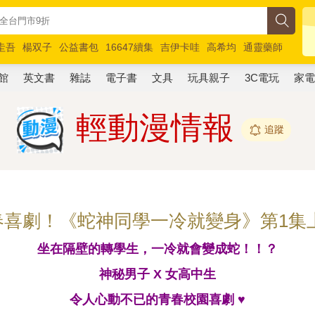
圭吾
楊双子
公益書包
16647續集
吉伊卡哇
高希均
通靈藥師
路邊攤新作
馬斯克
玩具總動員5
超慢跑
館
英文書
雜誌
電子書
文具
玩具親子
3C電玩
家
輕動漫情報
追蹤
春喜劇！《蛇神同學一冷就變身》第1集
坐在隔壁的轉學生，一冷就會變成蛇！！？
神秘男子 X 女高中生
令人心動不已的青春校園喜劇 ♥