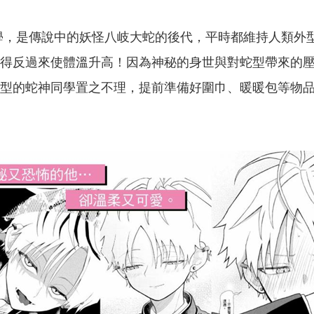
學，是傳說中的妖怪八岐大蛇的後代，平時都維持人類外
得反過來使體溫升高！因為神秘的身世與對蛇型帶來的
型的蛇神同學置之不理，提前準備好圍巾、暖暖包等物