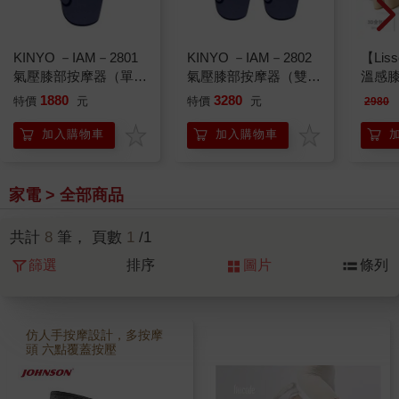
KINYO －IAM－2801
KINYO －IAM－2802
【Liss
氣壓膝部按摩器（單
氣壓膝部按摩器（雙
溫感膝
入）
入）
組 LB-
1880
3280
特價
元
特價
元
2980
加入購物車
加入購物車
家電 > 全部商品
共計
8
筆， 頁數
1
/1
篩選
排序
圖片
條列
仿人手按摩設計，多按摩
頭 六點覆蓋按壓