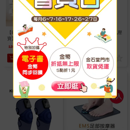
【BLAUPUNKT 德國藍
KINYO －IAM－2801 氣壓
寶】氣壓式腿部舒壓按摩
膝部按摩器（單入）
器(BPB-M27LU)
1090
1880
特價
元
特價
元
1280
加入購物車
加入購物車