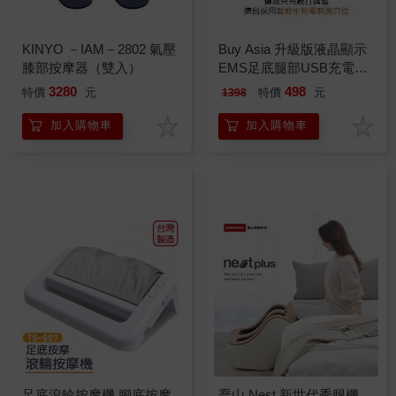
KINYO －IAM－2802 氣壓
Buy Asia 升級版液晶顯示
膝部按摩器（雙入）
EMS足底腿部USB充電按
摩墊(超值2入組)
3280
498
特價
元
特價
元
1398
加入購物車
加入購物車
足底滾輪按摩機 腳底按摩
喬山 Nest 新世代秀腿機