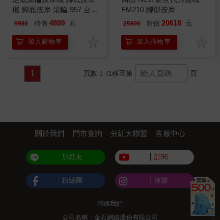
機 腳底按摩 滾輪 957 台灣
FM210 腳部按摩
製造
4899
20618
特價
元
特價
元
5980
25800
加入購物車
加入購物車
1
頁數
1
/1
移至第
頁
關於我們
門市查詢
分紅大聯盟
客服中心
加好友
訂閱
粉絲團
追蹤
聯絡我們
公司名稱：金石網絡股份有限公司