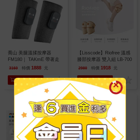
喬山 美腿溫揉按摩器
【Lisscode】Riofree 溫感
FM180｜ TAKmE 帶著走
膝部按摩器 雙入組 LB-700
1888
1918
特價
元
特價
元
3160
2980
加入購物車
加入購物車