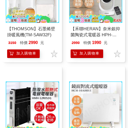
【THOMSON】石墨烯壁
【禾聯HERAN】奈米銀抑
掛暖風機(TM-SAW32F)
菌陶瓷式電暖器 HPH-
13DH310
2990
1990
特價
元
特價
元
3150
2990
加入購物車
加入購物車