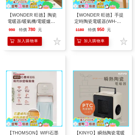
【WONDER 旺德】陶瓷
【WONDER 旺德】手提
電暖器/暖氣機/電暖爐
定時陶瓷電暖器(WH-
(WH-W13F)奶白色
W27F)
780
950
特價
元
特價
元
990
1180
加入購物車
加入購物車
【THOMSON】WIFI石墨
【KINYO】瞬熱陶瓷電暖