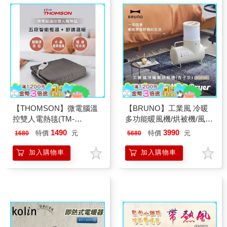
【THOMSON】微電腦溫
【BRUNO】工業風 冷暖
控雙人電熱毯(TM-
多功能暖風機/烘被機/風扇
SAW26B)
(杏子灰) BOE116
1490
3990
特價
元
特價
元
1680
5680
加入購物車
加入購物車