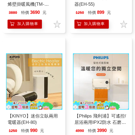
烯壁掛暖風機(TM-
器(EH-55)
SAW35FW)
3690
899
特價
元
特價
元
3880
1250
加入購物車
加入購物車
【KINYO】迷你立臥兩用
【Philips 飛利浦】可遙控/
電暖器(EH-80)
居浴兩用IPX2防水 石磨烯
壁掛暖風機/陶磁電暖器
990
3990
特價
元
特價
元
1250
4990
(AHR3126FX)