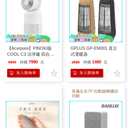
【Acerpure】PINOKI版
GPLUS GP-EM001 直立
COOL C3 涼淨爐 四合一
式電暖器
涼暖空氣清淨機 (AH335-
7990
1480
特價
元
特價
元
9990
2580
10W)
加入購物車
加入購物車
具備左右75°自動旋轉擺頭
功能