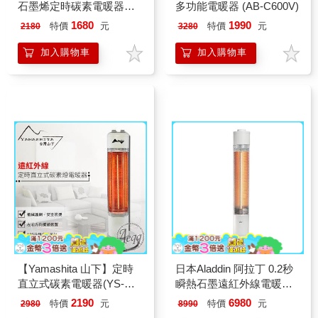
石墨烯定時碳素電暖器
多功能電暖器 (AB-C600V)
(HFH-K9922)
1680
1990
特價
元
特價
元
2180
3280
加入購物車
加入購物車
【Yamashita 山下】定時
日本Aladdin 阿拉丁 0.2秒
直立式碳素電暖器(YS-
瞬熱石墨遠紅外線電暖器-
901T)
白 SH-G1100T
2190
6980
特價
元
特價
元
2980
8990