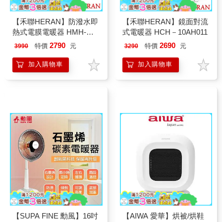
【禾聯HERAN】防潑水即
【禾聯HERAN】鏡面對流
熱式電膜電暖器 HMH-
式電暖器 HCH－10AH011
12R05(H)
2790
2690
特價
元
特價
元
3990
3290
加入購物車
加入購物車
【SUPA FINE 勳風】16吋
【AIWA 愛華】烘被/烘鞋