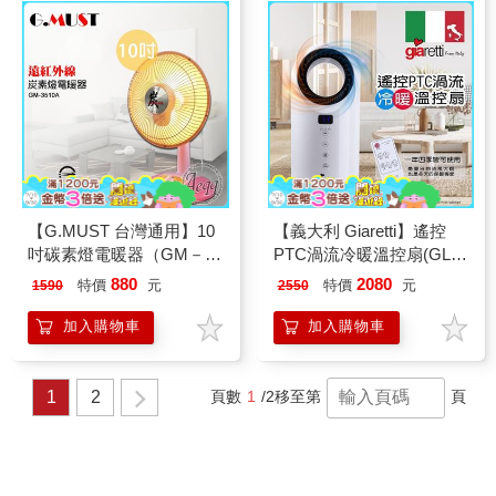
【G.MUST 台灣通用】10
【義大利 Giaretti】遙控
吋碳素燈電暖器（GM－
PTC渦流冷暖溫控扇(GL-
3510A）
1855)
880
2080
特價
元
特價
元
1590
2550
加入購物車
加入購物車
1
2
頁數
1
/2
移至第
頁