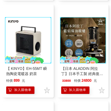
【 KINYO】EH-55MT 瞬
【日本 ALADDIN 阿拉
熱陶瓷電暖器 奶茶
丁】日本手工製 經典復古
款 煤油暖爐/煤油爐 BF-
899
24800
特價
元
特價
元
33800
3912G 綠色
加入購物車
加入購物車