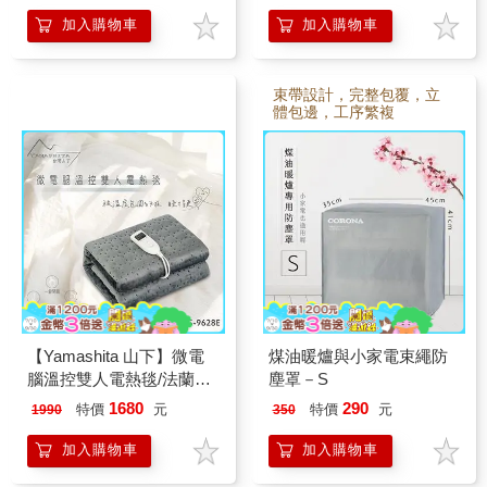
加入購物車
加入購物車
束帶設計，完整包覆，立
體包邊，工序繁複
【Yamashita 山下】微電
煤油暖爐與小家電束繩防
腦溫控雙人電熱毯/法蘭絨
塵罩－S
(YS-9628E)
1680
290
特價
元
特價
元
1990
350
加入購物車
加入購物車