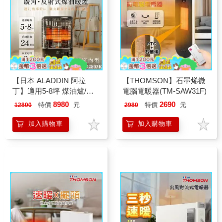
【日本 ALADDIN 阿拉
【THOMSON】石墨烯微
丁】適用5-8坪 煤油爐/煤
電腦電暖器(TM-SAW31F)
油暖爐-黑色 (AKP-
8980
2690
特價
元
特價
元
12800
2980
U2803K)
加入購物車
加入購物車