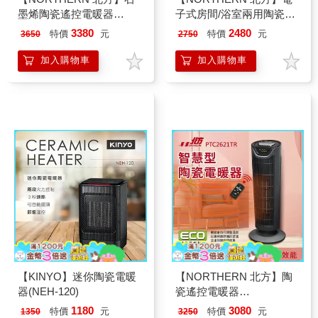
墨烯陶瓷遙控電暖器
子式房間/浴室兩用陶瓷電
(PTC788S)
暖器(PTC831S)
3380
2480
特價
元
特價
元
3650
2750
加入購物車
加入購物車
【KINYO】迷你陶瓷電暖
【NORTHERN 北方】陶
器(NEH-120)
瓷遙控電暖器
(PTC2621TR)
1180
3080
特價
元
特價
元
1350
3250