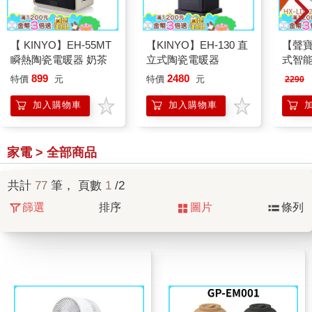
【 KINYO】EH-55MT
【KINYO】EH-130 直
【聲寶
瞬熱陶瓷電暖器 奶茶
立式陶瓷電暖器
式智能
LD02
899
2480
特價
元
特價
元
2290
加入購物車
加入購物車
家電 > 全部商品
共計
77
筆， 頁數
1
/2
篩選
排序
圖片
條列