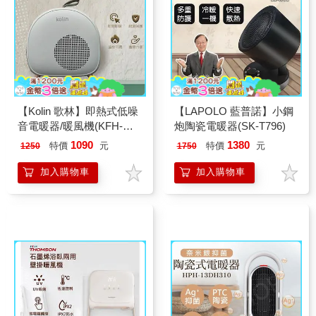
【Kolin 歌林】即熱式低噪
【LAPOLO 藍普諾】小鋼
音電暖器/暖風機(KFH-
炮陶瓷電暖器(SK-T796)
XK6106)
1090
1380
特價
元
特價
元
1250
1750
加入購物車
加入購物車