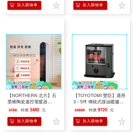
加入購物車
加入購物車
【NORTHERN 北方】石
【TOYOTOMI 豐臣】適用
墨烯陶瓷遙控電暖器
3－5坪 傳統式煤油暖爐－
(PTC155S)
軍綠色 RS－GE23G－TW
3480
9720
特價
元
特價
元
3750
10800
加入購物車
加入購物車