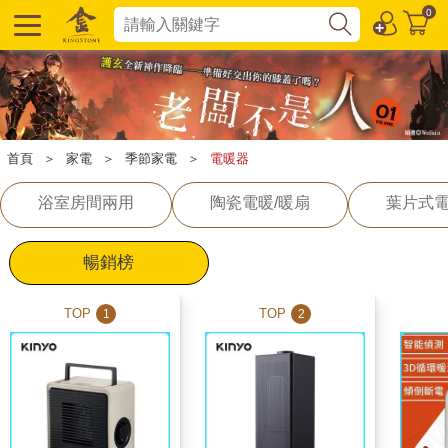
0
首頁
＞
家電
＞
季節家電
＞
電暖器
浴室房間兩用
陶瓷電暖/暖扇
葉片式
暢銷榜
TOP
TOP
1
2