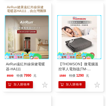
AirRun健康遠紅外線保健
電暖器HA111，由台灣團隊
設計開發的保健電暖器。
透過獨家陶瓷層鎳鉻合金
電熱管加熱，不耗氧、不
破裂、不刺眼、高效率、
壽命長，並結合獨家俯仰
重心自動平衡專利，不易
傾倒、照射高度隨意調
整、照射角度廣範圍大，
即照即暖、安靜無風聲。
AirRun遠紅外線保健電暖
【THOMSON】微電腦溫
器-HA111
控單人電熱毯(TM-
SAW28BS)
7990
1290
特價
元
特價
元
8500
1580
加入購物車
加入購物車