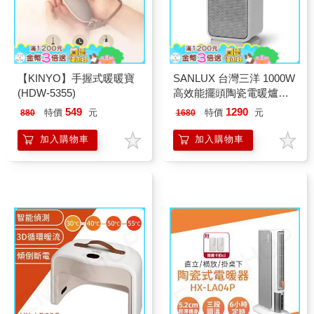
【KINYO】手握式暖暖寶
SANLUX 台灣三洋 1000W
(HDW-5355)
高效能擺頭陶瓷電暖爐
SYR-K03
549
1290
特價
元
特價
元
880
1680
加入購物車
加入購物車