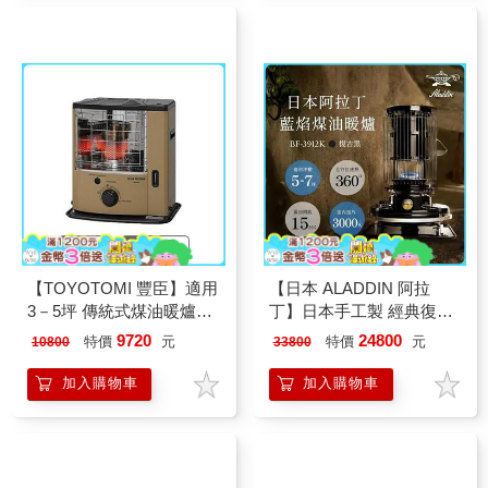
【TOYOTOMI 豐臣】適用
【日本 ALADDIN 阿拉
3－5坪 傳統式煤油暖爐－
丁】日本手工製 經典復古
沙色 RS－GE23T－TW
款 煤油暖爐/煤油爐 BF-
9720
24800
特價
元
特價
元
10800
33800
3912K 黑色
加入購物車
加入購物車