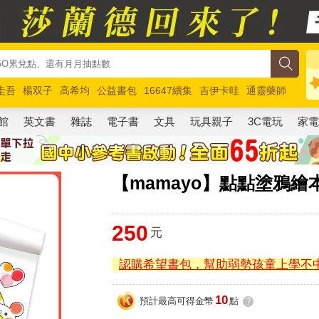
圭吾
楊双子
高希均
公益書包
16647續集
吉伊卡哇
通靈藥師
路邊攤新作
馬斯克
玩具總動員5
超慢跑
館
英文書
雜誌
電子書
文具
玩具親子
3C電玩
家
【mamayo】點點塗鴉
250
元
認購希望書包，幫助弱勢孩童上學不
10
預計最高可得金幣
點
?