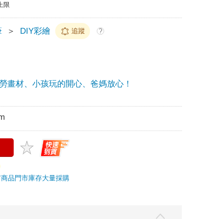
上限
筆
＞
DIY彩繪
追蹤
?
勞畫材、小孩玩的開心、爸媽放心！
m
市商品
門市庫存
大量採購