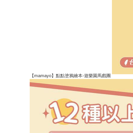
【mamayo】點點塗鴉繪本-遊樂園馬戲團