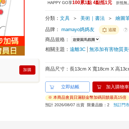
100累1點 4點抵1元
HAPPY GO享
折抵無
分類：
文具
＞
美術｜書法
＞
繪圖
品牌：
mamayo媽媽友
追蹤
?
商品規格：
相關主題：
遠離3C
無添加有害物質美
商品尺寸：
長13cm X 寬18cm X 高13c
加購
立即結帳
加入購物車
※ 本商品會員日滿額金幣加碼回饋最高15倍
預計 2026/08/07 出貨
限量品餘：2
預訂門