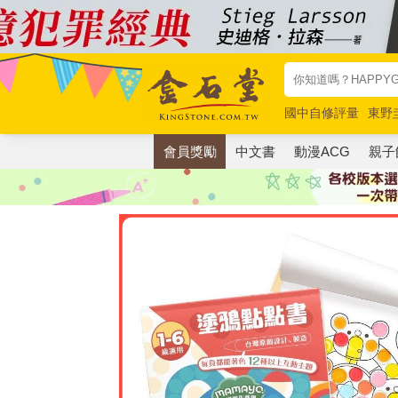
國中自修評量
東野
唯紅花綻放
奧德賽
會員獎勵
中文書
動漫ACG
親子