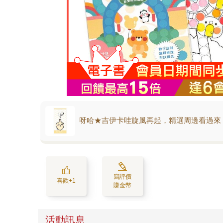
呀哈★吉伊卡哇旋風再起，精選周邊看過來
寫評價
喜歡+1
賺金幣
活動訊息