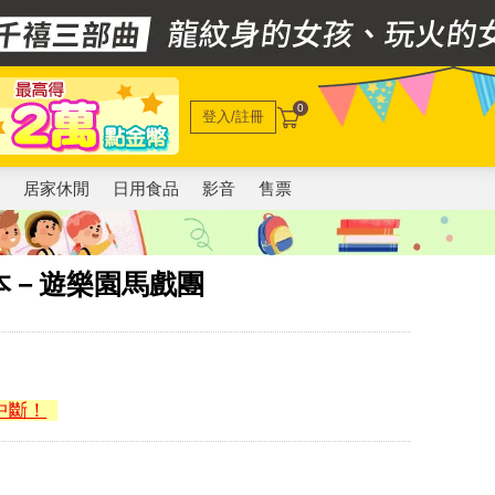
0
登入/註冊
電
居家休閒
日用食品
影音
售票
繪本－遊樂園馬戲團
中斷！