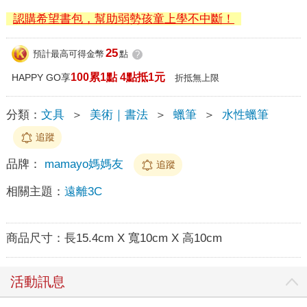
認購希望書包，幫助弱勢孩童上學不中斷！
25
預計最高可得金幣
點
?
100累1點 4點抵1元
HAPPY GO享
折抵無上限
分類：
文具
＞
美術｜書法
＞
蠟筆
＞
水性蠟筆
追蹤
品牌：
mamayo媽媽友
追蹤
相關主題：
遠離3C
商品尺寸：
長15.4cm X 寬10cm X 高10cm
活動訊息