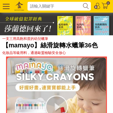
0
一支三用高飽和度的幼兒蠟筆
【mamayo】絲滑旋轉水蠟筆36色
化妝品等級用料，通過歐盟檢驗安全放心