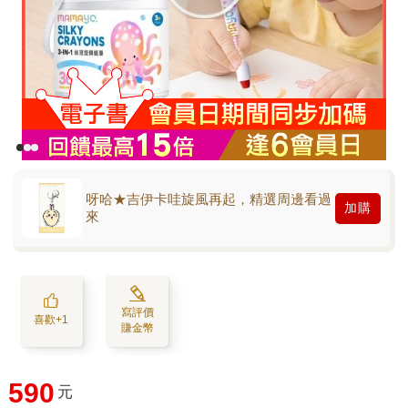
呀哈★吉伊卡哇旋風再起，精選周邊看過
加購
來
寫評價
喜歡+1
賺金幣
590
元