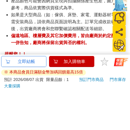
產品顏色可能會因網頁呈現與拍攝關係產生色差，圖片僅供
參考，商品依實際供貨樣式為準。
如果是大型商品（如：傢俱、床墊、家電、運動器材等）及
需安裝商品，請依商品頁面說明為主。訂單完成收款確認
後，出貨廠商將會和您聯繫確認相關配送等細節。
偏遠地區、樓層費及其它加價費用，皆由廠商於約定配送時
一併告知，廠商將保留出貨與否的權利。
提醒您！！
金石堂及銀行均不會請您操作ATM! 如接獲電話要求您前往
立即結帳
加入購物車
ATM提款機，請不要聽從指示，以免受騙上當！
※ 本商品會員日滿額金幣加碼回饋最高15倍
退換貨須知：
預計 2026/08/07 出貨
限量品餘：1
預訂門市商品
門市庫存
大量採購
**提醒您，鑑賞期不等於試用期，退回商品須為全新狀態**
依據「消費者保護法」第19條及行政院消費者保護處公告之
「通訊交易解除權合理例外情事適用準則」，以下商品購買
後，除商品本身有瑕疵外，將不提供7天的猶豫期：
易於腐敗、保存期限較短或解約時即將逾期。（如：生
鮮食品）
依消費者要求所為之客製化給付。（客製化商品）