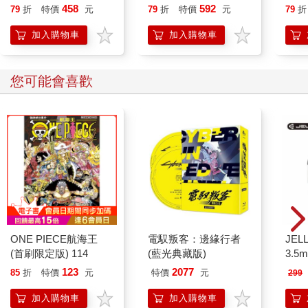
458
592
79
折
特價
元
79
折
特價
元
79
折
加入購物車
加入購物車
您可能會喜歡
ONE PIECE航海王
電馭叛客：邊緣行者
JEL
(首刷限定版) 114
(藍光典藏版)
3.
式耳機
123
2077
85
折
特價
元
特價
元
299
加入購物車
加入購物車