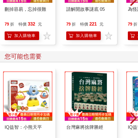
刪掉容易，忘掉很難
請解開故事謎底 05
為怪
332
221
79
折
特價
元
79
折
特價
元
79
折
加入購物車
加入購物車
您可能也需要
IQ益智：小熊天平
台灣麻將捨牌勝經
IQ