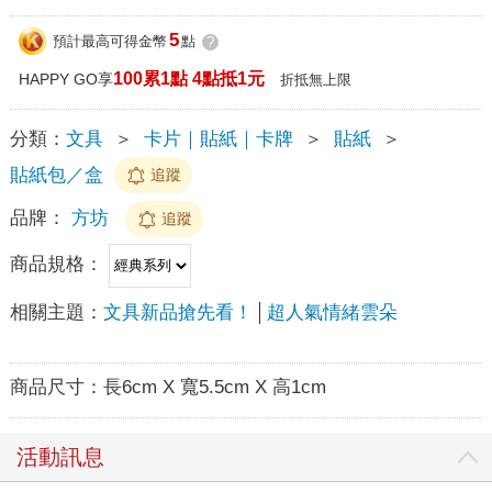
5
預計最高可得金幣
點
?
100累1點 4點抵1元
HAPPY GO享
折抵無上限
分類：
文具
＞
卡片｜貼紙｜卡牌
＞
貼紙
＞
貼紙包／盒
追蹤
品牌：
方坊
追蹤
商品規格：
相關主題：
文具新品搶先看！
超人氣情緒雲朵
商品尺寸：
長6cm X 寬5.5cm X 高1cm
活動訊息