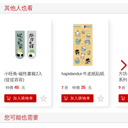
其他人也看
小呸角-磁性書籤2入
hapidandui-牛皮紙貼紙
方坊
(從從容容)
系列
45
35
特價
元
7
折
特價
元
9
折
加入購物車
加入購物車
您可能也需要