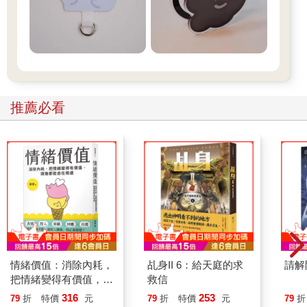
推薦必看
情緒價值：消除內耗，
乩身II 6：給天庭的求
請解
把情緒變得有價值，跟
救信
誰都能自在相處
316
253
79
折
特價
元
79
折
特價
元
79
折