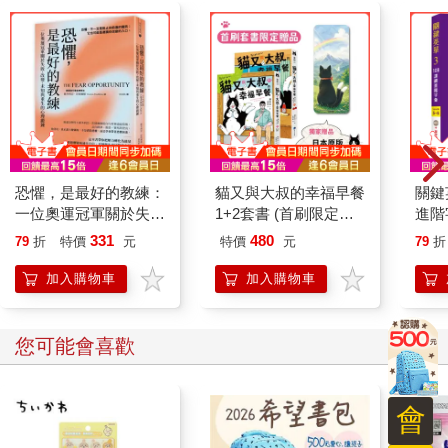
恐懼，是最好的教練：
貓又與大叔的幸福早餐
關鍵
一位奧運冠軍關於失
1+2套書 (首刷限定加
進階字
敗、改變、未知與重生
贈「一起走過雨天晴
6】
331
480
79
折
特價
元
特價
元
79
折
的心理鍛鍊
天」日本原版插畫書
Me
籤)
AP
加入購物車
加入購物車
您可能會喜歡
會