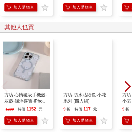
加入購物車
加入購物車
其他人也買
方坊 心情磁吸手機殼-
方坊-防水貼紙包-小花
方坊
灰藍-飄浮喜寶-iPhone
系列 (四入組)
小哀
17
1152
117
特價
元
9
折
特價
元
9
折
1280
加入購物車
加入購物車