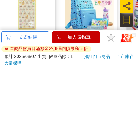
員
日
吉伊卡哇 BONBON
2026第12屆希望書包
韓國S
DROP 貼紙 立體貼紙
組／文具組
山鬼
水晶貼紙 手帳貼 裝飾
450
195
500
51
折
特價
元
51
折
特價
元
59
折
貼紙 手機貼紙 小八貓
兔兔 Chiikawa
加入購物車
加入購物車
訂購/退換貨須知
加入金石堂 LINE 官方帳號『完成綁定』，隨時掌握出貨動
態：