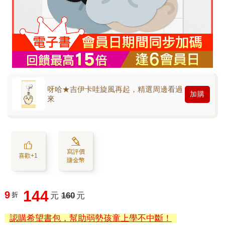
呀哈★吉伊卡哇旋風再起，精選周邊看過
加購
來
寫評價
喜歡+1
賺金幣
144
9
折
元
160
元
認購希望書包，幫助弱勢孩童上學不中斷！