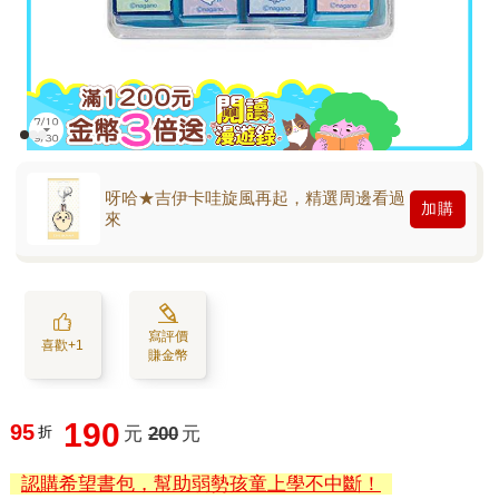
呀哈★吉伊卡哇旋風再起，精選周邊看過
加購
來
寫評價
喜歡+1
賺金幣
190
95
折
元
200
元
認購希望書包，幫助弱勢孩童上學不中斷！