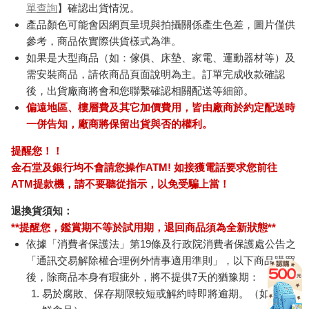
單查詢
】確認出貨情況。
產品顏色可能會因網頁呈現與拍攝關係產生色差，圖片僅供
參考，商品依實際供貨樣式為準。
如果是大型商品（如：傢俱、床墊、家電、運動器材等）及
需安裝商品，請依商品頁面說明為主。訂單完成收款確認
後，出貨廠商將會和您聯繫確認相關配送等細節。
偏遠地區、樓層費及其它加價費用，皆由廠商於約定配送時
一併告知，廠商將保留出貨與否的權利。
提醒您！！
金石堂及銀行均不會請您操作ATM! 如接獲電話要求您前往
ATM提款機，請不要聽從指示，以免受騙上當！
退換貨須知：
**提醒您，鑑賞期不等於試用期，退回商品須為全新狀態**
依據「消費者保護法」第19條及行政院消費者保護處公告之
「通訊交易解除權合理例外情事適用準則」，以下商品購買
後，除商品本身有瑕疵外，將不提供7天的猶豫期：
易於腐敗、保存期限較短或解約時即將逾期。（如：生