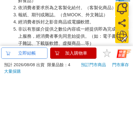
鮮食品）
依消費者要求所為之客製化給付。（客製化商品）
報紙、期刊或雜誌。（含MOOK、外文雜誌）
經消費者拆封之影音商品或電腦軟體。
非以有形媒介提供之數位內容或一經提供即為完成之線
上服務，經消費者事先同意始提供。（如：電子書、電
子雜誌、下載版軟體、虛擬商品…等）
已拆封之個人衛生用品。（如：內衣褲、刮鬍刀、除毛
立即結帳
加入購物車
刀…等）
若非上列種類商品，均享有到貨7天的猶豫期（含例假
預計 2026/08/08 出貨
限量品餘：4
預訂門市商品
門市庫存
大量採購
日）。
辦理退換貨時，商品（組合商品恕無法接受單獨退貨）必須
是您收到商品時的原始狀態（包含商品本體、配件、贈品、
保證書、所有附隨資料文件及原廠內外包裝…等），請勿直
接使用原廠包裝寄送，或於原廠包裝上黏貼紙張或書寫文
字。
退回商品若無法回復原狀，將請您負擔回復原狀所需費用，
嚴重時將影響您的退貨權益。