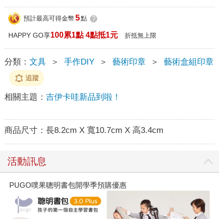
5
預計最高可得金幣
點
?
100累1點 4點抵1元
HAPPY GO享
折抵無上限
分類：
文具
＞
手作DIY
＞
藝術印章
＞
藝術盒組印章
追蹤
相關主題：
吉伊卡哇新品到啦！
商品尺寸：
長8.2cm X 寬10.7cm X 高3.4cm
活動訊息
PUGO噗果聰明書包開學季預購優惠