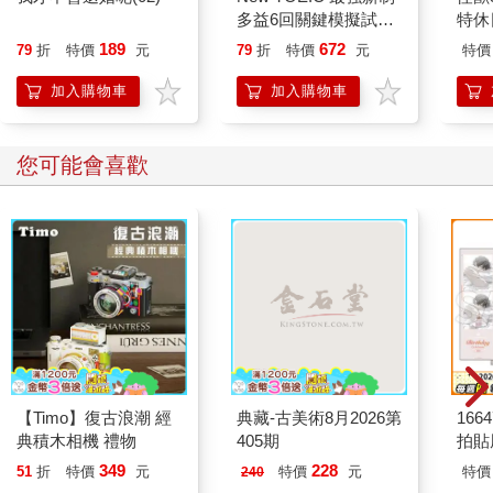
多益6回關鍵模擬試題
特休
大全：全面制霸聽力＋
加購
189
672
79
折
特價
元
79
折
特價
元
特價
閱讀所有考題，奪下黃
金證書勢不可當（題本
加入購物車
加入購物車
＋解析雙書裝）(附QR
Code線上音檔)
您可能會喜歡
【Timo】復古浪潮 經
典藏-古美術8月2026第
1664
典積木相機 禮物
405期
拍貼
349
228
51
折
特價
元
特價
元
特價
240