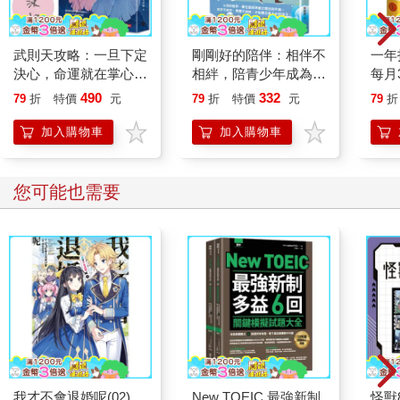
武則天攻略：一旦下定
剛剛好的陪伴：相伴不
一年
決心，命運就在掌心！
相絆，陪青少年成為想
每月
【作者親簽版】
要的自己
看盤
490
332
79
折
特價
元
79
折
特價
元
79
折
資理
加入購物車
加入購物車
您可能也需要
我才不會退婚呢(02)
New TOEIC 最強新制
怪獸