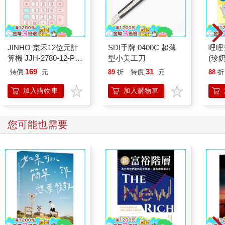
JINHO 京禾12位元計
SDI手牌 0400C 超薄
哩哩
算機 JJH-2780-12-P
型小美工刀
(珍奶
(粉)
169
31
特價
元
89
折
特價
元
88
折
加入購物車
加入購物車
您可能也需要