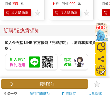
Stories in 1 Book.
Pal
799
444
特價
元
9
折
特價
元
特價
Hooray!
盒）
加入購物車
加入購物車
訂購/退換貨須知
加入金石堂 LINE 官方帳號『完成綁定』，隨時掌握出貨動
態：
商品運送說明：
貨到通知
本公司所提供的產品配送區域範圍目前僅限台灣本島。注
意！收件地址請勿為郵政信箱。
搶購一空
預訂門市商品
門市庫存
大量採購
商品將由廠商透過貨運或是郵局寄送。消費者訂購之商品若
無法送達，經電話或 E-mail無法聯繫逾三天者，本公司將取
消該筆訂單，並且全額退款。