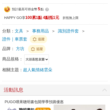
5
預計最高可得金幣
點
?
100累1點 4點抵1元
HAPPY GO享
折抵無上限
分類：
文具
＞
事務用品
＞
識別證件套
＞
證件｜車票套
追蹤
品牌：
方坊
追蹤
商品規格：
相關主題：
超人氣情緒雲朵
活動訊息
PUGO噗果聰明書包開學季預購優惠