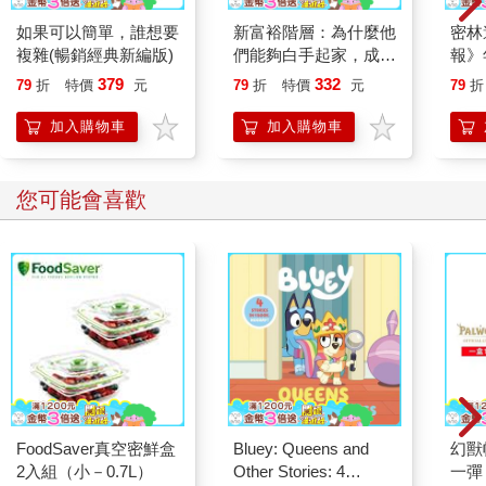
如果可以簡單，誰想要
新富裕階層：為什麼他
密林
複雜(暢銷經典新編版)
們能夠白手起家，成為
報》
億萬富翁？
洲懸
379
332
79
折
特價
元
79
折
特價
元
79
折
斯．
精采
加入購物車
加入購物車
您可能會喜歡
FoodSaver真空密鮮盒
Bluey: Queens and
幻獸
2入組（小－0.7L）
Other Stories: 4
一彈 