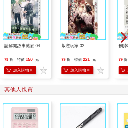
請解開故事謎底 04
叛逆玩家 02
刪掉
150
221
79
折
特價
元
79
折
特價
元
79
折
加入購物車
加入購物車
其他人也買