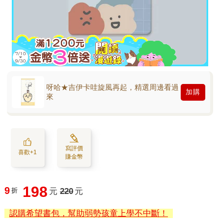
呀哈★吉伊卡哇旋風再起，精選周邊看過
加購
來
寫評價
喜歡+1
賺金幣
198
9
折
元
220
元
認購希望書包，幫助弱勢孩童上學不中斷！