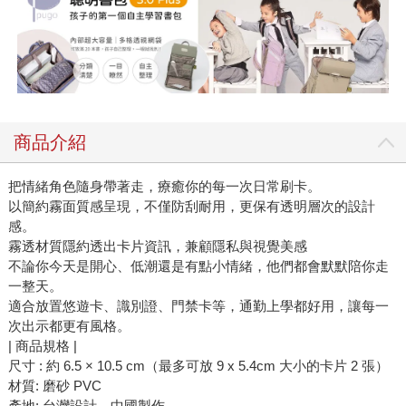
商品介紹
把情緒角色隨身帶著走，療癒你的每一次日常刷卡。
以簡約霧面質感呈現，不僅防刮耐用，更保有透明層次的設計
感。
霧透材質隱約透出卡片資訊，兼顧隱私與視覺美感
不論你今天是開心、低潮還是有點小情緒，他們都會默默陪你走
一整天。
適合放置悠遊卡、識別證、門禁卡等，通勤上學都好用，讓每一
次出示都更有風格。
| 商品規格 |
尺寸 : 約 6.5 × 10.5 cm（最多可放 9 x 5.4cm 大小的卡片 2 張）
材質: 磨砂 PVC
產地: 台灣設計、中國製作