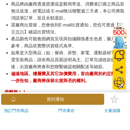
商品將由廠商透過貨運或是郵局寄送。消費者訂購之商品若
無法送達，經電話或 E-mail無法聯繫逾三天者，本公司將取
消該筆訂單，並且全額退款。
當廠商出貨後，您會收到E-mail出貨通知，您也可透過【
訂
單查詢
】確認出貨情況。
產品顏色可能會因網頁呈現與拍攝關係產生色差，圖片僅供
參考，商品依實際供貨樣式為準。
如果是大型商品（如：傢俱、床墊、家電、運動器材等）及
需安裝商品，請依商品頁面說明為主。訂單完成收款確認
後，出貨廠商將會和您聯繫確認相關配送等細節。
偏遠地區、樓層費及其它加價費用，皆由廠商於約定配送時
一併告知，廠商將保留出貨與否的權利。
提醒您！！
金石堂及銀行均不會請您操作ATM! 如接獲電話要求您前往
貨到通知
ATM提款機，請不要聽從指示，以免受騙上當！
預訂門市商品
門市庫存
大量採購
退換貨須知：
**提醒您，鑑賞期不等於試用期，退回商品須為全新狀態**