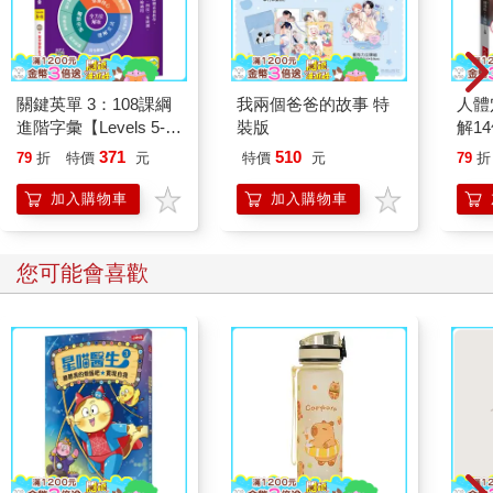
關鍵英單 3：108課綱
我兩個爸爸的故事 特
人體
進階字彙【Levels 5-
裝版
解1
6】（32K+加贈寂天雲
個常
371
510
79
折
特價
元
特價
元
79
折
Mebook單字學習
標誌
APP）
手指
加入購物車
加入購物車
定位
您可能會喜歡