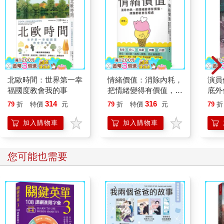
北歐時間：世界第一幸
情緒價值：消除內耗，
演員
福國度教會我的事
把情緒變得有價值，跟
底外
誰都能自在相處
314
316
79
折
特價
元
79
折
特價
元
79
折
加入購物車
加入購物車
您可能也需要