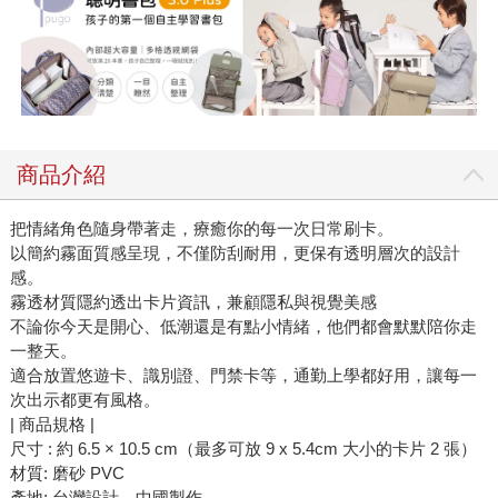
商品介紹
把情緒角色隨身帶著走，療癒你的每一次日常刷卡。
以簡約霧面質感呈現，不僅防刮耐用，更保有透明層次的設計
感。
霧透材質隱約透出卡片資訊，兼顧隱私與視覺美感
不論你今天是開心、低潮還是有點小情緒，他們都會默默陪你走
一整天。
適合放置悠遊卡、識別證、門禁卡等，通勤上學都好用，讓每一
次出示都更有風格。
| 商品規格 |
尺寸 : 約 6.5 × 10.5 cm（最多可放 9 x 5.4cm 大小的卡片 2 張）
材質: 磨砂 PVC
產地: 台灣設計、中國製作