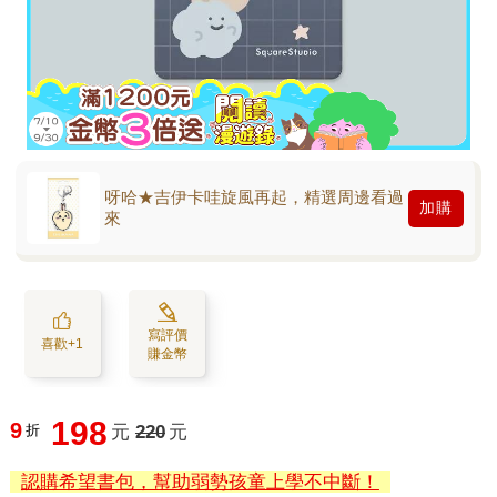
呀哈★吉伊卡哇旋風再起，精選周邊看過
加購
來
寫評價
喜歡+1
賺金幣
198
9
折
元
220
元
認購希望書包，幫助弱勢孩童上學不中斷！