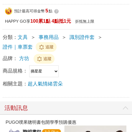
5
預計最高可得金幣
點
?
100累1點 4點抵1元
HAPPY GO享
折抵無上限
分類：
文具
＞
事務用品
＞
識別證件套
＞
證件｜車票套
追蹤
品牌：
方坊
追蹤
商品規格：
相關主題：
超人氣情緒雲朵
活動訊息
PUGO噗果聰明書包開學季預購優惠