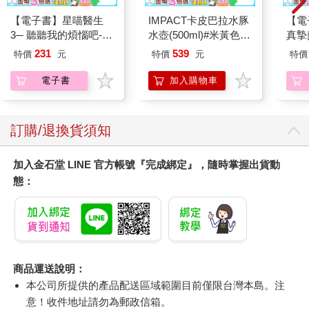
【電子書】星喵醫生
IMPACT卡皮巴拉水豚
【電
3─ 聽聽我的煩惱吧-實
水壺(500ml)#米黃色
真摯
現自我
IM00B18YL
員帶
231
539
特價
元
特價
元
特價
～(第
電子書
加入購物車
訂購/退換貨須知
加入金石堂 LINE 官方帳號『完成綁定』，隨時掌握出貨動
態：
商品運送說明：
本公司所提供的產品配送區域範圍目前僅限台灣本島。注
意！收件地址請勿為郵政信箱。