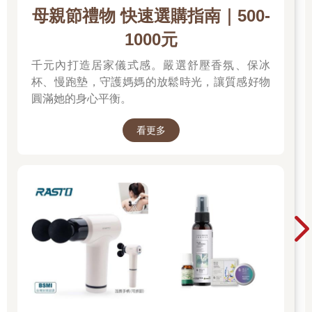
母親節禮物 快速選購指南｜500-
1000元
千元內打造居家儀式感。嚴選舒壓香氛、保冰
杯、慢跑墊，守護媽媽的放鬆時光，讓質感好物
圓滿她的身心平衡。
看更多