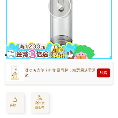
呀哈★吉伊卡哇旋風再起，精選周邊看過
加購
來
寫評價
喜歡+1
賺金幣