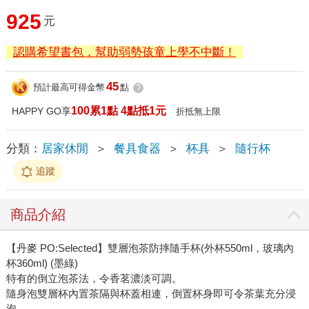
925
元
認購希望書包，幫助弱勢孩童上學不中斷！
45
預計最高可得金幣
點
?
100累1點 4點抵1元
HAPPY GO享
折抵無上限
分類：
居家休閒
＞
餐具食器
＞
杯具
＞
隨行杯
追蹤
商品介紹
【丹麥 PO:Selected】雙層泡茶防摔隨手杯(外杯550ml，玻璃內
杯360ml) (墨綠)
特有的倒立泡茶法，令香茗濃淡可調。
隨身泡雙層杯內置茶隔與杯蓋相連，倒置杯身即可令茶葉充分浸
泡。