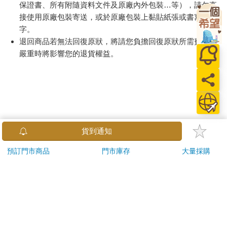
「通訊交易解除權合理例外情事適用準則」，以下商品購買
後，除商品本身有瑕疵外，將不提供7天的猶豫期：
易於腐敗、保存期限較短或解約時即將逾期。（如：生
鮮食品）
依消費者要求所為之客製化給付。（客製化商品）
報紙、期刊或雜誌。（含MOOK、外文雜誌）
經消費者拆封之影音商品或電腦軟體。
非以有形媒介提供之數位內容或一經提供即為完成之線
上服務，經消費者事先同意始提供。（如：電子書、電
子雜誌、下載版軟體、虛擬商品…等）
已拆封之個人衛生用品。（如：內衣褲、刮鬍刀、除毛
貨到通知
刀…等）
若非上列種類商品，均享有到貨7天的猶豫期（含例假
預訂門市商品
門市庫存
大量採購
日）。
辦理退換貨時，商品（組合商品恕無法接受單獨退貨）必須
是您收到商品時的原始狀態（包含商品本體、配件、贈品、
保證書、所有附隨資料文件及原廠內外包裝…等），請勿直
接使用原廠包裝寄送，或於原廠包裝上黏貼紙張或書寫文
字。