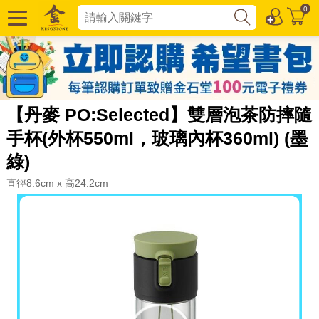
0
【丹麥 PO:Selected】雙層泡茶防摔隨
手杯(外杯550ml，玻璃內杯360ml) (墨
綠)
直徑8.6cm x 高24.2cm