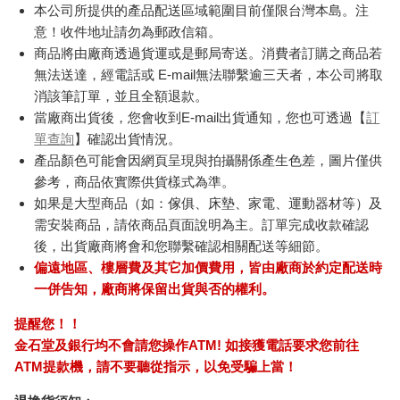
Ergotech人因 SW216
幸運雜誌8月2026第
IM
2.01吋衡動智慧腕錶
195期
500
IM0
890
171
特價
元
特價
元
特價
1590
180
加入購物車
加入購物車
訂購/退換貨須知
加入金石堂 LINE 官方帳號『完成綁定』，隨時掌握出貨動
態：
商品運送說明：
本公司所提供的產品配送區域範圍目前僅限台灣本島。注
意！收件地址請勿為郵政信箱。
商品將由廠商透過貨運或是郵局寄送。消費者訂購之商品若