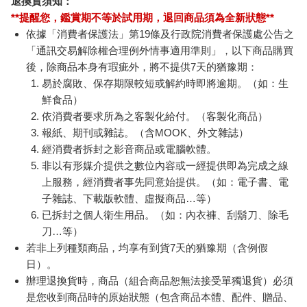
無法送達，經電話或 E-mail無法聯繫逾三天者，本公司將取
消該筆訂單，並且全額退款。
當廠商出貨後，您會收到E-mail出貨通知，您也可透過【
訂
單查詢
】確認出貨情況。
產品顏色可能會因網頁呈現與拍攝關係產生色差，圖片僅供
參考，商品依實際供貨樣式為準。
如果是大型商品（如：傢俱、床墊、家電、運動器材等）及
需安裝商品，請依商品頁面說明為主。訂單完成收款確認
後，出貨廠商將會和您聯繫確認相關配送等細節。
偏遠地區、樓層費及其它加價費用，皆由廠商於約定配送時
一併告知，廠商將保留出貨與否的權利。
提醒您！！
金石堂及銀行均不會請您操作ATM! 如接獲電話要求您前往
ATM提款機，請不要聽從指示，以免受騙上當！
退換貨須知：
**提醒您，鑑賞期不等於試用期，退回商品須為全新狀態**
依據「消費者保護法」第19條及行政院消費者保護處公告之