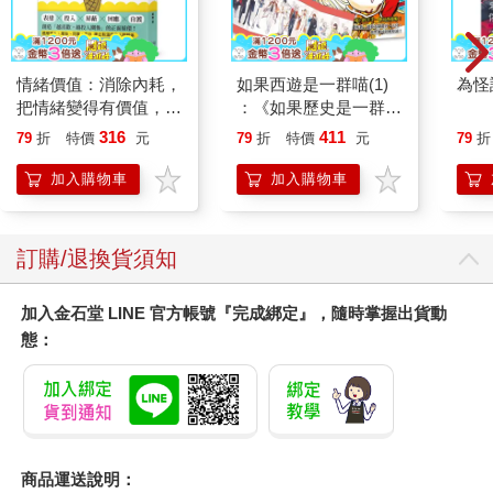
情緒價值：消除內耗，
如果西遊是一群喵(1)
為怪
把情緒變得有價值，跟
：《如果歷史是一群
誰都能自在相處
喵》作者最新力作，附
316
411
79
折
特價
元
79
折
特價
元
79
折
【首卷特典】拉頁
加入購物車
加入購物車
您可能會喜歡