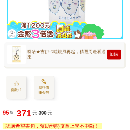
呀哈★吉伊卡哇旋風再起，精選周邊看過
加購
來
寫評價
喜歡+1
賺金幣
371
95
折
元
390
元
認購希望書包，幫助弱勢孩童上學不中斷！