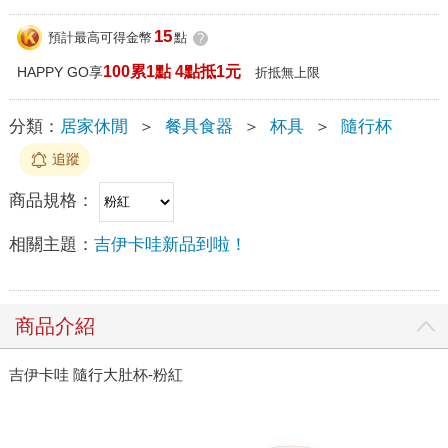
15
預計最高可得金幣
點
?
100累1點 4點抵1元
HAPPY GO享
折抵無上限
分類：
居家休閒
＞
餐具食器
＞
杯具
＞
隨行杯
追蹤
商品規格：
相關主題：
吉伊卡哇新品到啦！
商品介紹
吉伊卡哇 隨行大肚杯-粉紅