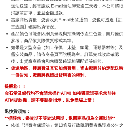
無法送達，經電話或 E-mail無法聯繫逾三天者，本公司將取
消該筆訂單，並且全額退款。
當廠商出貨後，您會收到E-mail出貨通知，您也可透過【
訂
單查詢
】確認出貨情況。
產品顏色可能會因網頁呈現與拍攝關係產生色差，圖片僅供
參考，商品依實際供貨樣式為準。
如果是大型商品（如：傢俱、床墊、家電、運動器材等）及
需安裝商品，請依商品頁面說明為主。訂單完成收款確認
後，出貨廠商將會和您聯繫確認相關配送等細節。
偏遠地區、樓層費及其它加價費用，皆由廠商於約定配送時
一併告知，廠商將保留出貨與否的權利。
提醒您！！
金石堂及銀行均不會請您操作ATM! 如接獲電話要求您前往
ATM提款機，請不要聽從指示，以免受騙上當！
退換貨須知：
**提醒您，鑑賞期不等於試用期，退回商品須為全新狀態**
依據「消費者保護法」第19條及行政院消費者保護處公告之