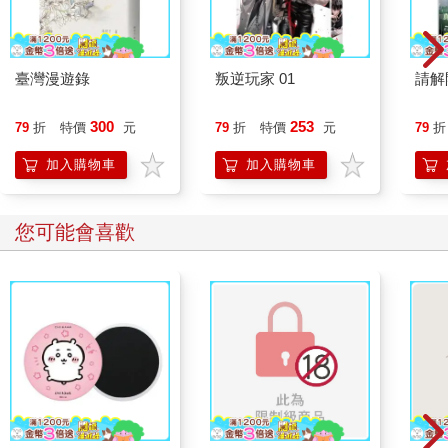
臺灣漫遊錄
叛逆玩家 01
請解
300
253
79
折
特價
元
79
折
特價
元
79
折
加入購物車
加入購物車
您可能會喜歡