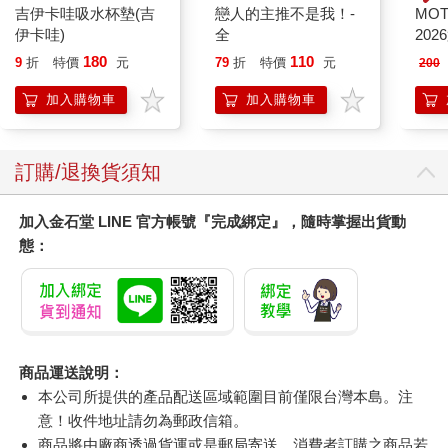
吉伊卡哇吸水杯墊(吉
戀人的主推不是我！-
MO
伊卡哇)
全
202
180
110
9
折
特價
元
79
折
特價
元
200
加入購物車
加入購物車
訂購/退換貨須知
加入金石堂 LINE 官方帳號『完成綁定』，隨時掌握出貨動
態：
商品運送說明：
本公司所提供的產品配送區域範圍目前僅限台灣本島。注
意！收件地址請勿為郵政信箱。
商品將由廠商透過貨運或是郵局寄送。消費者訂購之商品若