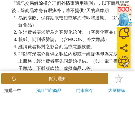
「通訊交易解除權合理例外情事適用準則」，以下商品購買
後，除商品本身有瑕疵外，將不提供7天的猶豫期：
易於腐敗、保存期限較短或解約時即將逾期。（如：生
鮮食品）
依消費者要求所為之客製化給付。（客製化商品）
報紙、期刊或雜誌。（含MOOK、外文雜誌）
經消費者拆封之影音商品或電腦軟體。
非以有形媒介提供之數位內容或一經提供即為完成之線
上服務，經消費者事先同意始提供。（如：電子書、電
子雜誌、下載版軟體、虛擬商品…等）
已拆封之個人衛生用品。（如：內衣褲、刮鬍刀、除毛
貨到通知
刀…等）
若非上列種類商品，均享有到貨7天的猶豫期（含例假
搶購一空
預訂門市商品
門市庫存
大量採購
日）。
辦理退換貨時，商品（組合商品恕無法接受單獨退貨）必須
是您收到商品時的原始狀態（包含商品本體、配件、贈品、
保證書、所有附隨資料文件及原廠內外包裝…等），請勿直
接使用原廠包裝寄送，或於原廠包裝上黏貼紙張或書寫文
字。