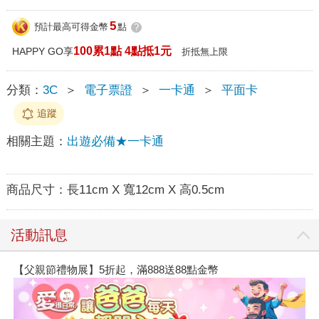
5
預計最高可得金幣
點
?
100累1點 4點抵1元
HAPPY GO享
折抵無上限
分類：
3C
＞
電子票證
＞
一卡通
＞
平面卡
追蹤
相關主題：
出遊必備★一卡通
商品尺寸：
長11cm X 寬12cm X 高0.5cm
活動訊息
【父親節禮物展】5折起，滿888送88點金幣