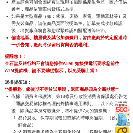
產品顏色可能會因網頁呈現與拍攝關係產生色差，圖片僅供
參考，商品依實際供貨樣式為準。
如果是大型商品（如：傢俱、床墊、家電、運動器材等）及
需安裝商品，請依商品頁面說明為主。訂單完成收款確認
後，出貨廠商將會和您聯繫確認相關配送等細節。
偏遠地區、樓層費及其它加價費用，皆由廠商於約定配送時
一併告知，廠商將保留出貨與否的權利。
提醒您！！
金石堂及銀行均不會請您操作ATM! 如接獲電話要求您前往
ATM提款機，請不要聽從指示，以免受騙上當！
退換貨須知：
**提醒您，鑑賞期不等於試用期，退回商品須為全新狀態**
依據「消費者保護法」第19條及行政院消費者保護處公告之
「通訊交易解除權合理例外情事適用準則」，以下商品購買
後，除商品本身有瑕疵外，將不提供7天的猶豫期：
易於腐敗、保存期限較短或解約時即將逾期。（如：生
鮮食品）
依消費者要求所為之客製化給付。（客製化商品）