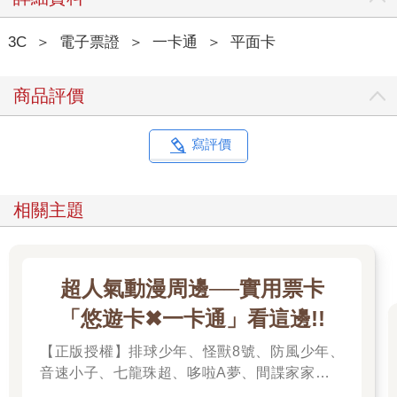
3C
＞
電子票證
＞
一卡通
＞
平面卡
商品評價
寫評價
相關主題
超人氣動漫周邊──實用票卡
「悠遊卡✖一卡通」看這邊!!
【正版授權】排球少年、怪獸8號、防風少年、
音速小子、七龍珠超、哆啦A夢、間諜家家酒、
我的英雄學院、我推的孩子、蠟筆小新、孤獨搖