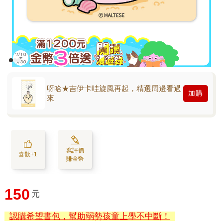
呀哈★吉伊卡哇旋風再起，精選周邊看過
加購
來
寫評價
喜歡+1
賺金幣
150
元
認購希望書包，幫助弱勢孩童上學不中斷！