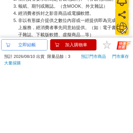
報紙、期刊或雜誌。（含MOOK、外文雜誌）
經消費者拆封之影音商品或電腦軟體。
非以有形媒介提供之數位內容或一經提供即為完成之線
上服務，經消費者事先同意始提供。（如：電子書、電
子雜誌、下載版軟體、虛擬商品…等）
已拆封之個人衛生用品。（如：內衣褲、刮鬍刀、除毛
立即結帳
加入購物車
刀…等）
若非上列種類商品，均享有到貨7天的猶豫期（含例假
預計 2026/08/10 出貨
限量品餘：3
預訂門市商品
門市庫存
大量採購
日）。
辦理退換貨時，商品（組合商品恕無法接受單獨退貨）必須
是您收到商品時的原始狀態（包含商品本體、配件、贈品、
保證書、所有附隨資料文件及原廠內外包裝…等），請勿直
接使用原廠包裝寄送，或於原廠包裝上黏貼紙張或書寫文
字。
退回商品若無法回復原狀，將請您負擔回復原狀所需費用，
嚴重時將影響您的退貨權益。