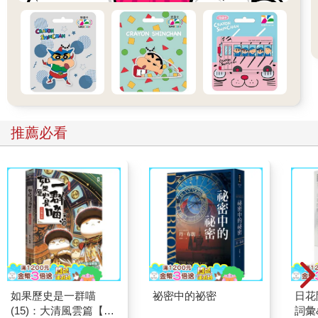
推薦必看
如果歷史是一群喵
祕密中的祕密
日花
(15)：大清風雲篇【萌
詞彙