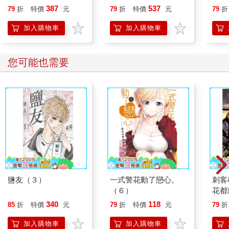
貓漫畫學歷史】
387
537
79
折
特價
元
79
折
特價
元
79
折
加入購物車
加入購物車
您可能也需要
鹽友（３）
一式警花動了戀心。
刺客
（６）
花都
光明
340
118
85
折
特價
元
79
折
特價
元
79
折
加入購物車
加入購物車