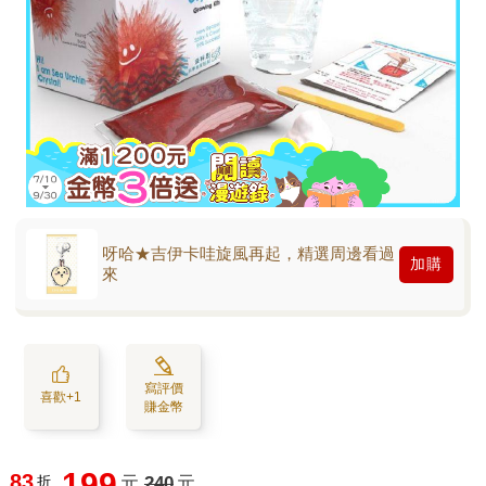
呀哈★吉伊卡哇旋風再起，精選周邊看過
加購
來
寫評價
喜歡+1
賺金幣
199
83
折
元
240
元