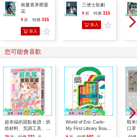
南薑香茅罌粟
三便士歌劇
花
315
9
折
特價
元
315
9
折
特價
元
加入
加入
購物
購物
車
車
您可能會喜歡
超幸福的甜點食譜：烘
World of Eric Carle-
蝦米
焙材料、烹調工具、可
My First Library Board
口罩
愛配色【閃亮女孩6】
Book Block Set
331
581
79
折
特價
元
9
折
特價
元
特價