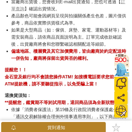
當廠商出貨後，您會收到E-mail出貨通知，您也可透過【
訂
單查詢
】確認出貨情況。
產品顏色可能會因網頁呈現與拍攝關係產生色差，圖片僅供
參考，商品依實際供貨樣式為準。
如果是大型商品（如：傢俱、床墊、家電、運動器材等）及
需安裝商品，請依商品頁面說明為主。訂單完成收款確認
後，出貨廠商將會和您聯繫確認相關配送等細節。
偏遠地區、樓層費及其它加價費用，皆由廠商於約定配送時
一併告知，廠商將保留出貨與否的權利。
提醒您！！
金石堂及銀行均不會請您操作ATM! 如接獲電話要求您前往
ATM提款機，請不要聽從指示，以免受騙上當！
退換貨須知：
**提醒您，鑑賞期不等於試用期，退回商品須為全新狀態**
依據「消費者保護法」第19條及行政院消費者保護處公告之
「通訊交易解除權合理例外情事適用準則」，以下商品購買
後，除商品本身有瑕疵外，將不提供7天的猶豫期：
貨到通知
易於腐敗、保存期限較短或解約時即將逾期。（如：生