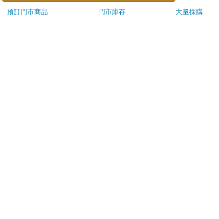
鮮食品）
預訂門市商品
門市庫存
大量採購
依消費者要求所為之客製化給付。（客製化商品）
報紙、期刊或雜誌。（含MOOK、外文雜誌）
經消費者拆封之影音商品或電腦軟體。
非以有形媒介提供之數位內容或一經提供即為完成之線
上服務，經消費者事先同意始提供。（如：電子書、電
子雜誌、下載版軟體、虛擬商品…等）
已拆封之個人衛生用品。（如：內衣褲、刮鬍刀、除毛
刀…等）
若非上列種類商品，均享有到貨7天的猶豫期（含例假
日）。
辦理退換貨時，商品（組合商品恕無法接受單獨退貨）必須
是您收到商品時的原始狀態（包含商品本體、配件、贈品、
保證書、所有附隨資料文件及原廠內外包裝…等），請勿直
接使用原廠包裝寄送，或於原廠包裝上黏貼紙張或書寫文
字。
退回商品若無法回復原狀，將請您負擔回復原狀所需費用，
嚴重時將影響您的退貨權益。