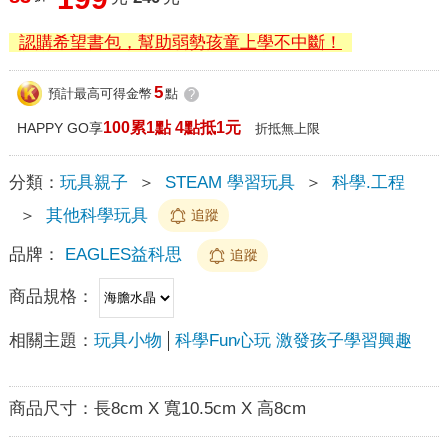
認購希望書包，幫助弱勢孩童上學不中斷！
5
預計最高可得金幣
點
?
100累1點 4點抵1元
HAPPY GO享
折抵無上限
分類：
玩具親子
＞
STEAM 學習玩具
＞
科學.工程
＞
其他科學玩具
追蹤
品牌：
EAGLES益科思
追蹤
商品規格：
相關主題：
玩具小物
科學Fun心玩 激發孩子學習興趣
商品尺寸：
長8cm X 寬10.5cm X 高8cm