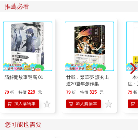
推薦必看
請解開故事謎底 01
廿載．繁華夢 護玄出
一本
道20週年創作集
症：
開大
229
315
79
折
特價
元
79
折
特價
元
79
折
人也
的3
加入購物車
加入購物車
您可能也需要