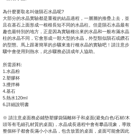
為什麼要取名叫做隕石水晶呢?
大部分的水晶實驗都是重複的結晶過程，一層層的推疊上去，並
且在基石上面形成一根根長短不同的水晶柱。但是隕石水晶最有
趣也最特別的地方，正是因為實驗種出來的水晶和一般布滿水晶
柱的水晶不同，它會形成一顆大型的水晶，外型類似隕石或鑽石
的型態。馬上跟著簡單的步驟來進行種水晶的實驗吧！請注意步
驟中會使用到熱水，此步驟務必請成年人協助。
所需原料:
1.水晶粉
2.塑膠杯
3.攪拌棒
4.基石
5.熱水120ml
6.詳細說明書
※ 請注意桌面務必鋪墊塑膠袋隔離杯子和桌面(避免白色/石材/木
頭等有毛細孔材質的桌面)，水晶成長過程中會有攀晶現象，導致
整個杯子都會長滿小小水晶，包含放置的桌面，桌面可能會因此