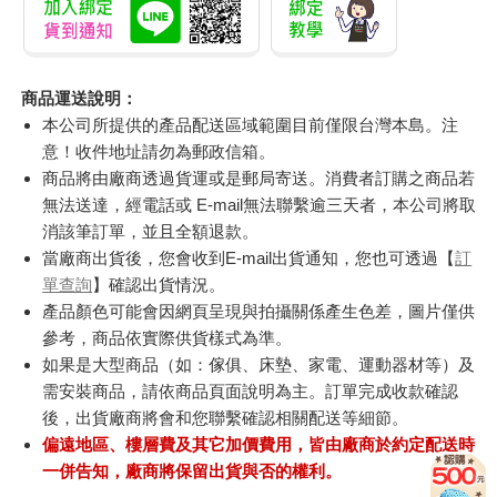
商品運送說明：
本公司所提供的產品配送區域範圍目前僅限台灣本島。注
意！收件地址請勿為郵政信箱。
商品將由廠商透過貨運或是郵局寄送。消費者訂購之商品若
無法送達，經電話或 E-mail無法聯繫逾三天者，本公司將取
消該筆訂單，並且全額退款。
當廠商出貨後，您會收到E-mail出貨通知，您也可透過【
訂
單查詢
】確認出貨情況。
產品顏色可能會因網頁呈現與拍攝關係產生色差，圖片僅供
參考，商品依實際供貨樣式為準。
如果是大型商品（如：傢俱、床墊、家電、運動器材等）及
需安裝商品，請依商品頁面說明為主。訂單完成收款確認
後，出貨廠商將會和您聯繫確認相關配送等細節。
偏遠地區、樓層費及其它加價費用，皆由廠商於約定配送時
一併告知，廠商將保留出貨與否的權利。