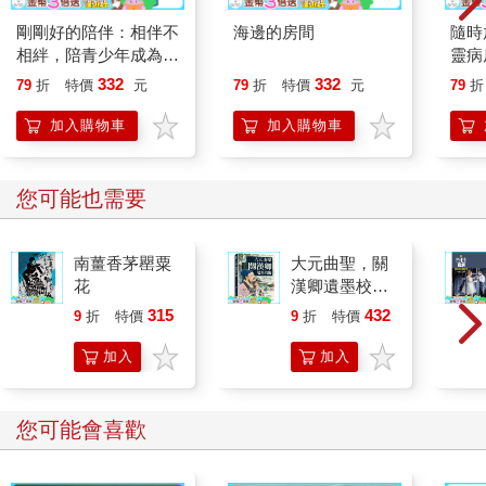
剛剛好的陪伴：相伴不
海邊的房間
隨時
相絆，陪青少年成為想
靈病
要的自己
分
332
332
79
折
特價
元
79
折
特價
元
79
折
加入購物車
加入購物車
您可能也需要
南薑香茅罌粟
大元曲聖，關
花
漢卿遺墨校
勘：癡情名
315
432
9
折
特價
元
9
折
特價
元
妓、負心書
生、義氣好
加入
加入
漢……千人千
購物
購物
面，呼之欲
車
車
出，大元市井
您可能會喜歡
的血肉與內蘊