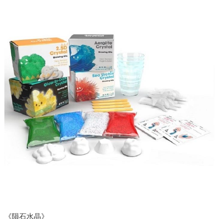
《隕石水晶》