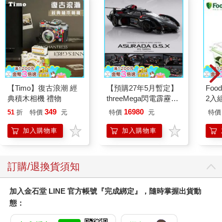
【Timo】復古浪潮 經
【預購27年5月暫定】
Foo
典積木相機 禮物
threeMega閃電霹靂車
2入
VA Hi-SPEC UNITED
349
16980
51
折
特價
元
特價
元
特價
阿斯拉 G.S.X RS
SIREN 黑色限定
加入購物車
加入購物車
訂購/退換貨須知
加入金石堂 LINE 官方帳號『完成綁定』，隨時掌握出貨動
態：