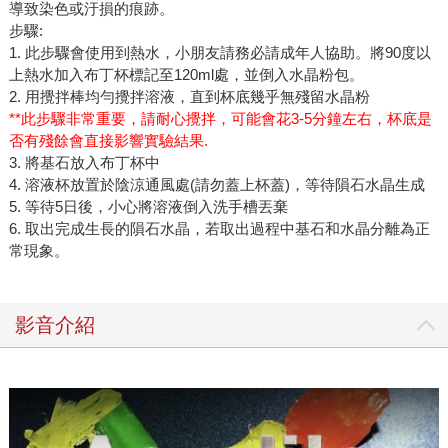
導致染色或汙損的痕跡。
步驟:
1. 此步驟會使用到熱水，小朋友請務必請成年人協助。將90度以
上熱水加入布丁杯標記至120ml處，並倒入水晶粉包。
2. 用攪拌棒均勻攪拌溶液，直到杯底幾乎無殘留水晶粉
**此步驟非常重要，請耐心攪拌，可能會花3-5分鐘左右，杯底是
否有殘餘會直接影響實驗結果.
3. 將基石放入布丁杯中
4. 溶液杯放置於陰涼通風處(請勿蓋上杯蓋)，等待隕石水晶生成
5. 等待5日後，小心將溶液倒入洗手槽丟棄
6. 取出完成生長的隕石水晶，若取出過程中基石和水晶分離為正
常現象。
影音介紹