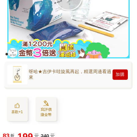
呀哈★吉伊卡哇旋風再起，精選周邊看過
加購
來
寫評價
喜歡+1
賺金幣
199
83
折
元
240
元