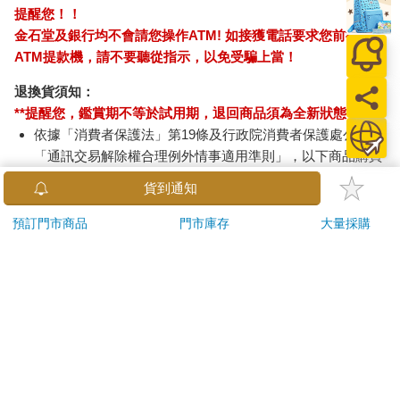
提醒您！！
金石堂及銀行均不會請您操作ATM! 如接獲電話要求您前往
ATM提款機，請不要聽從指示，以免受騙上當！
退換貨須知：
**提醒您，鑑賞期不等於試用期，退回商品須為全新狀態**
依據「消費者保護法」第19條及行政院消費者保護處公告之
「通訊交易解除權合理例外情事適用準則」，以下商品購買
後，除商品本身有瑕疵外，將不提供7天的猶豫期：
貨到通知
易於腐敗、保存期限較短或解約時即將逾期。（如：生
鮮食品）
預訂門市商品
門市庫存
大量採購
依消費者要求所為之客製化給付。（客製化商品）
報紙、期刊或雜誌。（含MOOK、外文雜誌）
經消費者拆封之影音商品或電腦軟體。
非以有形媒介提供之數位內容或一經提供即為完成之線
上服務，經消費者事先同意始提供。（如：電子書、電
子雜誌、下載版軟體、虛擬商品…等）
已拆封之個人衛生用品。（如：內衣褲、刮鬍刀、除毛
刀…等）