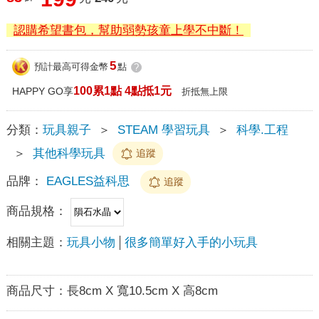
認購希望書包，幫助弱勢孩童上學不中斷！
5
預計最高可得金幣
點
?
100累1點 4點抵1元
HAPPY GO享
折抵無上限
分類：
玩具親子
＞
STEAM 學習玩具
＞
科學.工程
＞
其他科學玩具
追蹤
品牌：
EAGLES益科思
追蹤
商品規格：
相關主題：
玩具小物
很多簡單好入手的小玩具
商品尺寸：
長8cm X 寬10.5cm X 高8cm