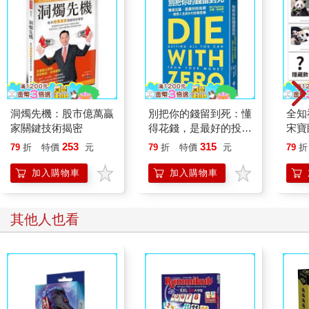
洞燭先機：股市億萬贏
別把你的錢留到死：懂
全知
家關鍵技術揭密
得花錢，是最好的投資
宋寶
—理想人生的9大財務
日常
253
315
79
折
特價
元
79
折
特價
元
79
折
思維
立得
加入購物車
加入購物車
其他人也看