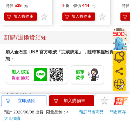
IMCMB01LB
Stories in 1 Book.
539
444
特價
元
9
折
特價
元
特價
Hooray!
加入購物車
加入購物車
訂購/退換貨須知
加入金石堂 LINE 官方帳號『完成綁定』，隨時掌握出貨動
態：
商品運送說明：
立即結帳
加入購物車
本公司所提供的產品配送區域範圍目前僅限台灣本島。注
意！收件地址請勿為郵政信箱。
預計 2026/08/08 出貨
限量品餘：4
預訂門市商品
門市庫存
商品將由廠商透過貨運或是郵局寄送。消費者訂購之商品若
大量採購
無法送達，經電話或 E-mail無法聯繫逾三天者，本公司將取