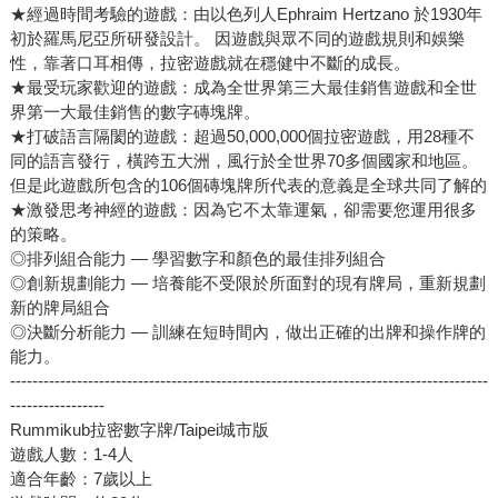
★經過時間考驗的遊戲：由以色列人Ephraim Hertzano 於1930年
初於羅馬尼亞所研發設計。 因遊戲與眾不同的遊戲規則和娛樂
性，靠著口耳相傳，拉密遊戲就在穩健中不斷的成長。
★最受玩家歡迎的遊戲：成為全世界第三大最佳銷售遊戲和全世
界第一大最佳銷售的數字磚塊牌。
★打破語言隔閡的遊戲：超過50,000,000個拉密遊戲，用28種不
同的語言發行，橫跨五大洲，風行於全世界70多個國家和地區。
但是此遊戲所包含的106個磚塊牌所代表的意義是全球共同了解的
★激發思考神經的遊戲：因為它不太靠運氣，卻需要您運用很多
的策略。
◎排列組合能力 — 學習數字和顏色的最佳排列組合
◎創新規劃能力 — 培養能不受限於所面對的現有牌局，重新規劃
新的牌局組合
◎決斷分析能力 — 訓練在短時間內，做出正確的出牌和操作牌的
能力。
--------------------------------------------------------------------------------------
-----------------
Rummikub拉密數字牌/Taipei城市版
遊戲人數：1-4人
適合年齡：7歲以上