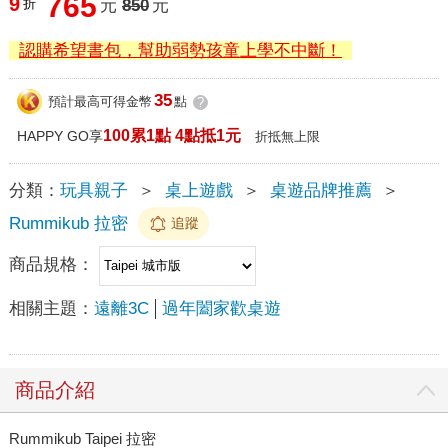
765
9
折
元
850
元
認購希望書包，幫助弱勢孩童上學不中斷！
35
預計最高可得金幣
點
?
100累1點 4點抵1元
HAPPY GO享
折抵無上限
分類：
玩具親子
＞
桌上遊戲
＞
桌遊品牌推薦
＞
Rummikub 拉密
追蹤
商品規格：
相關主題：
遠離3C
過年闔家歡桌遊
商品介紹
Rummikub Taipei 拉密