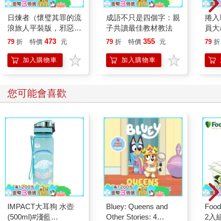
日煉者（懷璧其罪的流
成語不只是四個字：親
捲入
浪旅人平裝版，邪惡奇
子共讀最佳教材教法
員大
幻天才大神超凡驚豔震
用不
473
355
79
折
特價
元
79
折
特價
元
79
折
撼全球祕密計畫）
最強
加入購物車
加入購物車
您可能會喜歡
IMPACT大耳狗 水壺
Bluey: Queens and
Foo
(500ml)#淺藍
Other Stories: 4
2入