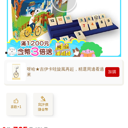
呀哈★吉伊卡哇旋風再起，精選周邊看過
加購
來
寫評價
喜歡+1
賺金幣