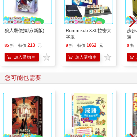
狼人殺便攜版(新版)
Rummikub XXL拉密大
步步
字版
遊
213
1062
85
折
特價
元
9
折
特價
元
9
折
加入購物車
加入購物車
您可能也需要