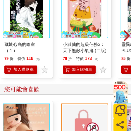
藏於心底的暗室
小狐仙的超級任務3：
靈異
（１）
天下無敵小氣鬼 (二版)
PLU
118
173
79
折
特價
元
79
折
特價
元
85
折
加入購物車
加入購物車
您可能會喜歡