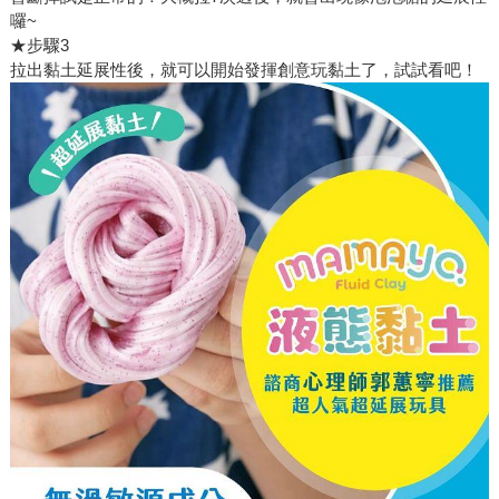
囉~
★步驟3
拉出黏土延展性後，就可以開始發揮創意玩黏土了，試試看吧！