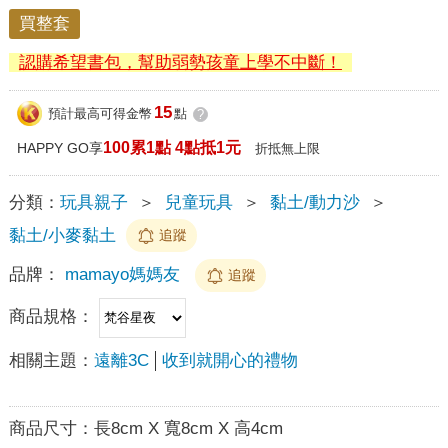
買整套
認購希望書包，幫助弱勢孩童上學不中斷！
15
預計最高可得金幣
點
?
100累1點 4點抵1元
HAPPY GO享
折抵無上限
分類：
玩具親子
＞
兒童玩具
＞
黏土/動力沙
＞
黏土/小麥黏土
追蹤
品牌：
mamayo媽媽友
追蹤
商品規格：
相關主題：
遠離3C
收到就開心的禮物
商品尺寸：
長8cm X 寬8cm X 高4cm