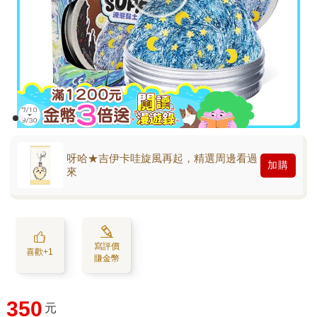
呀哈★吉伊卡哇旋風再起，精選周邊看過
加購
來
寫評價
喜歡+1
賺金幣
350
元