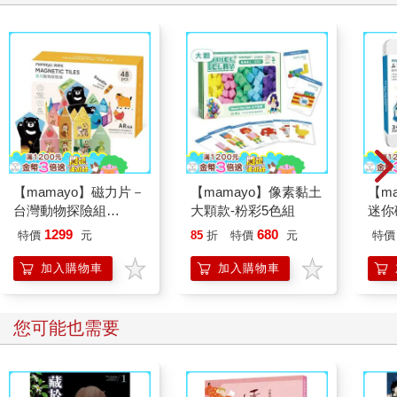
【mamayo】磁力片－
【mamayo】像素黏土
【m
台灣動物探險組
大顆款-粉彩5色組
迷你
（48pcs）
名授權
1299
680
特價
元
85
折
特價
元
特價
盒與
行外
加入購物車
加入購物車
具)
您可能也需要