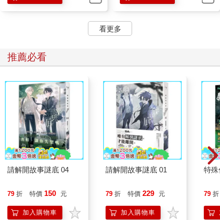
看更多
推薦必看
請解開故事謎底 04
請解開故事謎底 01
特殊傳
150
229
79
折
特價
元
79
折
特價
元
79
折
加入購物車
加入購物車