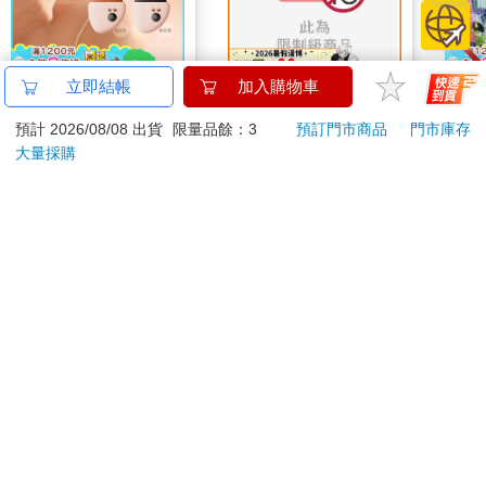
立即結帳
加入購物車
【Muselove】電動砭
如夢似幻的愛情體驗
韓國S
石溫感mini美肌按摩儀
山鬼
預計 2026/08/08 出貨
限量品餘：3
預訂門市商品
門市庫存
450
490
350
特價
元
特價
元
59
折
990
大量採購
加入購物車
預購限定
訂購/退換貨須知
加入金石堂 LINE 官方帳號『完成綁定』，隨時掌握出貨動
態：
商品運送說明：