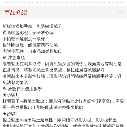
商品介紹
新版無添加香精、無過敏源成分
通過歐盟認證，安全放心玩
不怕乾掉延展度一級棒
長時間遊玩，觸感清爽不沾黏
內附小配件，自由添加樂趣加倍
※ 注意事項
液態黏土在剛拿取時，因為瓶罐深度的關係，表面質地有韌性是
正常情況。將整坨黏土拿出來後，越拉延展度就能越好。
液態黏土本身黏性較強，玩樂時請避開紡織品及橡膠手錶等，避
免沾黏之情形
※ 液態黏土使用教學
★步驟1
打開蓋子⇨將黏土取出：因為液態黏土比較有韌性(硬度高)，需要
用一些力量取出！剛好能訓練末梢指尖肌肉
★步驟2
捏拉黏土⇨拉出黏土延展性：剛開始可以用力捏、用力拉黏土，
會斷掉試是正常的！大概拉7次過後，就會出現像泡泡糖的延展性