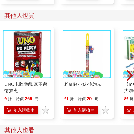
其他人也買
UNO卡牌遊戲:毫不留
粉紅豬小妹-泡泡棒
【m
情擴充
大顆
269
20
9
折
特價
元
51
折
特價
元
85
折
加入購物車
加入購物車
其他人也看