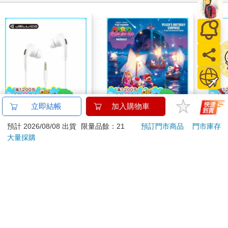
立即結帳
加入購物車
JELLICO 夢幻系列
The Super Mario
吉伊
3.5mm接頭線控入耳
Galaxy Movie:
兔)
預計 2026/08/08 出貨
限量品餘：21
預訂門市商品
門市庫存
式耳機 JEE-X12-WT
Peach`s Birthday
249
444
特價
元
9
折
特價
元
9
折
299
大量採購
Surprise: The Super
Mario Galaxy Movie
加入購物車
加入購物車
Storybook
訂購/退換貨須知
加入金石堂 LINE 官方帳號『完成綁定』，隨時掌握出貨動
態：