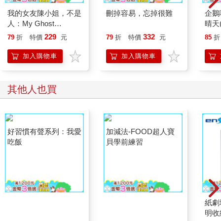
我的女友陳小姐，不是
刪掉容易，忘掉很難
企鵝
人：My Ghost
晴天(
Girlfriend 2
229
332
79
折
特價
元
79
折
特價
元
85
折
加入購物車
加入購物車
其他人也買
好習慣有聲系列：我愛
加減法-FOOD超人寶
紙劇
吃飯
貝學前練習
明收