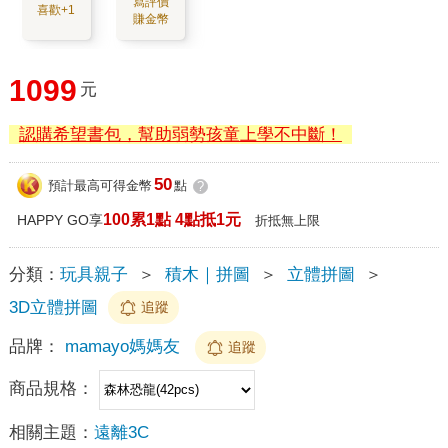
寫評價
喜歡+1
賺金幣
1099
元
認購希望書包，幫助弱勢孩童上學不中斷！
50
預計最高可得金幣
點
?
100累1點 4點抵1元
HAPPY GO享
折抵無上限
分類：
玩具親子
＞
積木｜拼圖
＞
立體拼圖
＞
3D立體拼圖
追蹤
品牌：
mamayo媽媽友
追蹤
商品規格：
相關主題：
遠離3C