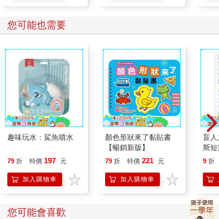
典藏
您可能也需要
趣味玩水：鯊魚噴水
顏色形狀來了黏貼書
盲人
【暢銷新版】
斯短
197
221
79
折
特價
元
79
折
特價
元
9
折
加入購物車
加入購物車
您可能會喜歡