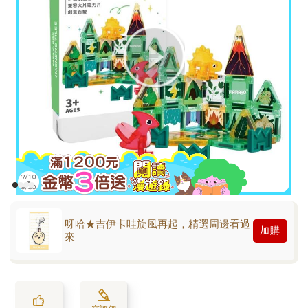
呀哈★吉伊卡哇旋風再起，精選周邊看過
加購
來