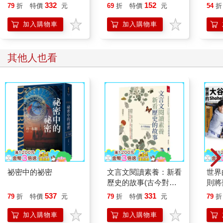
盒 P
332
152
79
折
特價
元
69
折
特價
元
54
折
ART 
加入購物車
加入購物車
其他人也看
祕密中的祕密
文言文閱讀素養：新看
世界
歷史的故事(古今對照
則將
版）
不可
537
331
79
折
特價
元
79
折
特價
元
79
折
考」
+「
加入購物車
加入購物車