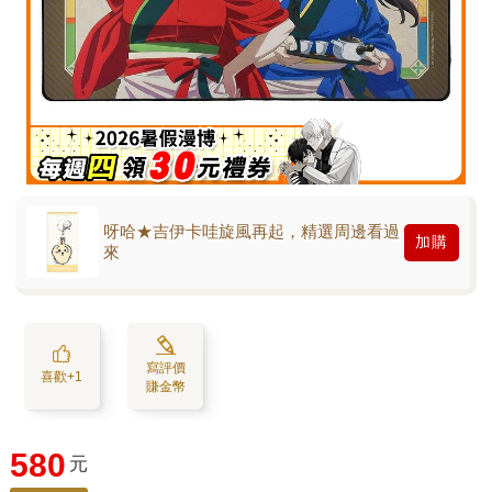
呀哈★吉伊卡哇旋風再起，精選周邊看過
加購
來
寫評價
喜歡+1
賺金幣
580
元