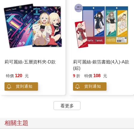
莉可麗絲-五層資料夾-D款
莉可麗絲-銀箔書籤(4入)-A款
(綜)
120
108
特價
元
9
折
特價
元
貨到通知
貨到通知
看更多
相關主題