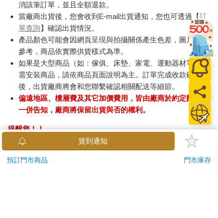
消該筆訂單，並且全額退款。
當廠商出貨後，您會收到E-mail出貨通知，您也可透過【
訂
單查詢
】確認出貨情況。
產品顏色可能會因網頁呈現與拍攝關係產生色差，圖片僅供
參考，商品依實際供貨樣式為準。
如果是大型商品（如：傢俱、床墊、家電、運動器材等）及
需安裝商品，請依商品頁面說明為主。訂單完成收款確認
後，出貨廠商將會和您聯繫確認相關配送等細節。
偏遠地區、樓層費及其它加價費用，皆由廠商於約定配送時
一併告知，廠商將保留出貨與否的權利。
提醒您！！
金石堂及銀行均不會請您操作ATM! 如接獲電話要求您前往
貨到通知
ATM提款機，請不要聽從指示，以免受騙上當！
預訂門市商品
門市庫存
退換貨須知：
**提醒您，鑑賞期不等於試用期，退回商品須為全新狀態**
依據「消費者保護法」第19條及行政院消費者保護處公告之
「通訊交易解除權合理例外情事適用準則」，以下商品購買
後，除商品本身有瑕疵外，將不提供7天的猶豫期：