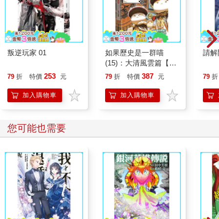
叛逆玩家 01
如果歷史是一群喵
請解
(15)：大清風雲篇【萌
貓漫畫學歷史】
253
387
79
折
特價
元
79
折
特價
元
79
折
加入購物車
加入購物車
您可能也需要