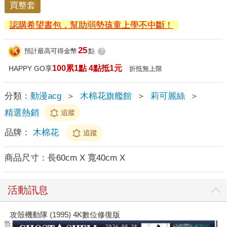
買整套
認購希望書包，幫助弱勢孩童上學不中斷！
25
預計最高可得金幣
點
?
100累1點 4點抵1元
HAPPY GO享
折抵無上限
分類：
動漫acg
＞
木棉花旗艦館
＞
莉可麗絲
＞
精選熱銷
追蹤
品牌：
木棉花
追蹤
商品尺寸：
長60cm X 寬40cm X
活動訊息
攻殼機動隊 (1995) 4K數位修復版