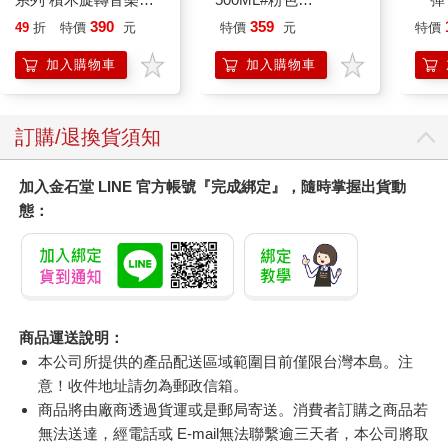
禮物
IM00B11PK
Pal
390
359
49
折
特價
元
特價
元
特價
盒）
加入購物車
加入購物車
訂購/退換貨須知
加入金石堂 LINE 官方帳號『完成綁定』，隨時掌握出貨動
態：
商品運送說明：
本公司所提供的產品配送區域範圍目前僅限台灣本島。注
意！收件地址請勿為郵政信箱。
商品將由廠商透過貨運或是郵局寄送。消費者訂購之商品若
無法送達，經電話或 E-mail無法聯繫逾三天者，本公司將取