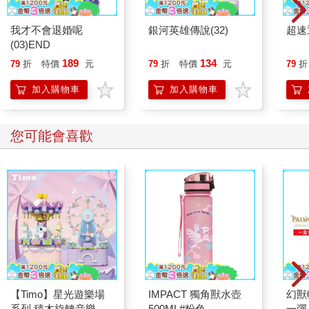
我才不會退婚呢
銀河英雄傳說(32)
超速通
(03)END
189
134
79
折
特價
元
79
折
特價
元
79
折
加入購物車
加入購物車
您可能會喜歡
【Timo】星光遊樂場
IMPACT 獨角獸水壺
幻獸
系列 積木旋轉音樂盒
500ML#粉色
一彈 