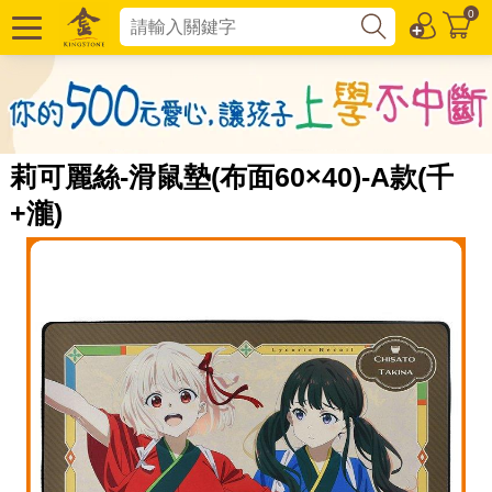
0
莉可麗絲-滑鼠墊(布面60×40)-A款(千
+瀧)