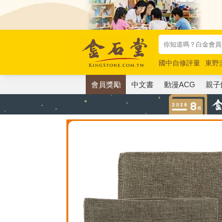
國中自修評量
東野
唯紅花綻放
奧德賽
會員獎勵
中文書
動漫ACG
親子