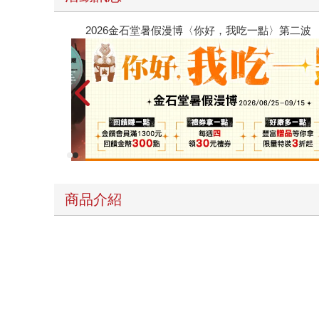
老闆不是人(1)【首刷限量 一看完就遞辭呈版】
商品介紹