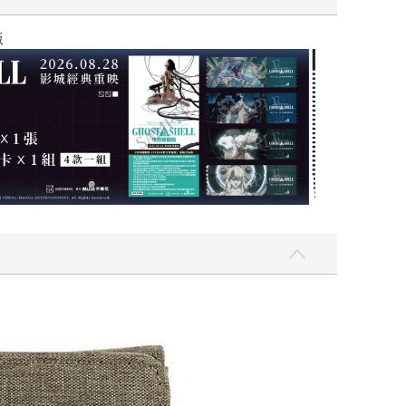
吃一點〉第二波
攻殼機動隊 (199