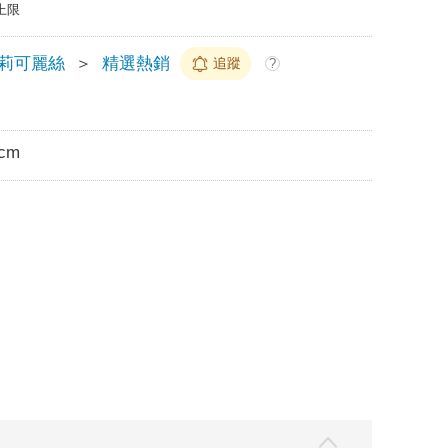
上限
莉可麗絲
＞
精選熱銷
追蹤
?
5cm