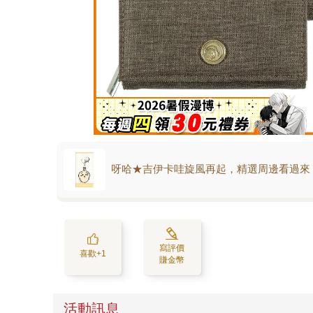
呀哈★吉伊卡哇旋風再起，精選周邊看過來
寫評價
喜歡+1
賺金幣
活動訊息