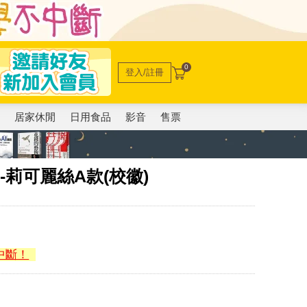
0
登入/註冊
電
居家休閒
日用食品
影音
售票
-莉可麗絲A款(校徽)
中斷！