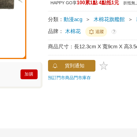
100累1點 4點抵1元
HAPPY GO享
折抵無
分類：
動漫acg
＞
木棉花旗艦館
＞
品牌：
木棉花
追蹤
?
商品尺寸：
長12.3cm X 寬9cm X 高3.
貨到通知
加購
預訂門市商品
門市庫存