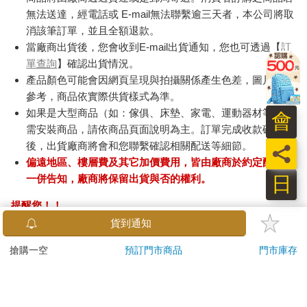
無法送達，經電話或 E-mail無法聯繫逾三天者，本公司將取
消該筆訂單，並且全額退款。
當廠商出貨後，您會收到E-mail出貨通知，您也可透過【
訂
單查詢
】確認出貨情況。
產品顏色可能會因網頁呈現與拍攝關係產生色差，圖片僅供
參考，商品依實際供貨樣式為準。
如果是大型商品（如：傢俱、床墊、家電、運動器材等）及
會
需安裝商品，請依商品頁面說明為主。訂單完成收款確認
後，出貨廠商將會和您聯繫確認相關配送等細節。
員
偏遠地區、樓層費及其它加價費用，皆由廠商於約定配送時
日
一併告知，廠商將保留出貨與否的權利。
提醒您！！
金石堂及銀行均不會請您操作ATM! 如接獲電話要求您前往
貨到通知
ATM提款機，請不要聽從指示，以免受騙上當！
搶購一空
預訂門市商品
門市庫存
退換貨須知：
**提醒您，鑑賞期不等於試用期，退回商品須為全新狀態**
依據「消費者保護法」第19條及行政院消費者保護處公告之