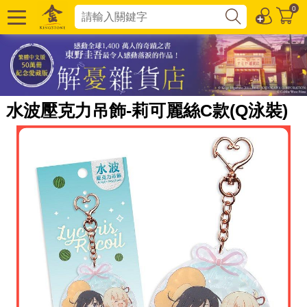
0
水波壓克力吊飾-莉可麗絲C款(Q泳裝)