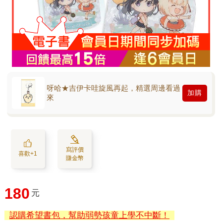
呀哈★吉伊卡哇旋風再起，精選周邊看過
加購
來
寫評價
喜歡+1
賺金幣
180
元
認購希望書包，幫助弱勢孩童上學不中斷！