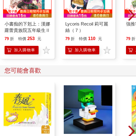
小書痴的下剋上：漢娜
Lycoris Recoil 莉可麗
強推
蘿蕾貴族院五年級生Ⅱ
絲（７）
253
110
79
折
特價
元
79
折
特價
元
79
折
加入購物車
加入購物車
您可能會喜歡