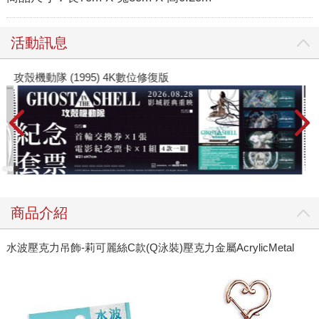
活動訊息
攻殼機動隊 (1995) 4K數位修復版
商品介紹
水波壓克力吊飾-莉可麗絲C款(Q泳裝)壓克力金屬AcrylicMetal