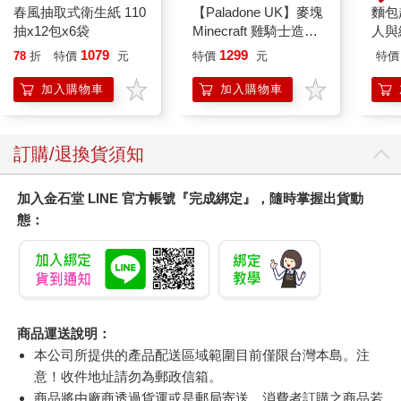
春風抽取式衛生紙 110
【Paladone UK】麥塊
麵包
抽x12包x6袋
Minecraft 雞騎士造型
人與
ICON小夜燈
平裝
1079
1299
78
折
特價
元
特價
元
特價
加入購物車
加入購物車
訂購/退換貨須知
加入金石堂 LINE 官方帳號『完成綁定』，隨時掌握出貨動
態：
商品運送說明：
本公司所提供的產品配送區域範圍目前僅限台灣本島。注
意！收件地址請勿為郵政信箱。
商品將由廠商透過貨運或是郵局寄送。消費者訂購之商品若