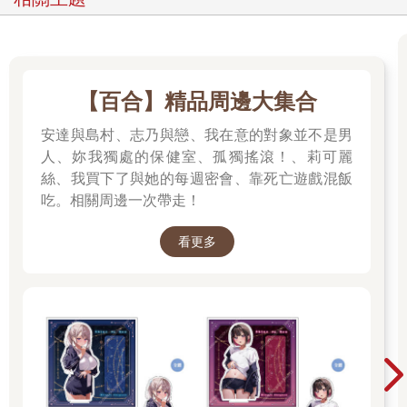
【百合】精品周邊大集合
安達與島村、志乃與戀、我在意的對象並不是男
人、妳我獨處的保健室、孤獨搖滾！、莉可麗
絲、我買下了與她的每週密會、靠死亡遊戲混飯
吃。相關周邊一次帶走！
看更多