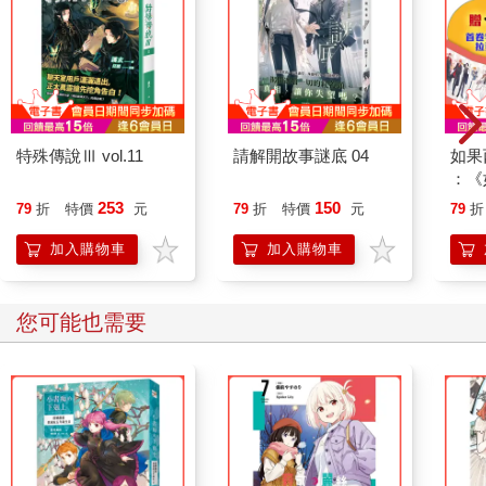
特殊傳說Ⅲ vol.11
請解開故事謎底 04
如果
：《
喵》
253
150
79
折
特價
元
79
折
特價
元
79
折
【首
加入購物車
加入購物車
您可能也需要