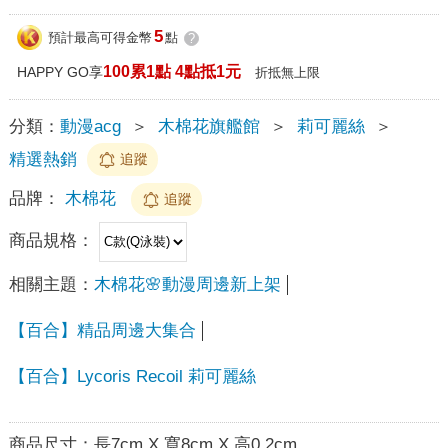
5
預計最高可得金幣
點
?
100累1點 4點抵1元
HAPPY GO享
折抵無上限
分類：
動漫acg
＞
木棉花旗艦館
＞
莉可麗絲
＞
精選熱銷
追蹤
品牌：
木棉花
追蹤
商品規格：
相關主題：
木棉花🌸動漫周邊新上架
【百合】精品周邊大集合
【百合】Lycoris Recoil 莉可麗絲
商品尺寸：
長7cm X 寬8cm X 高0.2cm