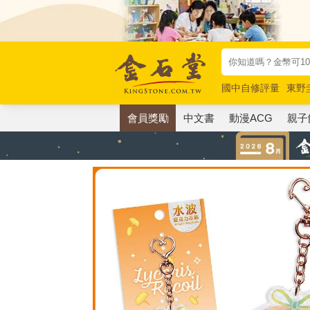
國中自修評量
東野
唯紅花綻放
奧德賽
會員獎勵
中文書
動漫ACG
親子