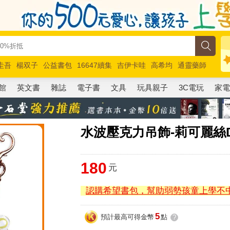
圭吾
楊双子
公益書包
16647續集
吉伊卡哇
高希均
通靈藥師
路邊攤新作
馬斯克
玩具總動員5
超慢跑
館
英文書
雜誌
電子書
文具
玩具親子
3C電玩
家
水波壓克力吊飾-莉可麗絲D
180
元
認購希望書包，幫助弱勢孩童上學不
5
預計最高可得金幣
點
?