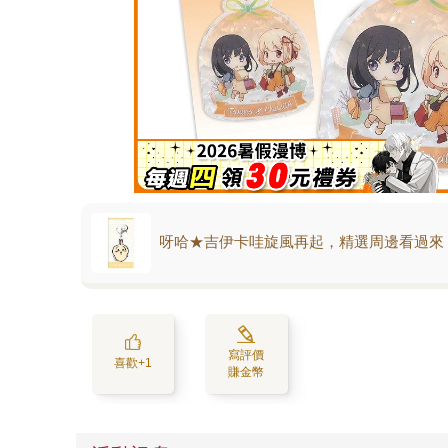
呀哈★吉伊卡哇旋風再起，精選周邊看過來
寫評價
喜歡+1
賺金幣