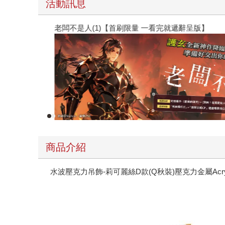
活動訊息
老闆不是人(1)【首刷限量 一看完就遞辭呈版】
商品介紹
水波壓克力吊飾-莉可麗絲D款(Q秋裝)壓克力金屬Acrylic