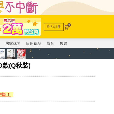
0
登入/註冊
電
居家休閒
日用食品
影音
售票
款(Q秋裝)
中斷！