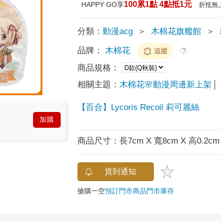
100累1點 4點抵1元
HAPPY GO享
折抵無
分類：
動漫acg
＞
木棉花旗艦館
＞
品牌：
木棉花
追蹤
?
商品規格：
相關主題：
木棉花🌸動漫周邊新上架
【百合】Lycoris Recoil 莉可麗絲
加購
商品尺寸：
長7cm X 寬8cm X 高0.2cm
貨到通知
搶購一空
預訂門市商品
門市庫存