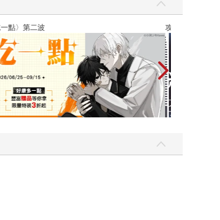
吃一點〉第二波
攻殼機動隊 (199