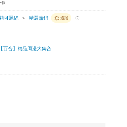
上限
莉可麗絲
＞
精選熱銷
追蹤
?
【百合】精品周邊大集合