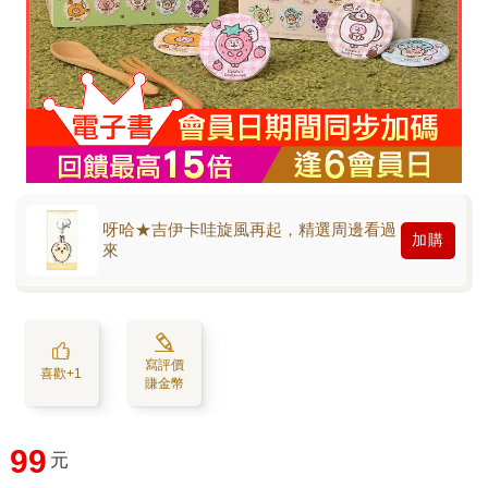
呀哈★吉伊卡哇旋風再起，精選周邊看過
加購
來
寫評價
喜歡+1
賺金幣
99
元