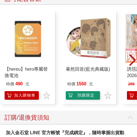
【hereu】hero專屬替
驀然回首(藍光典藏版)
誘惑誌
換電池
202
款封
490
1550
特價
元
特價
元
299
貨)
加入購物車
預購限定
訂購/退換貨須知
加入金石堂 LINE 官方帳號『完成綁定』，隨時掌握出貨動