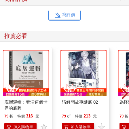
寫評價
推薦必看
底層邏輯：看清這個世
請解開故事謎底 02
為怪
界的底牌
316
213
79
折
特價
元
79
折
特價
元
79
折
加入購物車
加入購物車