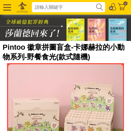
0
Pintoo 徽章拼圖盲盒-卡娜赫拉的小動
物系列-野餐食光(款式隨機)