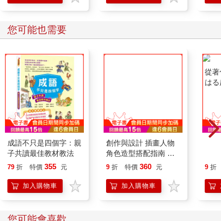
您可能也需要
成語不只是四個字：親
創作與設計 插畫人物
從著
子共讀最佳教材教法
角色造型搭配指南 男
はる
性篇
描繪
355
360
79
折
特價
元
9
折
特價
元
9
折
技巧
加入購物車
加入購物車
您可能會喜歡