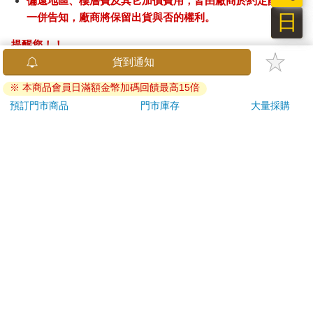
偏遠地區、樓層費及其它加價費用，皆由廠商於約定配送時
日
一併告知，廠商將保留出貨與否的權利。
提醒您！！
金石堂及銀行均不會請您操作ATM! 如接獲電話要求您前往
貨到通知
ATM提款機，請不要聽從指示，以免受騙上當！
※ 本商品會員日滿額金幣加碼回饋最高15倍
退換貨須知：
預訂門市商品
門市庫存
大量採購
**提醒您，鑑賞期不等於試用期，退回商品須為全新狀態**
依據「消費者保護法」第19條及行政院消費者保護處公告之
「通訊交易解除權合理例外情事適用準則」，以下商品購買
後，除商品本身有瑕疵外，將不提供7天的猶豫期：
易於腐敗、保存期限較短或解約時即將逾期。（如：生
鮮食品）
依消費者要求所為之客製化給付。（客製化商品）
報紙、期刊或雜誌。（含MOOK、外文雜誌）
經消費者拆封之影音商品或電腦軟體。
非以有形媒介提供之數位內容或一經提供即為完成之線
上服務，經消費者事先同意始提供。（如：電子書、電
子雜誌、下載版軟體、虛擬商品…等）