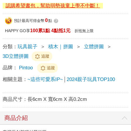
認購希望書包，幫助弱勢孩童上學不中斷！
0
預計最高可得金幣
點
?
100累1點 4點抵1元
HAPPY GO享
折抵無上限
分類：
玩具親子
＞
積木｜拼圖
＞
立體拼圖
＞
3D立體拼圖
追蹤
品牌：
Pintoo
追蹤
相關主題：
~這些可愛系IP~
2024親子玩具TOP100
商品尺寸：
長6cm X 寬6cm X 高0.2cm
商品介紹