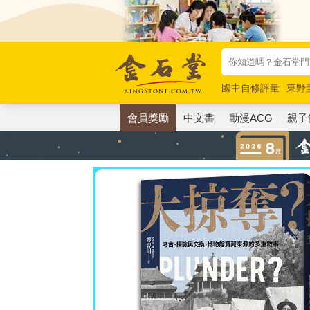
國中自修評量
東野
唯紅花綻放
奧德賽
會員獎勵
中文書
動漫ACG
親子