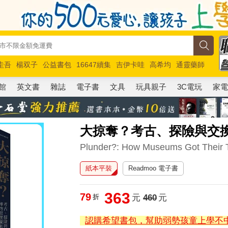
圭吾
楊双子
公益書包
16647續集
吉伊卡哇
高希均
通靈藥師
路邊攤新作
馬斯克
玩具總動員5
超慢跑
館
英文書
雜誌
電子書
文具
玩具親子
3C電玩
家
大掠奪？考古、探險與交
Plunder?: How Museums Got Their 
紙本平裝
Readmoo 電子書
363
79
折
元
460
元
認購希望書包，幫助弱勢孩童上學不