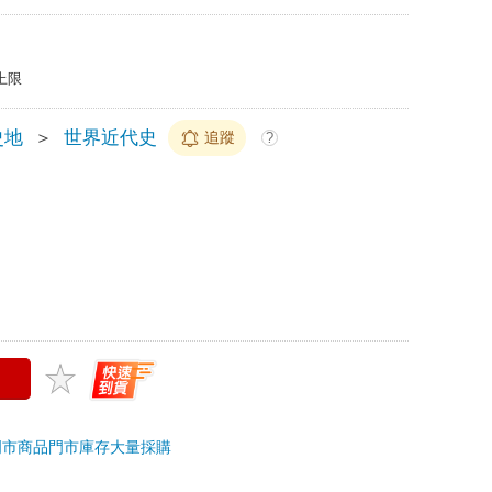
上限
史地
＞
世界近代史
追蹤
?
門市商品
門市庫存
大量採購