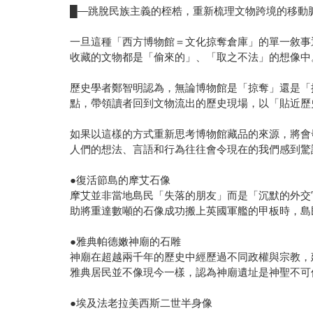
█—跳脫民族主義的桎梏，重新梳理文物跨境的移動
一旦這種「西方博物館＝文化掠奪倉庫」的單一敘事
收藏的文物都是「偷來的」、「取之不法」的想像中
歷史學者鄭智明認為，無論博物館是「掠奪」還是「
點，帶領讀者回到文物流出的歷史現場，以「貼近歷
如果以這樣的方式重新思考博物館藏品的來源，將會
人們的想法、言語和行為往往會令現在的我們感到驚
●復活節島的摩艾石像
摩艾並非當地島民「失落的朋友」而是「沉默的外交
助將重達數噸的石像成功搬上英國軍艦的甲板時，島
●雅典帕德嫩神廟的石雕
神廟在超越兩千年的歷史中經歷過不同政權與宗教，
雅典居民並不像現今一樣，認為神廟遺址是神聖不可
●埃及法老拉美西斯二世半身像