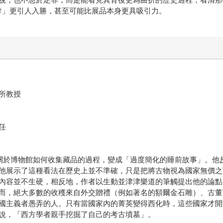
奪」更引人入勝，甚至可能比展品本身更具吸引力。
所教授
任
關於博物館如何收集藏品的過程，變成「過度簡化的睡前故事」。他
他展示了這種看法在歷史上並不準確，只是把將古物視為國家無價之
內容並不生硬，相反地，作者以生動並津津樂道的筆觸提出他的論點
而，絕大多數的收穫來自外交贈禮（例如著名的額爾金石雕）、古董
國主義者愚弄的人。只有當國家內的菁英變得西化時，這些國家才開
說，「西方學者親手挖掘了自己的考古墳墓」。