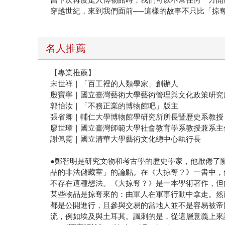
穿越世紀，來到我們面前──這樣的故事不只比「掠
名人推薦
【專業推薦】
宋世祥｜「百工裡的人類學家」創辦人
殷寶寧｜國立臺灣藝術大學藝術管理與文化政策研究
郭怡汝｜「不務正業的博物館吧」版主
張省卿｜輔仁大學博物館學研究所所長暨歷史系教授
廖世璋｜國立臺灣師範大學社會教育學系教授兼系主
謝佩霓｜國立清華大學藝術文化總中心執行長
●鄭智明是研究文物和考古學的歷史學家，他厭倦了
品的非法儲藏室」的論點。在《大掠奪？》一書中，
不存在這種想法。《大掠奪？》是一本學術著作，但
某些物品是掠奪來的：由軍人在軍事行動中拿走。然
都是公開進行，且參與交易的當地人並不是容易被帝
流，例如埃及與土耳其。諷刺的是，從這層意義上來