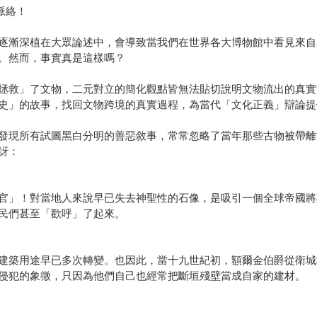
脈絡！
逐漸深植在大眾論述中，會導致當我們在世界各大博物館中看見來自
。然而，事實真是這樣嗎？
拯救」了文物，二元對立的簡化觀點皆無法貼切說明文物流出的真實
史」的故事，找回文物跨境的真實過程，為當代「文化正義」辯論提
發現所有試圖黑白分明的善惡敘事，常常忽略了當年那些古物被帶離
訝：
官」！對當地人來說早已失去神聖性的石像，是吸引一個全球帝國將
民們甚至「歡呼」了起來。
建築用途早已多次轉變。也因此，當十九世紀初，額爾金伯爵從衛城
侵犯的象徵，只因為他們自己也經常把斷垣殘壁當成自家的建材。