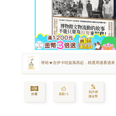
呀哈★吉伊卡哇旋風再起，精選周邊看過來
寫評價
好書
喜歡+1
賺金幣