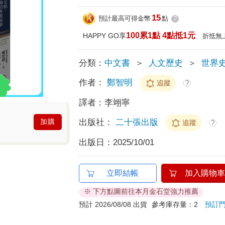
15
預計最高可得金幣
點
?
100累1點 4點抵1元
HAPPY GO享
折抵無
分類：
中文書
＞
人文歷史
＞
世界
作者：
鄭智明
追蹤
?
譯者：
李翊寧
出版社：
二十張出版
加購
追蹤
?
出版日：
2025/10/01
立即結帳
加入購物車
※ 下方點圖前往本月金石堂強力推薦
預計 2026/08/08 出貨
參考庫存量：2
預訂