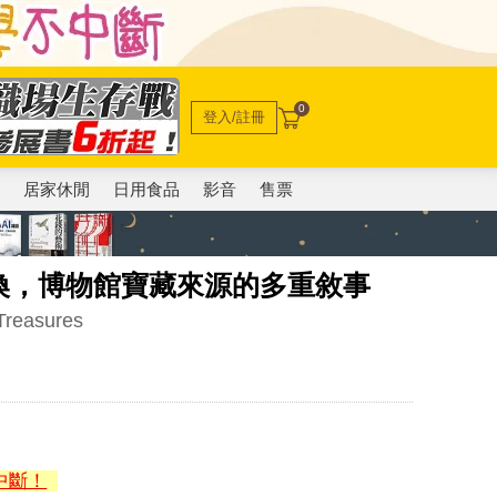
0
登入/註冊
電
居家休閒
日用食品
影音
售票
換，博物館寶藏來源的多重敘事
Treasures
中斷！