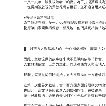
一八一六年，埃及統治者「帕夏」為了拉攏英國成為
一塊長期被忽視的異教花崗岩巨石，並不適合用來送
●敦煌莫高窟的經卷
為了修繕寺廟，於一九○○年發現敦煌石窟後賣出卷
物應該由帝國機構保存；相反地，他們其實相信「地
＝＝＝＝＝＝＝＝＝＝＝＝＝＝＝＝＝＝＝＝＝＝＝
█—以西方人與當地人的「合作補償機制」顛覆「文
因此，文物流動的故事從來就不是單純依靠「掠奪」
人並無法依靠一己之力拿走。而這種西方人與當地人
那麼，究竟是從何時開始，過去被殖民的一方也像西
在第一次世界大戰後，當非西方國家開始限制文物出
也因此，當文物最終都進入到博物館後，在被視為「
德手段取得的，否則過去我們的祖先為何會讓這些寶
當下次再度走入博物館時，我們可以不幫任何一方開