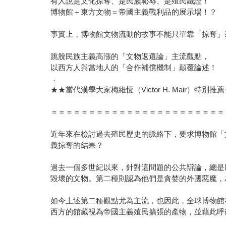
有人說是文化掠奪、是民族恥辱、是殖民鐵證！
博物館＋東方文物＝帝國主義戰利品的展示場！？
事實上，博物館文物流動的故事不能只單靠「掠奪」
跳脫民族主義高漲的「文物返還論」主流觀點，
以西方人與當地人的「合作補償機制」顛覆論述！
．
★★當代漢學大家梅維恆（Victor H. Mair）特別推
＝＝＝＝＝＝＝＝＝＝＝＝＝＝＝＝＝＝＝＝＝＝＝
近年來在檢討過去殖民歷史的脈絡下，要求博物館「
義掠奪的結果？
過去一個多世紀以來，針對這問題的公共辯論，總是
毀壞的文物。第二種則認為他們是貪婪的外國惡魔，
如今上述第二種觀點尤為主流，也因此，全球博物館
西方的館藏視為帝國主義殖民擴張的產物，並藉此呼