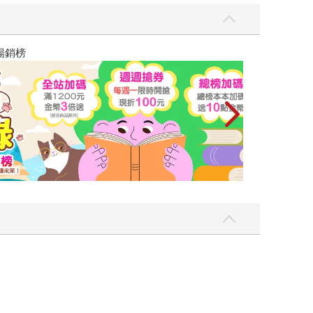
飛吧，鴻！：母