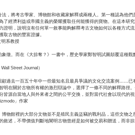
分法，將考古學家、博物館和收藏家解釋成兩種人。第一種認為他們
為了經濟利益或帝國主義的榮耀攫取任何能獲得的寶物。在這本研究
力證明，說明沒有任何單一敘事能夠解釋考古文物如何以各種方式流
獲取古物的豐富證據。
與文明系教授
的象徵。而在《大掠奪？》一書中，歷史學家鄭智明試圖顛覆這種觀
Street Journal）
回顧過去一百五十年中一些最知名且最具爭議的文化交流案例……已
智明在關於古物所有權的激烈辯論中，選擇了一條不同的解釋路徑。
分皆源自當地人與外來者之間的公平交換，並對當代社會以現代的視
izmodo」作家
，博物館裡的大部分文物並不是殖民主義盜竊的戰利品，這些文物之
的敘述，不帶價值判斷地闡明古物曾經是如何被交易和贈送，而非掠