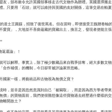
盟友，頒布敕令允許英國領事移走古代文物作為贈禮。英國選擇搬走
禮。只要用「石頭」就可以維持與英國的友好關係，這筆交易在帕夏
軸的道士王圓籙，招致了後世罵名。但在當時，即便接受王餽贈卷軸
不愛寶」，大地並不吝嗇蘊藏的寶藏出土，換言之，發現者便能主張
＝
物返還論」！
就可以解釋。事實上，除了極少數藏品來自戰爭掠奪，絕大多數文物
「合作補償」的機制，今日卻常被評論家所忽略。
方國家一樣，將藝術品和古物視為無價之寶？
境時，並非是因忽然意識到自己「被竊取」，而是因為西方學者帶來
無價」的寶物面前，我們便很難想像這些寶物過去經歷過什麼樣的交
物離開故土？
脫，也不急於定罪，而是能看見其背後更為曲折的歷史過程，看清那