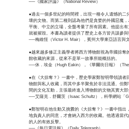
──《國家評論》（National Review）
●過去一個多世紀的時間裡，出現一種令人遺憾的二
壞的文物。而第二種則認為他們是貪婪的外國惡魔，
平衡、中立的立場，全盤考量了所有因素。他提出有
就被摧毀。本書為讀者提供了歷史上各方皆共謀參與
──梅維恆（Victor H. Mair），賓州大學東亞語言
●越來越多修正主義學者將西方博物館視為帝國掠奪
館收藏的來源，從來不是單一故事所能概括的。
──休．埃金（Hugh Eakin），《華爾街日報》（The Wall 
●在《大掠奪？》一書中，歷史學家鄭智明帶領讀者
物館與私人收藏，而其中多半聚焦於非法流通。但鄭
間的文化互動，主張最終進入博物館的文物其實大部
──艾薩克．舒爾茨（Isaac Schultz），科學網站「G
●鄭智明在他生動又挑釁的《大掠奪？》一書中指出
地負責人的同意，才會納入西方的收藏。他透過當代
的人的有效反擊。
──《每日電訊報》（Daily Telegraph）