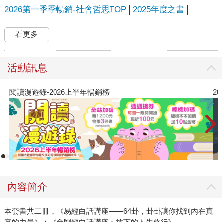
2026第一季季暢銷-社會哲思TOP
2025年度之書
看更多
活動訊息
閱讀漫遊錄-2026上半年暢銷榜
2
內容簡介
本套書共二冊，《易經白話講座——64卦，卦卦讓你找到內在真
實的力量》＋《金剛經白話講座：放下的人生修行》