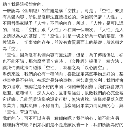
助？我是這樣體會的。
一般認為《金剛經》的主題是講「空性」。可是，「空性」並沒
有具體內容，所以是沒辦法直接描述的。例如我們講「人性」，
不同哲學家賦予「人性」不同的內容，所以，「人性」是可以講
的。可是，「空性」跟「人性」不在同一個層次。「人性」是人
之所以為人的基礎，而「空性」則是一切之所為一切的基礎。佛
教認為，一切事物的存在，並沒有實質層面上的基礎，所以稱之
為「空」。
「空性」因為沒有具體內容而無法講，但是，為了傳播佛法，卻
也不能不講，那怎麼辦呢？這時，《金剛經》提供了一種方法，
讓我們循此法而認識「空性」，我稱之為「以心說空」。
舉例來說，我們的心有一種傾向，喜歡認定某些事物是好的，某
些事物是不好的。被認定是好的事物，例如富貴名利，我們就會
努力追求。被認定是不好的事物，例如辛勞困難，我們就會努力
迴避。這種傾向，深入人心，且非常強烈，以致我們的心完全被
它綑綁，只能照著這樣的設定行動，無法逃脫。這樣就是落入因
果業力，隨其流轉，不得自由。這樣隨因果業力而流轉的心，與
「空性」背道而馳。
我們的心，可不可以有另一種傾向呢？我們的心，能不能有另一
種理解方式呢？例如我們是不是應該反省一下，我們所認為好的