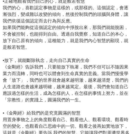
•正確地觀看我們自己的心，就是般若智慧
我們的心，喜歡認定事物是這樣的，或那樣的。這個認定，會逐
漸強烈，變成難以改變的傾向，然後控制我們的頭腦與身體，讓
我們依循這個認定而去行為與反應。
如果我們能夠從這個認定的傾向中掙脫出來，那我們就能脫困，
不會被控制，也能得到自由。透過自我覺察，知道自己的本心，
放下自己原有的傾向，這種能力，就是我們內心智慧的顯現，就
是般若智慧。
•放下，就能斷除執念，走向自己真實的生命
《金剛經》告訴我們，只要能放下執著，我們不但可以不隨因果
業力而流轉，同時也可以體會到生命真實的意義。當我們慢慢學
會「放下」，我們的世界就會越來越明澈，越來越清楚，我們的
人生道路也會越來越明確，越來越篤定。最後，我們會知道自己
應該過怎樣的生活，成為怎樣的人，在怎樣的事情上努力，並在
「宗教性」的實踐上，圓滿我們的一生。
•《金剛經》給我們的是究竟圓滿的智慧
用置身事物之上的角度觀看自己、觀看他人、觀看環境、觀看時
空的變化，也觀看自己思維中的一切。觀看之後再如實地放下，
這就是《金剛經》要告訴 我們的智慧。它能讓我們對周遭世界多