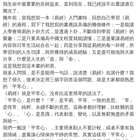
我生命中最重要的良師益友。直到現在，我已經說不出重讀過它
幾次了。
幾年前，當我想寫一本《易經》入門書時，回想自己學習《易
經》的過程，寫下了我想寫的書應該具備的幾個條件：一是能讓
人學會簡易的卜卦方式，並透過卜卦，不斷得到學習《易經》的
樂趣；二是只要具備高中國文程度就能讀懂；三是盡量讓易經的
內容與日常生活結合在一起；四是分享我從易經的每一卦裡，所
學習到的人生功課，與所獲得的成長經驗；五是盡可能地與大家
分享，什麼是人生的「道」與「命」。
這是我想寫這本書的初衷。
很多人問我，是不是能用一句話，說清楚《易經》在講什麼？我
想了很久，後來決定用三個字回答這個問題。就是大家都很熟悉
的「平常心」。
《易經》就是平常心。沒有比這更簡單的說法了。
「平常心」是什麼？「平」是平易、平等、一致的意思。「常」
是恆常、純粹、永續不斷的意思。這兩者都好理解，比較難的是
「心」。「心」是意識，代表創造、變化，以及無窮無盡的矛盾
與統一。
我們一般說「平常心」，主要用來勸人不要計較，或者不要有負
面情緒，盡量讓心情保持平靜的常態。其實這樣用「平常心」，