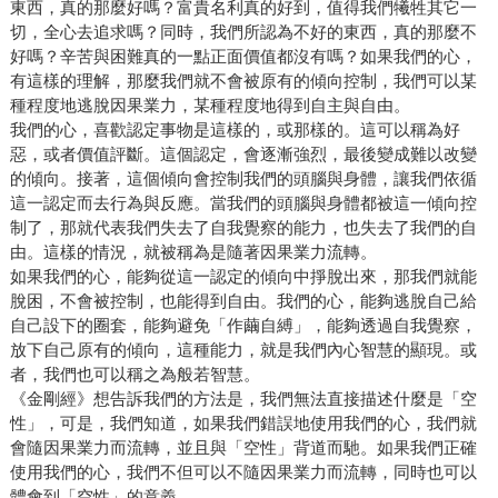
東西，真的那麼好嗎？富貴名利真的好到，值得我們犧牲其它一
切，全心去追求嗎？同時，我們所認為不好的東西，真的那麼不
好嗎？辛苦與困難真的一點正面價值都沒有嗎？如果我們的心，
有這樣的理解，那麼我們就不會被原有的傾向控制，我們可以某
種程度地逃脫因果業力，某種程度地得到自主與自由。
我們的心，喜歡認定事物是這樣的，或那樣的。這可以稱為好
惡，或者價值評斷。這個認定，會逐漸強烈，最後變成難以改變
的傾向。接著，這個傾向會控制我們的頭腦與身體，讓我們依循
這一認定而去行為與反應。當我們的頭腦與身體都被這一傾向控
制了，那就代表我們失去了自我覺察的能力，也失去了我們的自
由。這樣的情況，就被稱為是隨著因果業力流轉。
如果我們的心，能夠從這一認定的傾向中掙脫出來，那我們就能
脫困，不會被控制，也能得到自由。我們的心，能夠逃脫自己給
自己設下的圈套，能夠避免「作繭自縛」，能夠透過自我覺察，
放下自己原有的傾向，這種能力，就是我們內心智慧的顯現。或
者，我們也可以稱之為般若智慧。
《金剛經》想告訴我們的方法是，我們無法直接描述什麼是「空
性」，可是，我們知道，如果我們錯誤地使用我們的心，我們就
會隨因果業力而流轉，並且與「空性」背道而馳。如果我們正確
使用我們的心，我們不但可以不隨因果業力而流轉，同時也可以
體會到「空性」的意義。