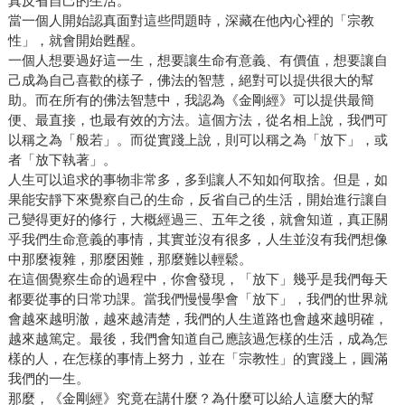
真反省自己的生活。
當一個人開始認真面對這些問題時，深藏在他內心裡的「宗教
性」，就會開始甦醒。
一個人想要過好這一生，想要讓生命有意義、有價值，想要讓自
己成為自己喜歡的樣子，佛法的智慧，絕對可以提供很大的幫
助。而在所有的佛法智慧中，我認為《金剛經》可以提供最簡
便、最直接，也最有效的方法。這個方法，從名相上說，我們可
以稱之為「般若」。而從實踐上說，則可以稱之為「放下」，或
者「放下執著」。
人生可以追求的事物非常多，多到讓人不知如何取捨。但是，如
果能安靜下來覺察自己的生命，反省自己的生活，開始進行讓自
己變得更好的修行，大概經過三、五年之後，就會知道，真正關
乎我們生命意義的事情，其實並沒有很多，人生並沒有我們想像
中那麼複雜，那麼困難，那麼難以輕鬆。
在這個覺察生命的過程中，你會發現，「放下」幾乎是我們每天
都要從事的日常功課。當我們慢慢學會「放下」，我們的世界就
會越來越明澈，越來越清楚，我們的人生道路也會越來越明確，
越來越篤定。最後，我們會知道自己應該過怎樣的生活，成為怎
樣的人，在怎樣的事情上努力，並在「宗教性」的實踐上，圓滿
我們的一生。
那麼，《金剛經》究竟在講什麼？為什麼可以給人這麼大的幫