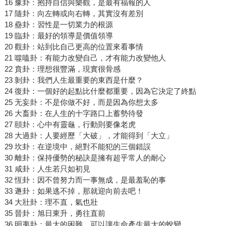
16 豫卦：抱持自信與樂觀，是最有福報的人
17 隨卦：向左轉或向右轉，其實沒有差別
18 蠱卦：習性是一切業力的根源
19 臨卦：最好的領導是價值領導
20 觀卦：站到比自己更高的位置來看事情
21 噬嗑卦：有能力改變自己，才有能力改變他人
22 賁卦：理想很豐滿，現實很骨感
23 剝卦：我們人生最重要的東西是什麼？
24 復卦：一個好的起點比什麼都重要，因為它決定了終點
25 无妄卦：不是你做不好，而是因為你想太多
26 大畜卦：在人生的十字路口上蓄勢待發
27 頤卦：心中有靈龜，行動則要像老虎
28 大過卦：人要經歷「大破」，才能得到「大立」
29 坎卦：在逆境中，絕對不能犯的三個錯誤
30 離卦：保持優勢的秘訣是擁有超乎常人的耐心
31 咸卦：人生若只如初見
32 恆卦：因不曾努力而一事無成，是最羞恥的事
33 遯卦：如果逃不掉，那就迎向前去吧！
34 大壯卦：理不直，氣也壯
35 晉卦：旭日東升，勇往直前
36 明夷卦：最大的困難，可以讓生命產生最大的蛻變