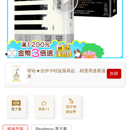
呀哈★吉伊卡哇旋風再起，精選周邊看過
加購
來
寫評價
電子書
喜歡+1
賺金幣
紙本平裝
Readmoo 電子書