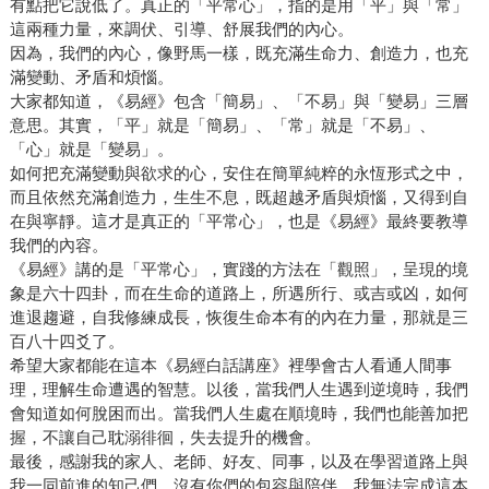
有點把它說低了。真正的「平常心」，指的是用「平」與「常」
這兩種力量，來調伏、引導、舒展我們的內心。
因為，我們的內心，像野馬一樣，既充滿生命力、創造力，也充
滿變動、矛盾和煩惱。
大家都知道，《易經》包含「簡易」、「不易」與「變易」三層
意思。其實，「平」就是「簡易」、「常」就是「不易」、
「心」就是「變易」。
如何把充滿變動與欲求的心，安住在簡單純粹的永恆形式之中，
而且依然充滿創造力，生生不息，既超越矛盾與煩惱，又得到自
在與寧靜。這才是真正的「平常心」，也是《易經》最終要教導
我們的內容。
《易經》講的是「平常心」，實踐的方法在「觀照」，呈現的境
象是六十四卦，而在生命的道路上，所遇所行、或吉或凶，如何
進退趨避，自我修練成長，恢復生命本有的內在力量，那就是三
百八十四爻了。
希望大家都能在這本《易經白話講座》裡學會古人看通人間事
理，理解生命遭遇的智慧。以後，當我們人生遇到逆境時，我們
會知道如何脫困而出。當我們人生處在順境時，我們也能善加把
握，不讓自己耽溺徘徊，失去提升的機會。
最後，感謝我的家人、老師、好友、同事，以及在學習道路上與
我一同前進的知己們，沒有你們的包容與陪伴，我無法完成這本