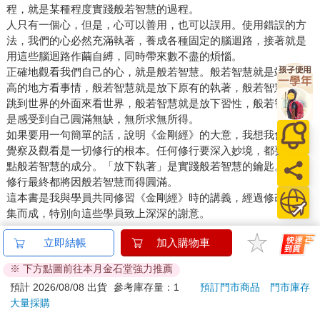
程，就是某種程度實踐般若智慧的過程。
人只有一個心，但是，心可以善用，也可以誤用。使用錯誤的方
法，我們的心必然充滿執著，養成各種固定的腦迴路，接著就是
用這些腦迴路作繭自縛，同時帶來數不盡的煩惱。
正確地觀看我們自己的心，就是般若智慧。般若智慧就是站到更
高的地方看事情，般若智慧就是放下原有的執著，般若智慧就是
跳到世界的外面來看世界，般若智慧就是放下習性，般若智慧就
是感受到自己圓滿無缺，無所求無所得。
如果要用一句簡單的話，說明《金剛經》的大意，我想我會說：
覺察及觀看是一切修行的根本。任何修行要深入妙境，都要帶一
點般若智慧的成分。「放下執著」是實踐般若智慧的鑰匙。一切
修行最終都將因般若智慧而得圓滿。
這本書是我與學員共同修習《金剛經》時的講義，經過修改，結
集而成，特別向這些學員致上深深的謝意。
立即結帳
加入購物車
配送方式
※ 下方點圖前往本月金石堂強力推薦
預計 2026/08/08 出貨
參考庫存量：1
預訂門市商品
門市庫存
國內宅配：本島、離島
大量採購
到店取貨：
台灣
不限金額免運費