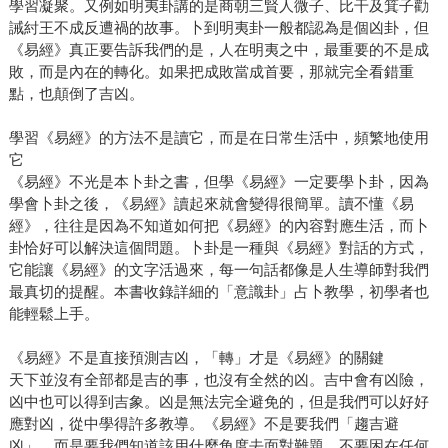
學習凝聚。又例如明夷卦講的是商朝三賢人微子、比干及箕子勸
誡紂王不成反遭禍的故事。卜到明夷卦一般都認為是個凶卦，但
《易經》真正要告訴我們的是，人在明夷之中，最重要的不是成
敗，而是內在的轉化。如果把成敗當成首要，那就完全看錯重
點，也顛倒了吉凶。
學習《易經》的方法不是讀它，而是在日常生活中，頻繁地使用
它
《易經》不光是本卜卦之書，但學《易經》一定要學卜卦，因為
學會卜卦之後，《易經》讀起來就會變得很簡單。讀不懂《易
經》，往往是因為不知道如何把《易經》的內容對應生活，而卜
卦恰好可以解決這個問題。卜卦是一種與《易經》對話的方式，
它能讓《易經》的文字活過來，每一句話都像是人生導師對我們
最真切的提醒。本書收錄詳細的「意識卦」占卜教學，初學者也
能輕鬆上手。
《易經》不是直接預測吉凶，「轉」才是《易經》的關鍵
天下並沒有全部都是吉的事，也沒有全然的凶。吉中會有凶險，
凶中也可以得到吉象。凶是無法完全避免的，但是我們可以好好
應對凶，從中學得許多教導。《易經》不是要我們「趨吉避
凶」，而是要我們知道該用什麼角度去面對難題。不要困在任何