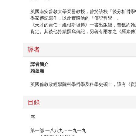
英國南安普敦大學榮譽教授，曾於該校「後分析哲學中心」（Ce
學家傳記寫作，以此實踐他的「傳記哲學」。
《天才的責任：維根斯坦傳》一書出版後，曾獲約翰列威林萊斯紀念
肯定。其後他持續撰寫傳記，另著有兩卷之《羅素傳》與《奧本
譯者
譯者簡介
賴盈滿
英國倫敦政經學院科學哲學及科學史碩士，譯有《資
目錄
序
第一部 一八八九－一九一九