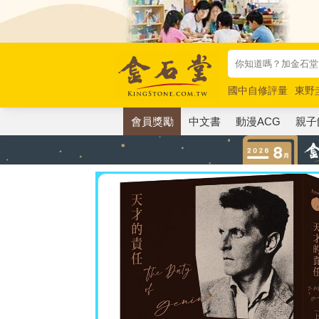
國中自修評量
東野
唯紅花綻放
奧德賽
會員獎勵
中文書
動漫ACG
親子