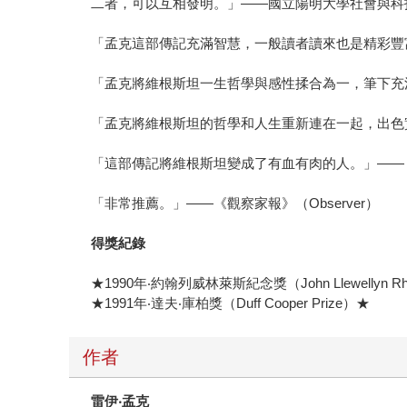
二者，可以互相發明。」——國立陽明大學社會與科
「孟克這部傳記充滿智慧，一般讀者讀來也是精彩豐富
「孟克將維根斯坦一生哲學與感性揉合為一，筆下充滿活
「孟克將維根斯坦的哲學和人生重新連在一起，出色實踐
「這部傳記將維根斯坦變成了有血有肉的人。」——《週日獨立報
「非常推薦。」——《觀察家報》（Observer）
得獎紀錄
★1990年‧約翰列威林萊斯紀念獎（John Llewellyn Rh
★1991年‧達夫‧庫柏獎（Duff Cooper Prize）★
作者
雷伊‧孟克