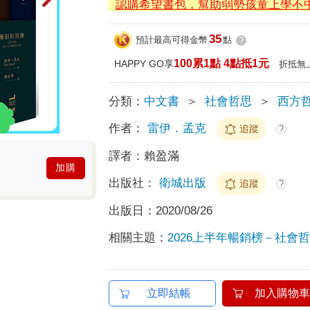
認購希望書包，幫助弱勢孩童上學不
35
預計最高可得金幣
點
?
100累1點 4點抵1元
HAPPY GO享
折抵無
分類：
中文書
＞
社會哲思
＞
西方
作者：
雷伊．孟克
追蹤
?
譯者：
賴盈滿
加購
出版社：
衛城出版
追蹤
?
出版日：
2020/08/26
相關主題：
2026上半年暢銷榜－社會哲思
立即結帳
加入購物車