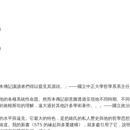
）
）
本傳記讓讀者們得以窺見其源頭。」——國立中正大學哲學系系主任
他的各種系統性命題。然而本傳記卻意圖透過呈現他不同時期、不同
於維根斯坦的理解，遠大過於其他許多學術著作。。」——國立政治
的水平與遠見。它最大的特色，是把維氏的私人歷史與他的哲學思想
道。我的新書《STS 的緣起與多重建構》，就多處引用了它，說明