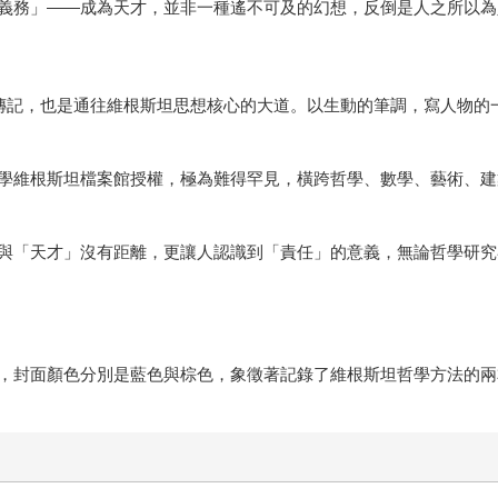
義務」——成為天才，並非一種遙不可及的幻想，反倒是人之所以為
傳記，也是通往維根斯坦思想核心的大道。以生動的筆調，寫人物的
學維根斯坦檔案館授權，極為難得罕見，橫跨哲學、數學、藝術、建
與「天才」沒有距離，更讓人認識到「責任」的意義，無論哲學研究
，封面顏色分別是藍色與棕色，象徵著記錄了維根斯坦哲學方法的兩