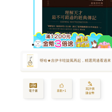
呀哈★吉伊卡哇旋風再起，精選周邊看過來
寫評價
電子書
喜歡+1
賺金幣