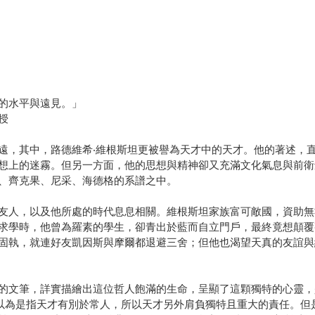
的水平與遠見。」
授
遠，其中，路德維希‧維根斯坦更被譽為天才中的天才。他的著述，
想上的迷霧。但另一方面，他的思想與精神卻又充滿文化氣息與前衛
、齊克果、尼采、海德格的系譜之中。
友人，以及他所處的時代息息相關。維根斯坦家族富可敵國，資助無
求學時，他曾為羅素的學生，卻青出於藍而自立門戶，最終竟想顛覆
固執，就連好友凱因斯與摩爾都退避三舍；但他也渴望天真的友誼與
的文筆，詳實描繪出這位哲人飽滿的生命，呈顯了這顆獨特的心靈，
關意涵：乍看會以為是指天才有別於常人，所以天才另外肩負獨特且重大的責