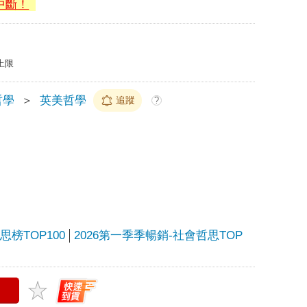
中斷！
上限
哲學
＞
英美哲學
追蹤
?
榜TOP100
2026第一季季暢銷-社會哲思TOP