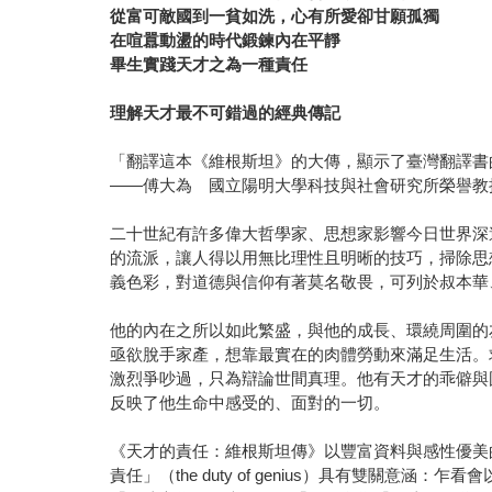
從富可敵國到一貧如洗，心有所愛卻甘願孤獨
在喧囂動盪的時代鍛鍊內在平靜
畢生實踐天才之為一種責任
理解天才最不可錯過的經典傳記
「翻譯這本《維根斯坦》的大傳，顯示了臺灣翻譯書
——傅大為 國立陽明大學科技與社會研究所榮譽教
二十世紀有許多偉大哲學家、思想家影響今日世界深
的流派，讓人得以用無比理性且明晰的技巧，掃除思
義色彩，對道德與信仰有著莫名敬畏，可列於叔本華
他的內在之所以如此繁盛，與他的成長、環繞周圍的
亟欲脫手家產，想靠最實在的肉體勞動來滿足生活。
激烈爭吵過，只為辯論世間真理。他有天才的乖僻與
反映了他生命中感受的、面對的一切。
《天才的責任：維根斯坦傳》以豐富資料與感性優美
責任」（the duty of genius）具有雙