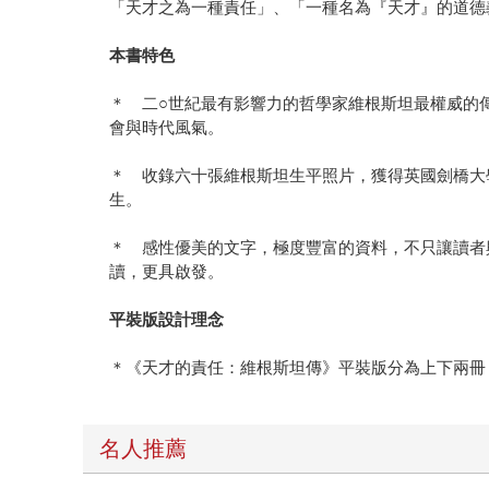
「天才之為一種責任」、「一種名為『天才』的道德
本書特色
＊ 二○世紀最有影響力的哲學家維根斯坦最權威的
會與時代風氣。
＊ 收錄六十張維根斯坦生平照片，獲得英國劍橋大
生。
＊ 感性優美的文字，極度豐富的資料，不只讓讀者
讀，更具啟發。
平裝版設計理念
＊《天才的責任：維根斯坦傳》平裝版分為上下兩冊
名人推薦