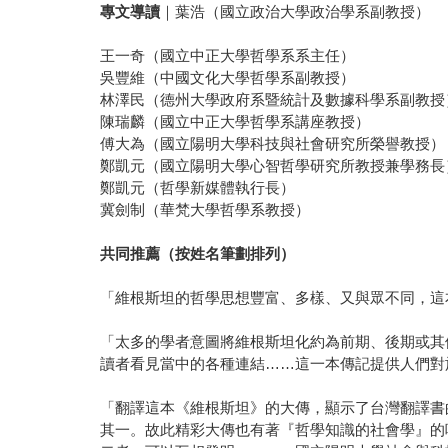
專文導讀
｜葉浩（國立政治大學政治學系副教授）
王一奇（國立中正大學哲學系系主任）
吳豐維（中國文化大學哲學系副教授）
林澤民（德州大學政府系暨統計及數據科學系副教授
陳瑞麟（國立中正大學哲學系講座教授）
傅大為（國立陽明大學科技與社會研究所榮譽教授）
鄭凱元（國立陽明大學心智哲學研究所教授兼學務長
鄭凱元（哲學新媒體執行長）
冀劍制（華梵大學哲學系教授）
共同推薦（按姓名筆劃排列）
「維根斯坦的哲學思想豐富、多樣、又與眾不同，這
「太多的學者意圖將維根斯坦化約為前期、後期或其
讀者看見當中的各種連結……這一本傳記提供人們對
「翻譯這本《維根斯坦》的大傳，顯示了台灣翻譯書
其一。故此精彩大傳也有著『哲學知識的社會學』的味