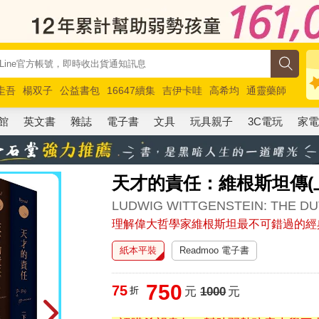
圭吾
楊双子
公益書包
16647續集
吉伊卡哇
高希均
通靈藥師
路邊攤新作
馬斯克
玩具總動員5
超慢跑
館
英文書
雜誌
電子書
文具
玩具親子
3C電玩
家
天才的責任：維根斯坦傳(
LUDWIG WITTGENSTEIN: THE DU
理解偉大哲學家維根斯坦最不可錯過的經
紙本平裝
Readmoo 電子書
750
75
折
元
1000
元