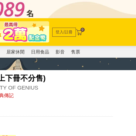
0
登入/註冊
電
居家休閒
日用食品
影音
售票
上下冊不分售)
TY OF GENIUS
典傳記