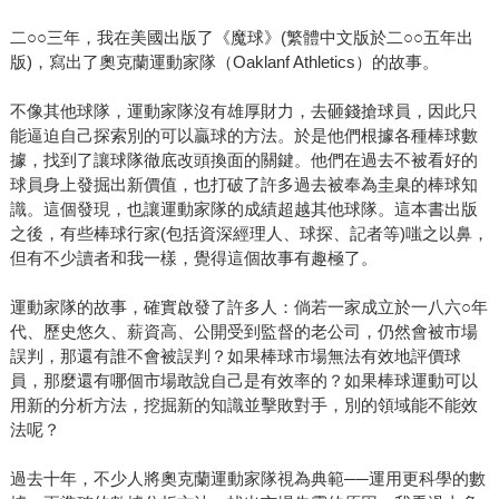
二○○三年，我在美國出版了《魔球》(繁體中文版於二○○五年出
版)，寫出了奧克蘭運動家隊（Oaklanf Athletics）的故事。
不像其他球隊，運動家隊沒有雄厚財力，去砸錢搶球員，因此只
能逼迫自己探索別的可以贏球的方法。於是他們根據各種棒球數
據，找到了讓球隊徹底改頭換面的關鍵。他們在過去不被看好的
球員身上發掘出新價值，也打破了許多過去被奉為圭臬的棒球知
識。這個發現，也讓運動家隊的成績超越其他球隊。這本書出版
之後，有些棒球行家(包括資深經理人、球探、記者等)嗤之以鼻，
但有不少讀者和我一樣，覺得這個故事有趣極了。
運動家隊的故事，確實啟發了許多人：倘若一家成立於一八六○年
代、歷史悠久、薪資高、公開受到監督的老公司，仍然會被市場
誤判，那還有誰不會被誤判？如果棒球市場無法有效地評價球
員，那麼還有哪個市場敢說自己是有效率的？如果棒球運動可以
用新的分析方法，挖掘新的知識並擊敗對手，別的領域能不能效
法呢？
過去十年，不少人將奧克蘭運動家隊視為典範──運用更科學的數