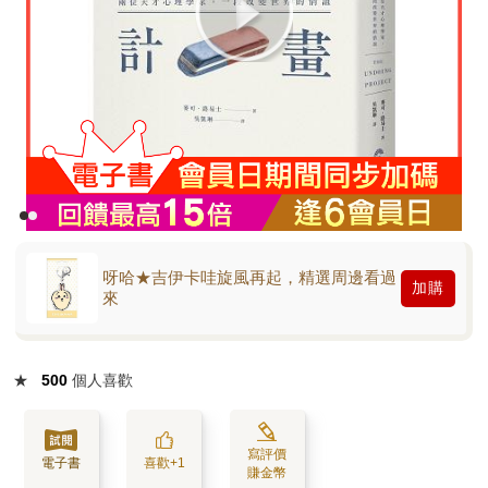
呀哈★吉伊卡哇旋風再起，精選周邊看過
加購
來
★
500
個人喜歡
寫評價
電子書
喜歡+1
賺金幣