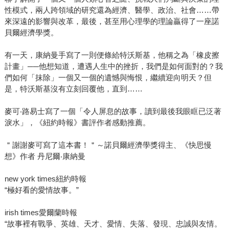
性模式，兩人跨領域的研究還為經濟、醫學、政治、社會……帶
降臨......
來深遠的影響與改革，最後，甚至用心理學的理論贏得了一座諾
貝爾經濟學獎。
有一天，康納曼手寫了一則便條給特沃斯基，他稱之為「橡皮擦
計畫」──他想知道，遭遇人生中的挫折，我們是如何面對的？我
們如何「抹除」一個又一個的遺憾與悔恨，繼續迎向明天？但
是，特沃斯基沒有立刻回覆他，直到……
麥可‧路易士寫了一個「令人屏息的故事，讀到最後我眼眶已泛著
淚水」，《紐約時報》書評作者感動推薦。
＂謝謝麥可寫了這本書！＂～諾貝爾經濟學獎得主、《快思慢
想》作者 丹尼爾‧康納曼
new york times紐約時報
“極好看的愛情故事。”
irish times愛爾蘭時報
“故事裡有戰爭、英雄、天才、愛情、失落、發現、忠誠與友情。