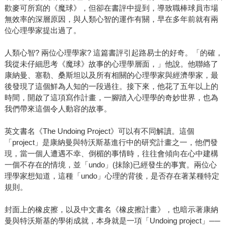
歡麥可所寫的《魔球》，但卻在書評中提到，導致職棒球員市場
無效率的深層原因，與人類心智的運作有關，早在多年前就有兩
位心理學家提出過了。
人類心智? 兩位心理學家? 這篇書評引起路易士的好奇。「的確，
我從未仔細思考《魔球》故事的心理學層面，」他說。他聯絡了
康納曼、塞勒、桑斯坦以及所有相關的心理學家與經濟學家，最
後發現了這個鮮為人知的一段過往。接下來，他花了五年以上的
時間，開啟了這項寫作計畫，一腳踏入心理學的奇妙世界，也為
我們帶來這個令人動容的故事。
英文書名《The Undoing Project》可以有不同解讀。這個
「project」是康納曼與特沃斯基進行中的研究計畫之一，他們發
現，當一個人遭遇不幸、倒楣的事情時，往往會傾向在心中建構
一個不存在的情境，並「undo」(抹除)已經發生的事實。兩位心
理學家想知道，這種「undo」心理的背後，是否存在著某種特定
規則。
封面上的橡皮擦，以及中文書名《橡皮擦計畫》，也暗示著康納
曼與特沃斯基的學術成就，本身就是一項「Undoing project」──