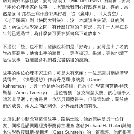
聽到國外出版社說，麥可‧路易士（Michael Lewis）的新書，要寫
「兩位心理學家的故事」，老實說我們心裡既喜且疑。喜的，當
然是麥可‧路易士寫什麼都馬好看，從《魔球》、《大賣空》、
《老千騙局》到《快閃大對決》，沒一本讓讀者失望。疑的則
是：兩位心理學家之間，有什麼好寫的？何況，其中一人早在多
年前已經過世，為什麼麥可要在新書寫下這故事？
不過說「疑」也不對，應該說我們是「好奇」。麥可是出了名的
說故事高手，他會出手的題目，一定有搞頭。果然，等你也讀了
這個故事，就能體會我們看完書稿後的感動。
故事的兩位心理學家主角，可是大有來頭：一位是諾貝爾經濟學
獎得主、《快思慢想》作者丹尼爾‧康納曼（Daniel
Kahneman），另一位是他的老搭檔、已故心理學家阿莫斯‧特沃
斯基（Amos Tversky），這位曾獲「麥克阿瑟大獎」的心理學大
師若非早逝，也會是另一位諾貝爾獎得主。但儘管如此，關於他
們的成長、兩人之間的關係，外界始終所知有限。
之所以起心動念寫這個故事，路易士說，始於康納曼另一位好
友、同樣是諾貝爾經濟學獎得主理查‧塞勒(Richard H. Thaler)與知
名法學教授凱斯‧桑斯坦（Cass Sunstein）的一篇書評。他們很喜