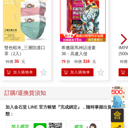
雙色蝦米_三層防護口
希臘羅馬神話漫畫
IM
罩（2入）
36：高盧入侵
(50
IMC
35
316
特價
元
79
折
特價
元
特價
加入購物車
加入購物車
訂購/退換貨須知
加入金石堂 LINE 官方帳號『完成綁定』，隨時掌握出貨動
會
態：