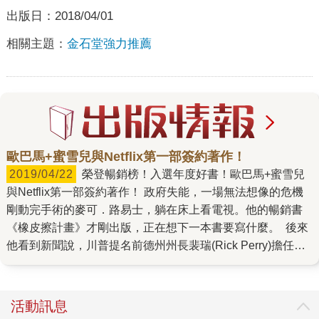
出版日：
2018/04/01
相關主題：
金石堂強力推薦
歐巴馬+蜜雪兒與Netflix第一部簽約著作！
2019/04/22
榮登暢銷榜！入選年度好書！歐巴馬+蜜雪兒
與Netflix第一部簽約著作！ 政府失能，一場無法想像的危機
剛動完手術的麥可．路易士，躺在床上看電視。他的暢銷書
《橡皮擦計畫》才剛出版，正在想下一本書要寫什麼。 後來
他看到新聞說，川普提名前德州州長裴瑞(Rick Perry)擔任能
源部長。「能源部是幹嘛的?」麥可心想，長這麼大，自己竟
然從沒把政府的功能弄清楚過。於是，帶著好奇心的他，造
訪了十幾個經常見諸媒體、與經濟密切相關的部門。 他這才
活動訊息
發現，天啊，原來自己根本不了解政府：許多政府機構的實