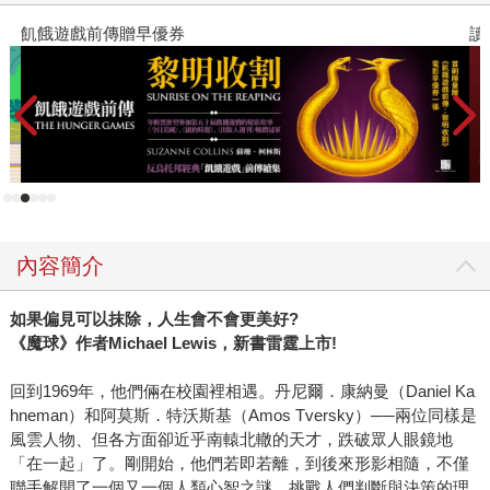
際功能，根本與名稱不相符。例如「能源部」，最重要的任
飢餓遊戲前傳贈早優券
讀
務不是什麼顧名思義的制定能源政策，而是掌管攸關你我性
命的核子武器！還有「農業部」，其實絕大多數的工作內容
「與農業一點關係也沒有」。至於常常見報的「商務部」，
你可能以為就像我們的經濟部，是專門負責制定產業政策、
掌管國際貿易的吧？錯了，商務部裡預算最龐大的業務，是
你想也想不到的：提供氣象資訊。是的，可以說沒有美國商
務部，就沒有你我手機裡準確的氣象預測。 每隔四到八年，
美國總統會換人做，但無論政黨怎麼輪替，基層公務員長期
內容簡介
默默堅守在崗位上，維持政府運轉、保護國家安全、發布天
災預警，卻不為你我所知。我們通常只有在公務員出了紕
如果偏見可以抹除，人生會不會更美好?
漏、或是鬧了什麼醜聞，才會注意到他們的存在。但麥可．
《魔球》作者Michael Lewis，新書雷霆上市!
路易士警告：該改變這個刻板印象了，要知道核武不會落入
壞人之手、弱勢孩子有營養午餐可吃、龍捲風來臨前的警報
回到1969年，他們倆在校園裡相遇。丹尼爾．康納曼（Daniel Ka
聲會響起，全都得歸功於最基層的公務員。 「最會說財經故
hneman）和阿莫斯．特沃斯基（Amos Tversky）──兩位同樣是
事」的麥可．路易士與一個又一個官員深談之後，帶領我們
風雲人物、但各方面卻近乎南轅北轍的天才，跌破眾人眼鏡地
一窺美國政府內幕，預見另一個被世人忽視的全球經濟風
「在一起」了。剛開始，他們若即若離，到後來形影相隨，不僅
聯手解開了一個又一個人類心智之謎、挑戰人們判斷與決策的理
險：當政權漏接，一場難以想像的「第五風暴」，隨時可能