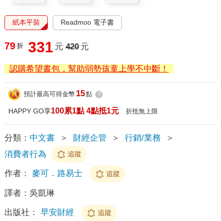
紙本平裝
Readmoo 電子書
331
79
折
元
420
元
認購希望書包，幫助弱勢孩童上學不中斷！
15
預計最高可得金幣
點
?
100累1點 4點抵1元
HAPPY GO享
折抵無上限
分類：
中文書
＞
財經企管
＞
行銷/業務
＞
消費者行為
追蹤
作者：
麥可．路易士
追蹤
譯者：
吳凱琳
出版社：
早安財經
追蹤