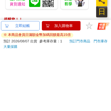
員
日
提醒您！！
金石堂及銀行均不會請您操作ATM! 如接獲電話要求您前往
立即結帳
加入購物車
ATM提款機，請不要聽從指示，以免受騙上當！
※ 本商品會員日滿額金幣加碼回饋最高15倍
退換貨須知：
預計 2026/08/07 出貨
參考庫存量：1
預訂門市商品
門市庫存
大量採購
**提醒您，鑑賞期不等於試用期，退回商品須為全新狀態**
依據「消費者保護法」第19條及行政院消費者保護處公告之
「通訊交易解除權合理例外情事適用準則」，以下商品購買
後，除商品本身有瑕疵外，將不提供7天的猶豫期：
易於腐敗、保存期限較短或解約時即將逾期。（如：生
鮮食品）
依消費者要求所為之客製化給付。（客製化商品）
報紙、期刊或雜誌。（含MOOK、外文雜誌）
經消費者拆封之影音商品或電腦軟體。
非以有形媒介提供之數位內容或一經提供即為完成之線
上服務，經消費者事先同意始提供。（如：電子書、電