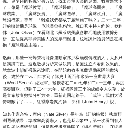
據、更準確的數據分析方法，找出市場失靈的原因。我看過太多
了，像是「魔球教育」、「魔球醫療」、「魔球高爾夫」、「魔
球農業」、「魔球投資」、「魔球選舉」、「魔球政府」、「魔
球銀行家」等等。「難道我們都成了魔球族了嗎？」二○一二年，
紐約噴射機足球隊一位球員曾抱怨說。脫口秀主持人約翰．奧利
佛（John Oliver）在看到北卡羅萊納州議會取巧地使用數據分
析，立法提高非裔美國人的投票門檻後，也嘲諷州議員們是在擁
抱「魔球種族主義」。
然而，那些一窩蜂聲稱能像運動家隊那樣顛覆傳統的人，大多只
是講講而已。透過數據分析來做決策，是無法立即看到效果的。
就拿波士頓紅襪隊來說吧，在開始倣效奧克蘭運動家隊的做法
後，終於在二○○四年拿到了隊史上近百年來第一座世界大賽
（World Series）總冠軍。緊接著在二○○七年和二○一三年，再度
高奏凱歌。但到了二○一六年，紅襪隊連三季的成績令人失望，於
是宣布放棄數據分析方法，重新走回老路子。「或許，我們太過
倚賴數字了……」紅襪隊老闆約翰．亨利〔John Henry〕說。
知名作家奈特．席佛（Nate Silver）長年為《紐約時報》執筆預
測選舉結果，準確率高得嚇人，也是我印象中，第一次看到有人
可以如此準確預測。但是席佛後來離開了《紐約時報》，在總統