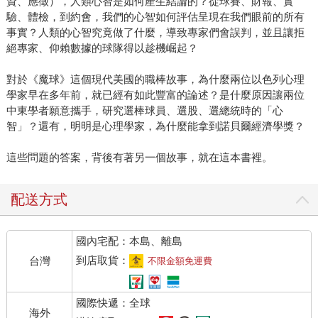
資、應徵），人類心智是如何產生結論的？從球賽、財報、實
驗、體檢，到約會，我們的心智如何評估呈現在我們眼前的所有
事實？人類的心智究竟做了什麼，導致專家們會誤判，並且讓拒
絕專家、仰賴數據的球隊得以趁機崛起？
對於《魔球》這個現代美國的職棒故事，為什麼兩位以色列心理
學家早在多年前，就已經有如此豐富的論述？是什麼原因讓兩位
中東學者願意攜手，研究選棒球員、選股、選總統時的「心
智」？還有，明明是心理學家，為什麼能拿到諾貝爾經濟學獎？
這些問題的答案，背後有著另一個故事，就在這本書裡。
配送方式
國內宅配：本島、離島
到店取貨：
台灣
不限金額免運費
國際快遞：全球
海外