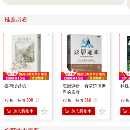
推薦必看
臺灣漫遊錄
底層邏輯：看清這個世
特殊傳
界的底牌
300
316
79
折
特價
元
79
折
特價
元
79
折
加入購物車
加入購物車