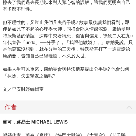
擦去了我們過去長期以來對人類心智的誤解，讓我們更明白自己
有多麼不理性。
但不理性的，又豈止我們凡夫俗子呢? 故事最後讓我們看到，即
便是如此了不起的心理學大師，同樣會陷入情感深淵。康納曼與
特沃斯基的情誼，深厚中夾著猜忌、傷害與偏見，導致二人在九○
年代宣告「undo」──分手了，「我跟他離婚了，」康納曼說。只
是他萬萬沒想到，就在分手的三天後，特沃斯基打了一通電話給
康納曼，告知自己已經罹癌，不久於人世。
如果人生可以重來，康納曼會與特沃斯基提出分手嗎? 他會如何
「抹除」失去摯友之痛呢?
文／早安財經編輯室
作者
麥可．路易士 MICHAEL LEWIS
暢銷作家，著有《魔球》《快閃大對決》《大賣空》《老千騙