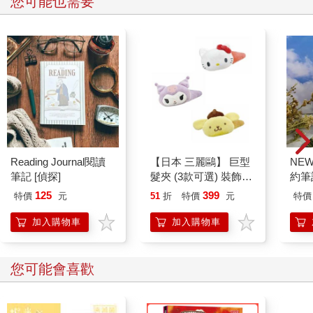
您可能也需要
Reading Journal閱讀
【日本 三麗鷗】 巨型
NE
筆記 [偵探]
髮夾 (3款可選) 裝飾髮
約筆
夾 三麗鷗周邊 凱蒂貓
125
399
特價
元
51
折
特價
元
特價
Kitty 庫洛米 布丁狗
加入購物車
加入購物車
您可能會喜歡