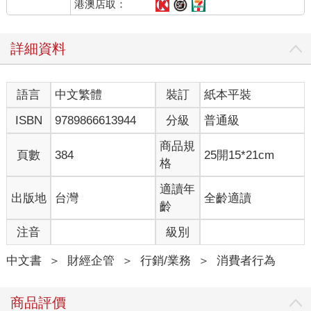
港澳店取：
詳細資料
語言
中文繁體
裝訂
紙本平裝
ISBN
9789866613944
分級
普通級
商品規
頁數
384
25開15*21cm
格
適讀年
出版地
台灣
全齡適讀
齡
注音
級別
中文書
＞
財經企管
＞
行銷/業務
＞
消費者行為
商品評價