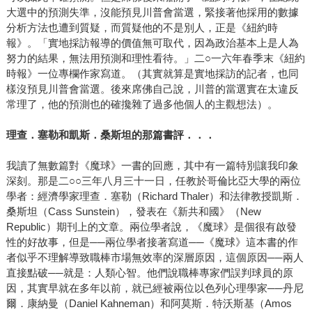
大選中的預測失準，沒能預見川普會當選，緊接著他採用的數據
分析方法也遭到質疑，而質疑他的不是別人，正是《紐約時
報》。「實地採訪報導的價值無可取代，因為政治基本上是人為
努力的結果，無法用預測和理性看待。」二○一六年春季末《紐約
時報》一位專欄作家寫道。（其實就算是實地採訪的記者，也同
樣沒預見川普會當選。後來席佛自己說，川普的當選實在太違反
常理了，他的預測也的確攙雜了過多他個人的主觀想法）。
理查．塞勒和凱斯．桑斯坦的那篇書評．．．
我讀了無數篇對《魔球》一書的回應，其中有一篇特別讓我印象
深刻。那是二○○三年八月三十一日，任教於哥倫比亞大學的兩位
學者：經濟學家理查．塞勒（Richard Thaler）和法律教授凱斯．
桑斯坦（Cass Sunstein），發表在《新共和國》（New
Republic）期刊上的文章。兩位學者說，《魔球》是個很有啟發
性的好故事，但是──兩位學者接著寫道──《魔球》這本書的作
者似乎不理解導致職棒市場無效率的深層原因，這個原因──兩人
直接點破──就是：人類心智。他們說職棒專家們誤判球員的原
因，其實早就在多年以前，就已經被兩位以色列心理學家──丹尼
爾．康納曼（Daniel Kahneman）和阿莫斯．特沃斯基（Amos