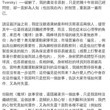
Tversky）──破解了。我的書並非原創，只是把幾十年前就已經
問世、卻一直鮮為人知（包括我在內）的智慧，重新講一遍而
已。
讀這篇評論之前，我從沒聽過康納曼和特沃斯基這兩個人，儘管
其中一位還得過諾貝爾經濟學獎。而且，我也從未以心理學的角
度，來思考《魔球》故事。職棒球員市場的確充斥著無效率，
但：為什麼？奧克蘭運動家隊常說，市場普遍存在「偏見」，例
如高估腳程的重要性，因為腳程很容易觀察到；或是低估打擊者
製造保送的能力，因為保送通常很容易被遺忘（感覺上打擊者是
靠著什麼都沒做而踏上壘包的）。另外，身材肥胖或體型不佳的
球員，也容易被低估，長相帥氣、身材精壯的球員則容易被高
估。當時奧克蘭運動家隊提到的這些偏見，我雖然覺得很有趣，
但並沒有進一步追問：這些偏見從何而來？為什麼人們心中會存
在這些偏見？我當時只是想寫一個故事，告訴大家市場如何運
作、又為何失靈。
但顯然《魔球》故事背後，還隱藏著另一個故事，只是我當時沒
繼續挖掘。這個故事，是關於人類心智：在判斷和決策時，我們
的心智究竟如何運作，又為何失靈？面對各種不確定（例如投