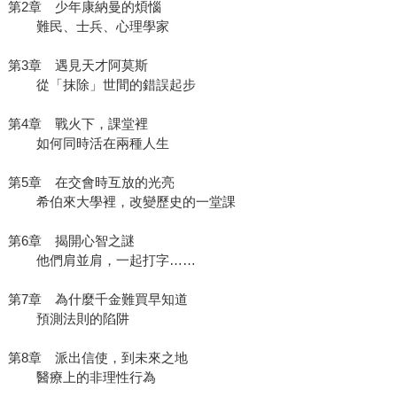
第2章 少年康納曼的煩惱
難民、士兵、心理學家
第3章 遇見天才阿莫斯
從「抹除」世間的錯誤起步
第4章 戰火下，課堂裡
如何同時活在兩種人生
第5章 在交會時互放的光亮
希伯來大學裡，改變歷史的一堂課
第6章 揭開心智之謎
他們肩並肩，一起打字……
第7章 為什麼千金難買早知道
預測法則的陷阱
第8章 派出信使，到未來之地
醫療上的非理性行為