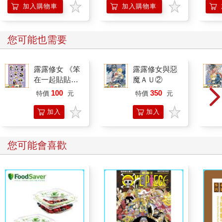
加入購物車
加入購物車
您可能也需要
露露修女 《笨
露露修女與惡
在一起貼貼
魔ＡＵ②
紙》
100
350
特價
元
特價
元
加入
加入
購物
購物
車
車
您可能會喜歡