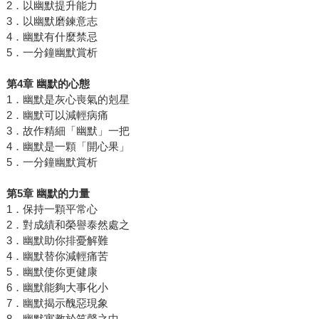
2．以幽默提升能力
3．以幽默磨鍊意志
4．幽默有什麼禁忌
5．一分鐘幽默賞析
第
4
章
幽默的心態
1．幽默是灰心喪氣的剋星
2．幽默可以減輕病痛
3．故作精細「幽默」一把
4．幽默是一顆「開心果」
5．一分鐘幽默賞析
第
5
章
幽默的力量
1．保持一顆平常心
2．對成績和榮譽泰然處之
3．幽默助你排憂解難
4．幽默替你減輕痛苦
5．幽默使你更健康
6．幽默能夠大事化小
7．幽默揭示醜惡現象
8．幽默寓教於笑聲之中