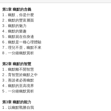
第
1
章
幽默的含義
1．幽默，你是什麼
2．幽默的豐富層面
3．幽默的魅力
4．幽默的樂趣
5．幽默就在你身邊
6．幽默是一種心理體驗
7．理兒不歪，幽默不來
8．一分鐘幽默賞析
第
2
章
幽默的智慧
1．幽默離不開智慧
2．育智慧於幽默之中
3．善談者必善幽默
4．幽默的至高境界
5．一分鐘幽默賞析
第
3
章
幽默的能力
1．以幽默戰勝自我