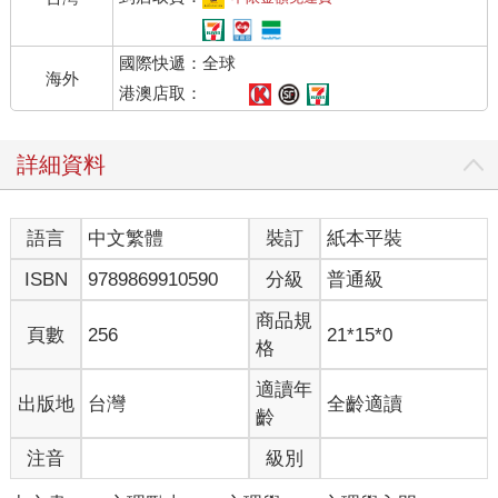
國際快遞：全球
海外
港澳店取：
詳細資料
語言
中文繁體
裝訂
紙本平裝
ISBN
9789869910590
分級
普通級
商品規
頁數
256
21*15*0
格
適讀年
出版地
台灣
全齡適讀
齡
注音
級別