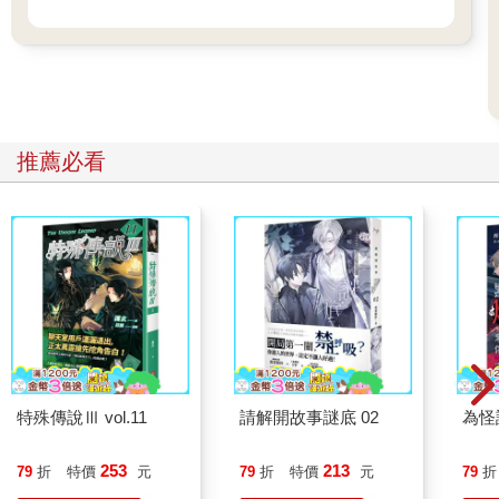
推薦必看
特殊傳說Ⅲ vol.11
請解開故事謎底 02
為怪
253
213
79
折
特價
元
79
折
特價
元
79
折