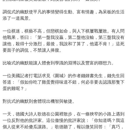
調侃式的幽默使平凡的事情變得生動、富有情趣，為呆板的生活
添了一道風景。
一位棋迷，棋藝不高，但戀棋如命，與人下棋屢戰屢敗。有人問
他戰果，答曰：「第一盤我沒贏，第二盤他沒輸，第三盤我沒有
讓他，殺得十分激烈，最後，我說和了算了，他還不肯！」這死
要面子的調侃，不禁讓人捧腹。
比喻式的幽默能讓人體會到學識的淵博以及豐富的聯想力。
一位美國記者打電話求見《圍城》的作者錢鍾書先生，錢先生回
答道：「假如你吃了雞蛋覺得味道不錯，何必非要去認識那隻下
蛋的雞呢？」
對抗式的幽默則會體現出機智與敏捷。
一天，德國大詩人歌德在公園裡散步，在一條狹窄的小路上遇到
一位反對他的批評家。這位傲慢的批評家說：「你知道嗎？我這
個人從來不給傻瓜讓路。」歌德聽了，報以微笑回答：「真巧，