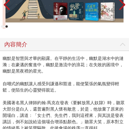
內容簡介
幽默是智慧與才華的顯露。在平靜的生活中，幽默是湖水中的漣
漪；在豪邁的奮進中，幽默是激流中的浪花；在失敗的困境中，
幽默是黑夜裡的星光。
自嘲式的幽默讓人感受到謙遜和豁達，能使緊張的氣氛變得輕
鬆，使陌生的心靈變得親近。
美國著名黑人律師約翰‧馬克在發表《要解放黑人奴隸》時，聽眾
大部分是白人，還普遍對黑人懷有敵意，於是，他放棄了原來的
開場白，講道：「女士們、先生們，我到這裡來，與其說是發表
講話，倒不如說給這個場合增添點顏色。」聽眾大笑，原本對立
的情緒馬上被笑聲驅散，此後會場的秩序一直很好。