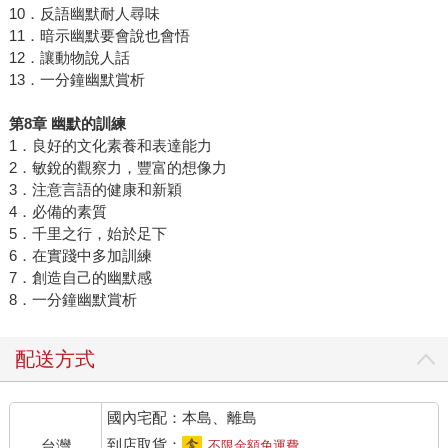
10．反語幽默耐人尋味
11．暗示幽默要會說也會悟
12．讓動物說人話
13．一分鐘幽默賞析
第
8
章
幽默的訓練
1．良好的文化素養和表達能力
2．敏銳的觀察力，豐富的想像力
3．注意言語的健康和新穎
4．必備的素質
5．千里之行，始於足下
6．在實踐中多加訓練
7．創造自己的幽默感
8．一分鐘幽默賞析
配送方式
國內宅配：本島、離島
到店取貨：
台灣
不限金額免運費