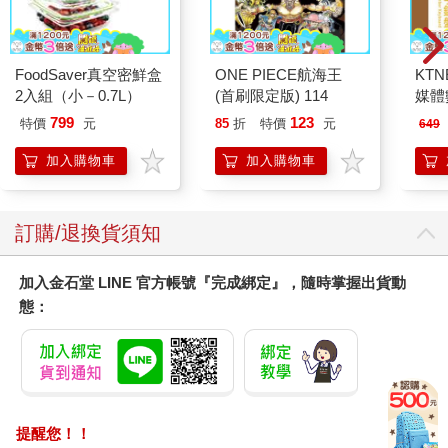
FoodSaver真空密鮮盒
ONE PIECE航海王
KTN
2入組（小－0.7L）
(首刷限定版) 114
媒體
799
123
特價
元
85
折
特價
元
649
加入購物車
加入購物車
訂購/退換貨須知
加入金石堂 LINE 官方帳號『完成綁定』，隨時掌握出貨動
態：
提醒您！！