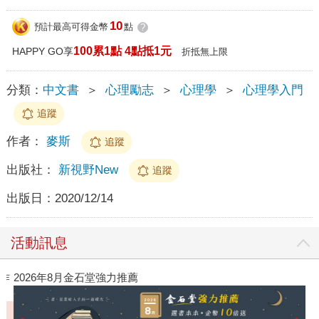
10
預計最高可得金幣
點
?
100累1點 4點抵1元
HAPPY GO享
折抵無上限
分類：
中文書
＞
心理勵志
＞
心理學
＞
心理學入門
追蹤
作者：
麥斯
追蹤
出版社：
新視野New
追蹤
出版日：
2020/12/14
活動訊息
作
2026年8月金石堂強力推薦