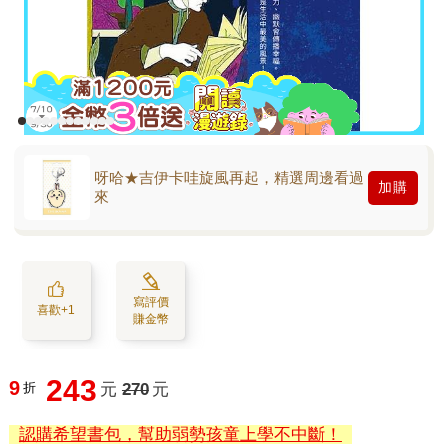
呀哈★吉伊卡哇旋風再起，精選周邊看過
加購
來
寫評價
喜歡+1
賺金幣
243
9
折
元
270
元
認購希望書包，幫助弱勢孩童上學不中斷！