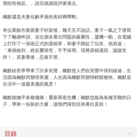
我恰恰相反。」說完就讓批評家過去。
幽默還是夫妻化解矛盾的美好稀釋劑。
有位業餘作家跟妻子吵架後，幾天互不說話。妻子一氣之下便寫
下了離婚申請。這位朋友看出問題的嚴重性，靈機一動，在電腦
上打印了一張很正式的退稿單，和妻子開起了玩笑。他寫道：
「來稿收到，經反覆研究，不予採用。現將原稿退回，謝謝支
持！」其妻看後，忍俊不禁。
幽默給世界帶來了許多笑聲，幽默使人們在笑聲中得到啟迪，生
活因為幽默而變得美麗，人生因為幽默而變得輕鬆愉快。幽默是
生活中一道最美麗的風景！
幽默能撫平各種傷痛；重新再造生機；幽默也能為各種苦難的日
子，帶來一份新的力量，讓我們揮別沮喪勇往直前！
目錄