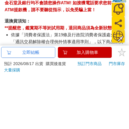
金石堂及銀行均不會請您操作ATM! 如接獲電話要求您前往
ATM提款機，請不要聽從指示，以免受騙上當！
退換貨須知：
**提醒您，鑑賞期不等於試用期，退回商品須為全新狀態**
依據「消費者保護法」第19條及行政院消費者保護處公告之
「通訊交易解除權合理例外情事適用準則」，以下商品購買
後，除商品本身有瑕疵外，將不提供7天的猶豫期：
立即結帳
加入購物車
易於腐敗、保存期限較短或解約時即將逾期。（如：生
鮮食品）
預計 2026/08/17 出貨
購買後進貨
預訂門市商品
門市庫存
依消費者要求所為之客製化給付。（客製化商品）
大量採購
報紙、期刊或雜誌。（含MOOK、外文雜誌）
經消費者拆封之影音商品或電腦軟體。
非以有形媒介提供之數位內容或一經提供即為完成之線
上服務，經消費者事先同意始提供。（如：電子書、電
子雜誌、下載版軟體、虛擬商品…等）
已拆封之個人衛生用品。（如：內衣褲、刮鬍刀、除毛
刀…等）
若非上列種類商品，均享有到貨7天的猶豫期（含例假