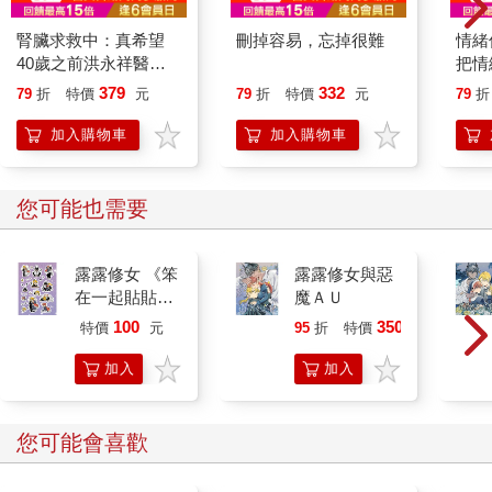
腎臟求救中：真希望
刪掉容易，忘掉很難
情緒
40歲之前洪永祥醫師
把情
就告訴我這些事
誰都
379
332
79
折
特價
元
79
折
特價
元
79
折
加入購物車
加入購物車
您可能也需要
露露修女 《笨
露露修女與惡
在一起貼貼
魔ＡＵ
紙》
100
350
特價
元
95
折
特價
元
加入
加入
購物
購物
車
車
您可能會喜歡