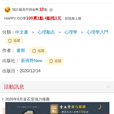
10
預計最高可得金幣
點
?
100累1點 4點抵1元
HAPPY GO享
折抵無上限
分類：
中文書
＞
心理勵志
＞
心理學
＞
心理學入門
追蹤
作者：
麥斯
追蹤
出版社：
新視野New
追蹤
出版日：
2020/12/14
活動訊息
作
2026年8月金石堂強力推薦