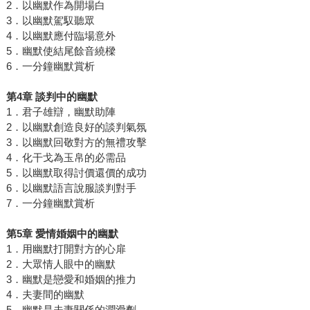
2．以幽默作為開場白
3．以幽默駕馭聽眾
4．以幽默應付臨場意外
5．幽默使結尾餘音繞樑
6．一分鐘幽默賞析
第4章 談判中的幽默
1．君子雄辯，幽默助陣
2．以幽默創造良好的談判氣氛
3．以幽默回敬對方的無禮攻擊
4．化干戈為玉帛的必需品
5．以幽默取得討價還價的成功
6．以幽默語言說服談判對手
7．一分鐘幽默賞析
第5章 愛情婚姻中的幽默
1．用幽默打開對方的心扉
2．大眾情人眼中的幽默
3．幽默是戀愛和婚姻的推力
4．夫妻間的幽默
5．幽默是夫妻關係的潤滑劑