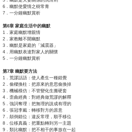
6．幽默使愛情之樹常青
7．一分鐘幽默賞析
第6章 家庭生活中的幽默
1．家庭幽默增親情
2．家教離不開幽默
3．幽默是家庭的「減震器」
4．用幽默表達對家人的關懷
5．一分鐘幽默賞析
第7章 幽默要方法
1．荒謬話語：使人產生一種錯覺
2．偷樑換柱：把原來的意思偷換掉
3．機械模仿：不管變化生搬硬套
4．歪曲經典：對經典做荒謬的解釋
5．強詞奪理：把無理的說成有理的
6．張冠李戴：轉移對方的原意
7．顛倒錯位：違反常理，順手移位
8．位移真義：把重點轉到另一主題
9．類比幽默：把不相干的事放在一起