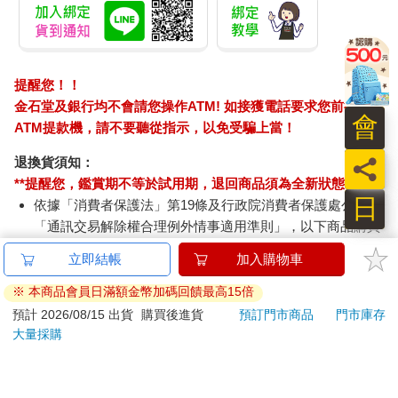
提醒您！！
金石堂及銀行均不會請您操作ATM! 如接獲電話要求您前往
會
ATM提款機，請不要聽從指示，以免受騙上當！
員
退換貨須知：
**提醒您，鑑賞期不等於試用期，退回商品須為全新狀態**
日
依據「消費者保護法」第19條及行政院消費者保護處公告之
「通訊交易解除權合理例外情事適用準則」，以下商品購買
後，除商品本身有瑕疵外，將不提供7天的猶豫期：
立即結帳
加入購物車
易於腐敗、保存期限較短或解約時即將逾期。（如：生
鮮食品）
※ 本商品會員日滿額金幣加碼回饋最高15倍
依消費者要求所為之客製化給付。（客製化商品）
預計 2026/08/15 出貨
購買後進貨
預訂門市商品
門市庫存
報紙、期刊或雜誌。（含MOOK、外文雜誌）
大量採購
經消費者拆封之影音商品或電腦軟體。
非以有形媒介提供之數位內容或一經提供即為完成之線
上服務，經消費者事先同意始提供。（如：電子書、電