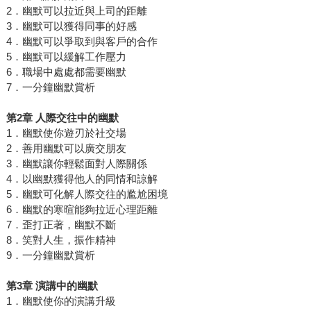
2．幽默可以拉近與上司的距離
3．幽默可以獲得同事的好感
4．幽默可以爭取到與客戶的合作
5．幽默可以緩解工作壓力
6．職場中處處都需要幽默
7．一分鐘幽默賞析
第2章 人際交往中的幽默
1．幽默使你遊刃於社交場
2．善用幽默可以廣交朋友
3．幽默讓你輕鬆面對人際關係
4．以幽默獲得他人的同情和諒解
5．幽默可化解人際交往的尷尬困境
6．幽默的寒暄能夠拉近心理距離
7．歪打正著，幽默不斷
8．笑對人生，振作精神
9．一分鐘幽默賞析
第3章 演講中的幽默
1．幽默使你的演講升級