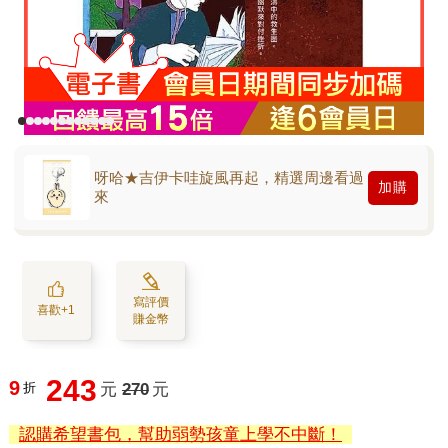
呀哈★吉伊卡哇旋風再起，精選周邊看過
加購
來
寫評價
喜歡+1
賺金幣
243
9
折
元
270
元
認購希望書包，幫助弱勢孩童上學不中斷！