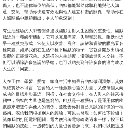
職人，也不論你職位的高低，幽默都能幫助你順利地與他人溝
通、交流，幫助你快速有效地與他人建立和諧的關係，幫助你在
人際關係中脫穎而出，令人印象深刻！
有生活經驗的人都曾體會過以幽默面對人生困難的重要性。幽默
幾近於一種緩衝機制，它可以克服痛苦、失望和悲觀。幽默也近
乎一種默契形式，它使人以友善、寬容、諒解和睿智的眼光看各
種問題。如果我們在生活中種下幽默的種子，它就會開放出積極
樂觀的正能量花朵。以這樣的人生態度，瀟灑處世與人交往，不
但可以消除許多無謂的爭端，也可以結交到許許多多的邁向成功
人生的「同志」。
人在工作、學習、愛情、家庭生活中如果有幽默做潤滑劑，其效
果確實妙不可言，它會給人一種激動心靈的力量，又使每個人向
成功的目標步步靠近。同樣，在社會交往中，在人與人的往來接
觸中，幽默的力量也是無窮的。幽默是一種藝術，是運用你的幽
默感來增進你與他人的關係，並改善你對自己真誠的評價的一種
藝術。深信我們根據別人的經驗，可以去發現：如何按下按鈕！
就像我們打開電燈開關，電力便沿著電線輸送過來一樣，按下我
們幽默的按鈕，一股特別的力量也會源源而來。我們可以把這股