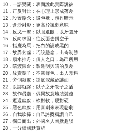
10．一語雙關：表面說此實際說彼
11．正反對比：在心理上形成落差
12．設置懸念：設包袱，預作暗示
13．含沙射影：更高於諷刺意味
14．反戈一擊：以眼還眼，以牙還牙
15．反向求因：往反面去鑽空子
16．指鹿為馬：把白的說成黑的
17．故弄玄虛：巧設懸念，出奇制勝
18．順水推舟：借人之口，為己所用
19．暗渡陳倉：製造明與暗的反差
20．故賣關子：不露聲色，出人意料
21．旁側敲擊：謎底深藏於謎面
22．以謬就謬：以子之矛攻子之盾
23．故作愚蠢：偶爾故意地裝裝傻
24．返還幽默：軟對軟，硬對硬
25．黑色幽默：用喜劇來表現悲劇
26．自我吹捧：自己誇獎稱讚自己
27．衝口而出：外國名人幽默趣談
28．一分鐘幽默賞析