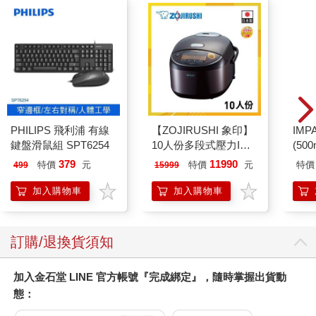
PHILIPS 飛利浦 有線
【ZOJIRUSHI 象印】
IM
鍵盤滑鼠組 SPT6254
10人份多段式壓力IH
(50
微電腦電子鍋(NP-
IMC
379
11990
特價
元
特價
元
特價
499
15999
ZAF18)
加入購物車
加入購物車
訂購/退換貨須知
加入金石堂 LINE 官方帳號『完成綁定』，隨時掌握出貨動
態：