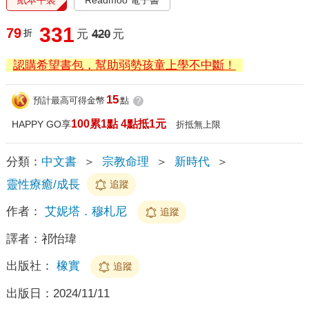
331
79
折
元
420
元
認購希望書包，幫助弱勢孩童上學不中斷！
15
預計最高可得金幣
點
?
100累1點 4點抵1元
HAPPY GO享
折抵無上限
分類：
中文書
＞
宗教命理
＞
新時代
＞
靈性療癒/成長
追蹤
作者：
艾妮塔．穆札尼
追蹤
譯者：
祁怡瑋
出版社：
橡實
追蹤
出版日：
2024/11/11