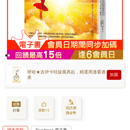
呀哈★吉伊卡哇旋風再起，精選周邊看過
加購
來
寫評價
好書
喜歡+1
賺金幣
紙本平裝
Readmoo 電子書