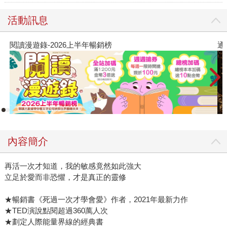
活動訊息
閱讀漫遊錄-2026上半年暢銷榜
通
內容簡介
再活一次才知道，我的敏感竟然如此強大
立足於愛而非恐懼，才是真正的靈修
★暢銷書《死過一次才學會愛》作者，2021年最新力作
★TED演說點閱超過360萬人次
★劃定人際能量界線的經典書