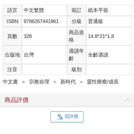
屋裡，在一種我從來不曾接觸過的儀式中，為什麼唯獨我被挑選
語言
中文繁體
裝訂
紙本平裝
出來？我本來只是打算來這裡輕鬆度假的，卻在兩名朋友的慫恿
和我本身的好奇心驅使下，參與了這場儀式。
ISBN
9786267441961
分級
普通級
薩滿坐在一大張藤椅上，高聳的椅背像張開的孔雀尾巴一般。他
商品規
頁數
328
14.8*21*1.8
示意我坐在他面前的地板上。我懷著既忐忑又期待的心情坐下。
格
他要跟我說什麼呢？
適讀年
出版地
台灣
全齡適讀
「依我看，你需要特殊的治療，就讓我來幫你吧。」他說。
齡
注音
級別
為什麼選中我？
中文書
＞
宗教命理
＞
新時代
＞
靈性療癒/成長
「你不一樣。」他彷彿看穿了我的心思，說道：「你在這世上有
特殊的目的，而我感覺得到你需要一點幫助。」
商品評價
他請我閉上眼睛，接著把雙手按在我頭上，又開始誦起咒來。接
著，他請我躺在地上，把乳香和橙香精油灑在我身上，這個儀式
又持續了二十分鐘。最後，他叫我坐起來。我覺得頭暈目眩，心
寫評價
裡惴惴不安。