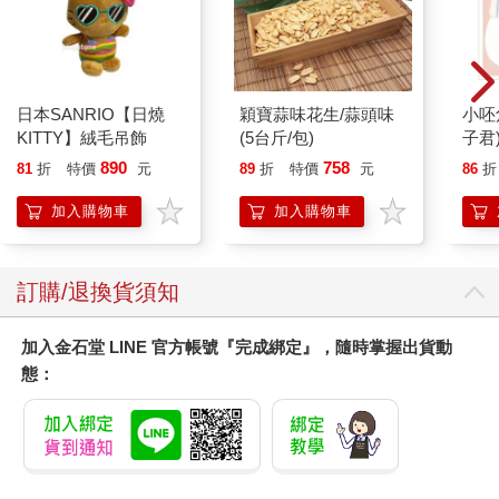
什麼端倪。
共感人不孤單
結束哥斯大黎加之旅回家後，我研究了如何保護自己、設下界線
日本SANRIO【日燒
穎寶蒜味花生/蒜頭味
小呸
的相關資料，有一個名詞一再躍入眼簾：「共感人」。這個名詞
KITTY】絨毛吊飾
(5台斤/包)
子君
我很熟悉，但從未留心。即使以前曾有人向我指出來，說我其實
890
758
81
折
特價
元
89
折
特價
元
86
折
就是一個共感人，我也對這個標籤不以為然，因為無論說中了還
是沒說中，我反正不喜歡被貼標籤。但我這下子好奇起來了，所
加入購物車
加入購物車
以，我又用最了無新意的方式研究了一下──我做了線上測驗。不
得了，滿分三十，我到二十九分!線上測驗看起來可能不太科學，
但如果你找到可靠的資源，它就能給你了解自身弱點與強項所需
訂購/退換貨須知
的語言。在本書當中，我會談得比任何大眾化的測驗 都更深入，
但你可以把唾手可得的簡單測驗當成起點。你也可以做做看我在
本章結 尾(以及我的網站)附上的「你是共感人嗎？」測驗。
加入金石堂 LINE 官方帳號『完成綁定』，隨時掌握出貨動
態：
在測驗結果的驅使之下，我做了更多研究，讀了關於共感人的書
籍與文章。讀著讀著，有生以來第一次，我真正明白為什麼我很
難忠於自我，很難堅守自己真實 的樣貌。我漸漸明白身為共感人
不是我能擺脫的狀態，所以我必須停止為此自責。我不能再以此
評價自己了，相反的，我必須學會接納它、愛它、處理它。我也