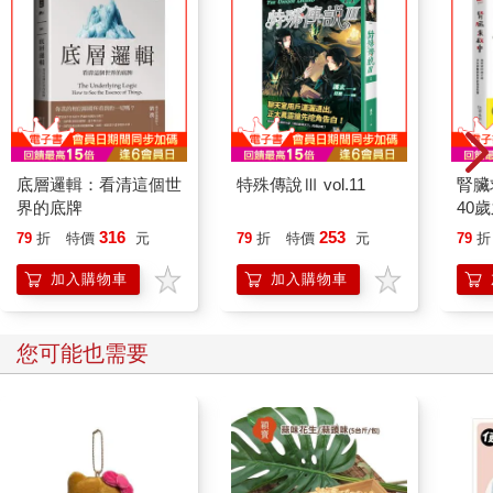
別人，讓他們看到痊癒的可能──如果他們命該受你激勵的話。」
我坐在那裡，咀嚼著薩滿所說的每一個字。從來沒人用這麼清
楚、堅定的方式跟我談過我的存在狀態。
薩滿說：「若是沒能有意識地忠於自己，你只要去幫助別人，下
場就是吸收別人的能量。我在剛剛的儀式中已經淨化了你的能
量，否則你還會像第一次一樣再生一場重病。」想到還會再病一
底層邏輯：看清這個世
特殊傳說Ⅲ vol.11
腎臟
場，我不禁睜大了眼睛。薩滿繼續說：「你要保護自己。你在這
界的底牌
40
世上有一個偉大的目的要完成，那是比你目前所知更大的目的。
就告
316
253
79
折
特價
元
79
折
特價
元
79
折
再活一 次的機會是一份禮物，一份理解的禮物和機會。不要浪費
了這份禮物。」
加入購物車
加入購物車
這番話的力量在每一個層面上都引起我的共鳴，也凸顯出一個迫
切的人生問題：如果這份禮物就像一把雙面刃，既是祝福也是詛
您可能也需要
咒呢？我要如何給自己力量並忠於自己？我要如何帶走我從瀕死
經驗中學到的東西，將它落實到人生中？我要如 何一面保護自
己，一面又保持開放的心，善待別人也善待自己？跟我一樣敏
感，有時敏感到自己承受不住的人，又是如何掌握他們的力量
呢？我個人是別無他法，不知道怎麼辦，但這位薩滿顯然看出了