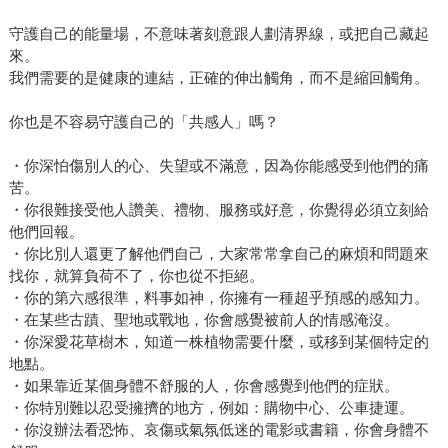
守護自己的能量場，不意味著刻意跟人劃清界線，或把自己藏起
來。
我們需要的是健康的連結，正確的伸出觸角，而不是縮回觸角。
你也是不容易守護自己的「共感人」嗎？
・你深怕傷別人的心、失望或不滿意，因為你能感受到他們的痛
苦。
・你很難接受他人讚美、禮物、服務或好意，你覺得必須立刻給
他們回報。
・你比別人還更了解他們自己，大家常常拿自己的麻煩和問題來
找你，就算負荷不了，你也從不拒絕。
・你的第六感很準，料事如神，你擁有一種超乎預感的感知力。
・在某些古蹟、聖地或戰地，你會感覺被前人的情感淹沒。
・你深愛花草樹木，知道一株植物需要什麼，或移到某個特定的
地點。
・如果靠近某個身體不舒服的人，你會感覺到他們的症狀。
・你特別難以忍受擁擠的地方，例如：購物中心、公車捷運。
・你沒辦法看恐怖、哀傷或氣氛低迷的電影或書籍，你會身體不