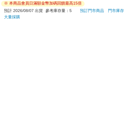
「和別人很不一樣」。對我來講，就連寫下這幾個字都很困難。
※ 本商品會員日滿額金幣加碼回饋最高15倍
若非上列種類商品，均享有到貨7天的猶豫期（含例假
因為我從瀕死經驗中深深學到的一件事，就是在超驗的層次上，
日）。
預計 2026/08/07 出貨
參考庫存量：5
預訂門市商品
門市庫存
我們都是由同一種物質構成的。褪下軀殼之後，我們都是純粹的
大量採購
辦理退換貨時，商品（組合商品恕無法接受單獨退貨）必須
本質、純粹的愛、純粹的神性、純粹的靈性。我們 都是一體相連
是您收到商品時的原始狀態（包含商品本體、配件、贈品、
的。然而，在有形的軀體之中，唯有透過擁抱個體差異，我們才
保證書、所有附隨資料文件及原廠內外包裝…等），請勿直
能時時感覺到與自己的連結。無論是擁抱自己的不同之處，還是
接使用原廠包裝寄送，或於原廠包裝上黏貼紙張或書寫文
擁抱別人和他們的不同 之處，擁抱這份差異就是尊重整體意識的
字。
多元面向。
退回商品若無法回復原狀，將請您負擔回復原狀所需費用，
嚴重時將影響您的退貨權益。
我相信這種一體相連的特性是我們的本質，但在以血肉之軀生存
於人世間時，我們忘記了這一點。誕生到這個有形世界的人各有
各的條件，像是家庭背景、文化 背景、成長背景和數不清的親身
經歷，這些條件塑造了我們的人格和心理(在接下 來的篇章裡，我
會把這個概念談得更詳細)。我相信人性本善，我們都在憑一己所
知盡最大的努力。我認為我們不會故意傷害他人或造成傷害。我
們之所以造成傷 害，只是因為無知、恐懼或為了求生存，而在這
種情況下，不管我們想的對不對， 我們自認別無選擇，只能這樣
處理。別人也有別人的處理方式，但當我們將自己的 意志或信念
強加於人時，別人就受到了限制。