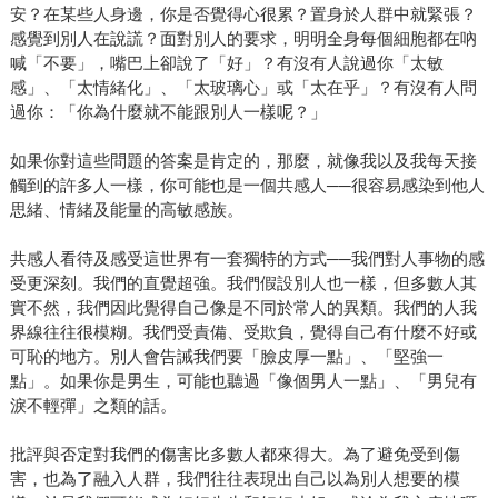
安？在某些人身邊，你是否覺得心很累？置身於人群中就緊張？
感覺到別人在說謊？面對別人的要求，明明全身每個細胞都在吶
喊「不要」，嘴巴上卻說了「好」？有沒有人說過你「太敏
感」、「太情緒化」、「太玻璃心」或「太在乎」？有沒有人問
過你：「你為什麼就不能跟別人一樣呢？」
如果你對這些問題的答案是肯定的，那麼，就像我以及我每天接
觸到的許多人一樣，你可能也是一個共感人──很容易感染到他人
思緒、情緒及能量的高敏感族。
共感人看待及感受這世界有一套獨特的方式──我們對人事物的感
受更深刻。我們的直覺超強。我們假設別人也一樣，但多數人其
實不然，我們因此覺得自己像是不同於常人的異類。我們的人我
界線往往很模糊。我們受責備、受欺負，覺得自己有什麼不好或
可恥的地方。別人會告誡我們要「臉皮厚一點」、「堅強一
點」。如果你是男生，可能也聽過「像個男人一點」、「男兒有
淚不輕彈」之類的話。
批評與否定對我們的傷害比多數人都來得大。為了避免受到傷
害，也為了融入人群，我們往往表現出自己以為別人想要的模