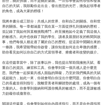
部分，關於拆牆，而不是關於築牆。一旦你學會如何珍惜和發展
自己的天賦，我鼓勵你走出去，發出慈悲的光芒，擔負起領導者
的角色，成為大家的榜樣！
我將本書分成三部分：共感人的世界、你和自己的關係、你和世
界的關係。每一章都涵蓋了我在某一方面從掙扎到接納的歷程，
並記錄了我如何與某種挑戰搏鬥，終至擁抱如今定義了我這個人
的敏感力。此外也收錄了我的學生、讀者及親朋好友的軼聞與故
事，他們每個人都走過了屬於自己的歷程。從這當中開闢出來的
一條路，我希望能帶給你啟發，讓你知道如何走出卑微的感覺，
助你看見如何以你自己的方式當領導者、療癒者和改變的媒介。
在這些篇章當中，除了故事以外，我也提出幫助我擁抱天賦、看
重自己的資訊、練習和工具。你會學到當一個共感人是什麼意
思。我們會一起探索共感人面臨的障礙，乃至於我們獨具的天賦
或超能力，如此一來，你就會明白你沒出什麼問題。你會明白自
己的長處並得到指引，脫離受害者和腳踏墊的處境，成為一個有
力量的人。你會學到接納和呵護你獨具的敏感力，而不是讓敏感
力妨礙你或傷害你。
閱讀這些篇章，你會學到如何向內尋求指引，而不是向外尋找答