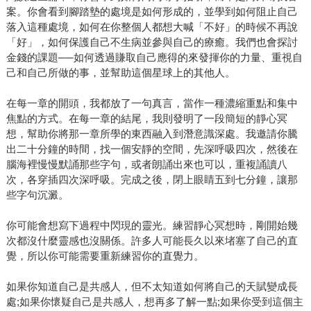
案。你會看到腳踏墊的處境是如何形成的，並學到如何阻止自己
落入這種處境，如何在你整個人都想大喊「不好」的時候不再說
「好」，如何保護自己不生病並參與自己的療癒。我們也會探討
金錢的課題──如何透過賺取自己應得的來發揮你的力量、重視自
己和自己所做的事，並幫助這個星球上的其他人。
在每一章的開頭，我都放了一句真言，當作一種濃縮重點和集中
焦點的方式。在每一章的結尾，我則發明了一段簡短的靜心冥
想，幫助你將那一章所學的東西融入到潛意識深處。我邀請你騰
出二十分鐘的時間，找一個安靜的空間，先深呼吸四次，然後在
腦海裡慢慢默誦那些字句，或者朗誦出來也可以，重複誦讀八
次，各穿插四次深呼吸。完成之後，閉上眼睛五到七分鐘，讓那
些字句沉澱。
你可能會想寫下過程中閃現的靈光。練習靜心冥想時，剛開始幾
次都沒什麼靈感也沒關係。許多人可能長久以來堵塞了自己的直
覺，所以你可能需要重新練習你的直覺力。
如果你知道自己是共感人，但不太知道如何將自己的天賦變成長
處;如果你懷疑自己是共感人，想再多了解一點;如果你受到這個主