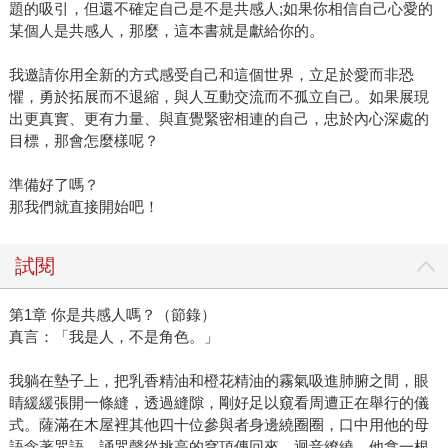
題的吸引，但還不確定自己是不是共感人;如果你相信自己心愛的
某個人是共感人，那麼，這本書就是獻給你的。
我邀請你用全新的方式感受自己和這個世界，立足於愛而非恐
懼，勇於拓展而不退縮，與人互動交流而不孤立自己。如果展現
出更真實、更有力量、與直覺緊密相連的自己，忠於內心深處的
目標，那會怎麼樣呢？
準備好了嗎？
那我們就直接開始吧！
試閱
第1章 你是共感人嗎？（節錄）
真言：「我是人，不是角色。」
我躺在墊子上，把乳香精油和橙花精油的霧氣吸進肺腑之間，眼
睛緩緩張開一條縫，透過縫隙，剛好足以窺看周遭正在舉行的儀
式。薩滿在木屋裡其他四十位參與者身邊繞圈圈，口中用他的母
語念著咒語，誦咒聲從挑高的穹頂傳回來，迴音繚繞。他拿一根