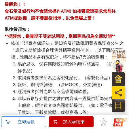
提醒您！！
明白 到為什麼我很難適應這個世界。那是因為多數人感受這個世
金石堂及銀行均不會請您操作ATM! 如接獲電話要求您前往
界的方式都跟我不一樣。
ATM提款機，請不要聽從指示，以免受騙上當！
這一層領悟讓我透過全新的眼光看待自己和別人。就在這時，我
退換貨須知：
開始體認到許多受我作品吸引的人本身也是共感人。在演講的場
**提醒您，鑑賞期不等於試用期，退回商品須為全新狀態**
合上，我開始請大家舉手，看看有多少人覺得自己是共感人，結
果通常有八成到九成的聽眾都會舉手。許多人沒聽過這個用詞或
依據「消費者保護法」第19條及行政院消費者保護處公告之
不知道那是什麼意思，所以，我會念一些特質出來，接著再問一
「通訊交易解除權合理例外情事適用準則」，以下商品購買
遍，這時又會有更多隻手舉起來。這副景象令我驚奇。我暗自下
後，除商品本身有瑕疵外，將不提供7天的猶豫期：
定決心，不僅為了自 己，也為了幫助這世上所有的共感人，我要
易於腐敗、保存期限較短或解約時即將逾期。（如：生
學習如何以共感人之姿行走在人生的道 路上，並發明一套共感人
鮮食品）
專屬的生存工具。
會
依消費者要求所為之客製化給付。（客製化商品）
報紙、期刊或雜誌。（含MOOK、外文雜誌）
在進入共感人的世界、研究共感人的特質之前，容我先說一句：
員
經消費者拆封之影音商品或電腦軟體。
你不需要像我一樣死過一次才來喚醒這些能力。在一生當中，你
非以有形媒介提供之數位內容或一經提供即為完成之線
隨時都能親近這些天賦。有些人當了一輩子的共感人卻不自知，
日
上服務，經消費者事先同意始提供。（如：電子書、電
或不知道有這個名詞可用來指稱自己。有些人可能不是徹頭徹尾
子雜誌、下載版軟體、虛擬商品…等）
的共感人，但有許多程度不一的敏感特質，顯得自己和別人很不
一樣。
已拆封之個人衛生用品。（如：內衣褲、刮鬍刀、除毛
立即結帳
加入購物車
刀…等）