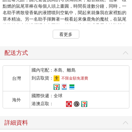
點燃的鼠尾草棒在每個人頭上畫圓，時間長達數分鐘，同時，一
名助手將散發香氣的液體噴到空氣中，聞起來就像我在家裡點的
草本精油。另一名助手揮舞著一根看起來像鹿角的魔杖，在鼠尾
草棒燒出來的濃煙裡畫出圖形。據知，這個儀式是用來清除體內
在不知不覺間帶有的多餘能量──從都會生活累積而來的能量，經
看更多
年累月下來就會導致疲勞、壓力和憂鬱。
我把眼睛閉好，沒幾分鐘就聽到薩滿帶著助手過來了。兩位助手
配送方式
邊跳舞邊打鼓，還一邊揮舞著手中的香柱。我感覺到薩滿低頭看
我。接著，一道低沉的嗓音伴著燃燒鼠尾草的濃烈氣味對我悄聲
國內宅配：本島、離島
說：「起身跟我來。」
到店取貨：
台灣
不限金額免運費
兩名助手隨侍在側，穿著一襲白衣、渾身覆蓋白色羽毛的薩滿示
意我站起來跟他走。我環視整個房間，大家都還恍恍惚惚地躺在
國際快遞：全球
他們的墊子上。
海外
港澳店取：
兩名助手以平穩的鼓聲和誦咒聲維持其他人的異態，我跟隨薩滿
來到房間前方，這裡一片昏暗，只有幾枝蠟燭閃著微弱的燭光。
詳細資料
我知道這是一場徹夜進行的活動，但我已經搞不清楚時間了。是
凌晨兩點嗎？還是三點？而且在哥斯大黎加叢林中這棟巨大的木