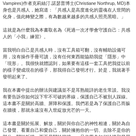
Vampires)作者克莉絲汀.諾瑟普博士(Christiane Northrup, MD)本
身也是共感人，她寫道：「共感人是高度進化的靈魂在人世間的
化身，值此轉變之際，有為數越來越多的共感人照亮黑暗。」
這就是為什麼我為本書取名為《死過一次才學會守護自己：共感
人的「小我」練習》。
當我明白自己是共感人時，沒有工具箱可翻，沒有輔助設備可
用，沒有操作手冊可讀，沒有任何東西能協助我從「隱形」中
「現形」。我很快就體認到，如果要有這樣一套工具把我從以前
的樣子變成現在的樣子，那我得自己發明才行。於是，我就著手
發明起來了。
我在本書中提出的辦法與建議並不是耳熟能詳的老生常談。我沒
有要告訴你如何設下牢不可破的界線，保護自己不被別人踩線。
這本書不是關於高牆、屏障和保護。我們若是為了保護自己而躲
在牆後，那就永遠沒有入世綻放光芒的一天。
這本書是關於拓展、解放，關於與你自己的神性相連，關於為自
己發聲、看重自己和愛自己，關於擁抱你的一切、去除不是你的