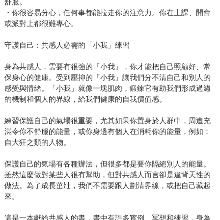
舒服。
・你很容易分心，任何事都能拉走你的注意力。你在上課、開會
或派對上都很難專心。
守護自己：共感人必需的「小我」練習
身為共感人，需要有很強的「小我」，你才能把自己照顧好、常
保身心的健康。受到壓抑的「小我」讓我們分不清自己和別人的
感受與情緒。「小我」就像一塊肌肉，鍛鍊它有助我們形成過濾
的機制和個人的界線，給我們健康的自我價值感。
練習保護自己的氣場很重要，尤其如果你置身於人群中，周遭充
滿令你不舒服的能量，或你身邊有個人在消耗你的能量，例如：
自大狂之類的人物。
保護自己的氣場有各種辦法，但很多都是要你隔絕別人的能量。
雖然這麼做對某些人很有幫助，但對共感人而言卻是違背天性的
做法。為了成長茁壯，我們不需要跟人劃清界線，或把自己藏起
來。
這是一本獻給共感人的書，書中有許多實例、冥想和練習，身為