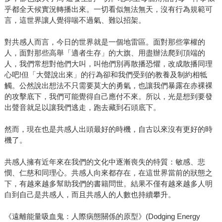
乎都全天候實況轉播出來。一切看似無法無天，沒有行為規範可
言，這世界讓人覺得喘不過氣、難以招架。
對共感人而言，今日的世界就是一個地雷區。面對那些掌權的
人，面對那些高舉「適者生存」的大旗、用盡辦法爬到頂端的
人，我們常想對他們大叫，叫他們別再散播恐懼，改成散播同理
心吧!但「大聲說出來」的行為卻和我們受到的教養及制約相牴
觸。公然說出想法不只需要莫大的勇氣，也讓我們暴露在赤裸裸
的攻擊底下，我們可能覺得自己應付不來。所以，光是想到要發
出聲音就足以讓我們逃走，跑去藏到石頭底下。
然而，現在也是共感人出頭最好的時機，自古以來沒有更好的時
機了。
共感人擁有近年來在我們的文化中逐漸喪失的特質：敏感、悲
憫、仁慈和同理心。共感人向來都存在，在這世界當前的狀態之
下，有越來越多幫助我們的書籍問世。結果不僅有越來越多人明
白到自己是共感人，而且共感人的人數也持續攀升。
《遠離能量吸血鬼：人際病態關係的原型》(Dodging Energy