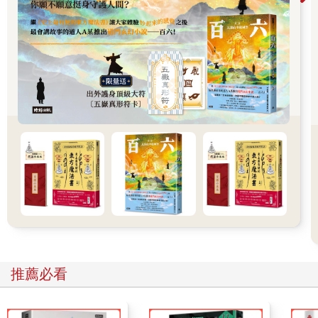
好」的時候說「好」、收起自己的鋒芒好獲得認同或避免讓人失
望。我也超級敏感，敏感到我往往對別人的情緒或病痛感同身
受。事實上，有時我對別人的感受甚至比對自己的感受更敏感。
我總把自己排在最後順位，甚至到了為自己的存在感到抱歉的地
步！
我無處可躲，也沒有理由要躲，但受到萬眾矚目比我所想複雜得
多。成千上萬的讀者想從我這裡得到有關療癒的資訊。他們渴望
智慧、安慰和交流。我很想幫助
每一個跟我接觸的人，但那是不可能的，因為總共只有一個我。
而光是這一點──我有可能顧不了某個人，或我有可能在某一方面
讓任何一個人失望──就讓我的心更痛。
「你得到再活一次的機會和痊癒的禮物。」薩滿在那棟木屋裡直
視著我說：「瀕死經驗接通了你和周遭的能量，這些能量醫治了
你。這是一份大禮，但也是一份挑戰與責任，因為你對強大的療
推薦必看
癒能量和有害身心健康的能量都很敏感。吸收每個人的能量不是
你的工作。犧牲自己拯救別人或說服不信邪的人不是你的工作。
你唯一要做的就是給自己力量，忠於自己的心，讓你的存在激勵