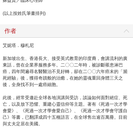
蘇益賢／臨床心理師
(以上按姓氏筆畫排列)
作者
艾妮塔．穆札尼
新加坡出生、香港長大、接受英式教育的印度裔，會講流利的廣
東話，曾在企業界服務多年。二〇〇二年時，被診斷罹患淋巴
癌，四年間遍尋名醫醫治不見好轉，卻在二〇〇六年癌末的「瀕
死經驗」後，獲得奇蹟般的治癒，在她的靈魂重回身體三天之
後，全身找不到一處癌細胞。
此後，經常受邀赴全球各地演講與受訪，談論如何面對絕症、死
亡，以及放下恐懼、重建心靈信仰等主題。著有《死過一次才學
會愛》、《死過一次才學會愛自己》、《死過一次才學會守護自
己》等書，已翻譯成四十五種語言，在全球售出逾百萬冊。目前
與丈夫定居在美國。