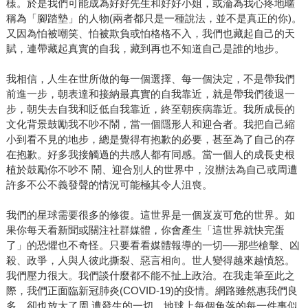
樣。於是我們可能成為好好先生和好好小姐，或淪為我心疼地暱
稱為「腳踏墊」的人物(兩者都只是一種說法，並不是真正的你)。
又因為怕被嘲笑、怕被欺負或怕格格不入，我們也藏起自己的天
賦，連帶藏起真實的自我，藏到再也不知道自己是誰的地步。
我相信，人生在世所做的每一個選擇、每一個決定，不是帶我們
前進一步，朝表達和接納最真實的自我靠近，就是帶我們後退一
步，朝失去自我和貶低自我靠近，終至朝疾病靠近。我所成長的
文化背景鼓勵我不吵不鬧，當一個隱形人和迎合者。我把自己縮
小到看不見的地步，總是覺得有抱歉的必要，甚至為了自己的存
在抱歉。好多我接觸過的共感人都有同感。當一個人的成長史根
植於鼓勵你不吵不 鬧、迎合別人的世界中，沒辦法為自己或周遭
許多不公不義發聲的情況可能極其令人沮喪。
我們的星球需要很多的修復。這世界是一個岌岌可危的世界。如
果你每天看新聞或關注社群媒體，你會產生「這世界就快完蛋
了」的恐懼也不奇怪。只要看看媒體報導的一切──那些槍擊、凶
殺、政爭，人與人彼此撕裂、惡言相向。世人變得越來越憤怒。
我們壓力很大。我們談什麼都不能不扯上政治。在我走筆至此之
際，我們正面臨新冠肺炎(COVID-19)的疫情。網路雖然惠我們良
多，卻也放大了周 遭發生的一切。地球上每個角落的每一件事似