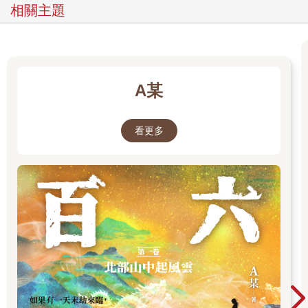
最後，他又說了一次：「你在這世上有特殊的目的，但你還沒把
相關主題
自己的能力施展到極致。你一直在吸收很多不屬於你的能量。告
訴我，在你的人生中，是否發生過不尋常的事情？你不一樣。你
的能量跟別人不一樣。你有天賦，但你埋葬了自己的天賦。」
事實上，我的人生中確實發生過一件頗為稀奇的事情。我告訴薩
A某
滿，幾年前我是如何差點死於癌症，瀕死經驗又是如何拯救了我
的人生。我向他說明我在死過一次之後是如何談論和寫下那次經
驗。已故的偉大醫生偉恩.戴爾發現了我的人生故事，鼓勵我寫下
看更多
第一本書《死過一次才學會愛》(Dying to Be Me)，這本書讓我在
二○一一年登上國際舞台。在內心深處，我知道這就是我的使命，
我注定要和全世界分享我學到的東西。包裹在愛自己的訊息裡，
我覺得非把勇於求真、說出真心 話、抬頭挺胸做自己的重要性傳
遞給世人不可。畢竟，我們都是神性的化身。
但在第一本書出版之後，我突然廣受全世界矚目，人生變得超乎
我一直以來的想像。雖然感覺一切都對了、我就該活出這樣的人
生，但這也是一種我不知如何應付的人生。
你知道，在以往，在那次的瀕死經驗之前，我是個隱形人。為了
討好別人，我扭曲自己的情緒、否認自己的需求、在我想說「不