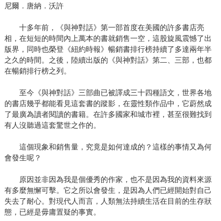
尼爾．唐納．沃許
十多年前，《與神對話》第一部首度在美國的許多書店亮
相，在短短的時間內上萬本的書就銷售一空，這股旋風震憾了出
版界，同時也榮登《紐約時報》暢銷書排行榜持續了多達兩年半
之久的時間。之後，陸續出版的《與神對話》第二、三部，也都
在暢銷排行榜之列。
至今《與神對話》三部曲已被譯成三十四種語文，世界各地
的書店幾乎都能看見這套書的蹤影，在靈性類作品中，它蔚然成
了最廣為讀者閱讀的書籍。在許多國家和城市裡，甚至很難找到
有人沒聽過這套驚世之作的。
這個現象和銷售量，究竟是如何達成的？這樣的事情又為何
會發生呢？
原因並非因為我是個優秀的作家，也不是因為我的資料來源
有多麼無懈可擊。它之所以會發生，是因為人們已經開始對自己
失去了耐心。對現代人而言，人類無法持續生活在目前的生存狀
態，已經是毋庸置疑的事實。