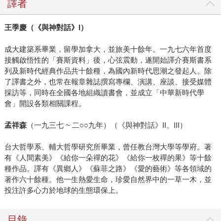
譯者
王季慶（《與神對話》I）
成大建築系畢業，留學加拿大，並旅美十餘年。一九七六年首度
接觸啟悟性的「賽斯資料」後，心弦震動，遂開始譯介賽斯書系
列及新時代經典作品共十餘種，為國內新時代思潮之發起人。除
了譯書之外，也常在報章雜誌撰寫專欄、演講、座談、接受媒體
採訪等，同時在全國各地組織讀書會，並成立「中華新時代學
會」開設各類相關課程。
孟祥森
（一九三七 ~ 二○○九年）（《與神對話》II、III）
台大哲學系、輔大哲學研究所畢業，曾任教台灣大學等學府。著
有《人間素美》《給你一朵禪的花》《給你一枚禪的果》等十餘
種作品。譯有《異鄉人》《蘇菲之路》《愛的藝術》等各領域的
著作六十餘種。他一生熱愛生命，珍愛自然界中的一草一木，並
投注許多心力於地球的生態環保上。
目錄