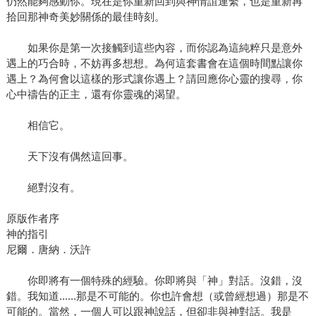
仍然能夠感動你。現在是你重新回到與神情誼連繫，也是重新再
拾回那神奇美妙關係的最佳時刻。
如果你是第一次接觸到這些內容，而你認為這純粹只是意外
遇上的巧合時，不妨再多想想。為何這套書會在這個時間點讓你
遇上？為何會以這樣的形式讓你遇上？請回應你心靈的搜尋，你
心中禱告的正主，還有你靈魂的渴望。
相信它。
天下沒有偶然這回事。
絕對沒有。
原版作者序
神的指引
尼爾．唐納．沃許
你即將有一個特殊的經驗。你即將與「神」對話。沒錯，沒
錯。我知道......那是不可能的。你也許會想（或曾經想過）那是不
可能的。當然，一個人可以跟神說話，但卻非與神對話。我是