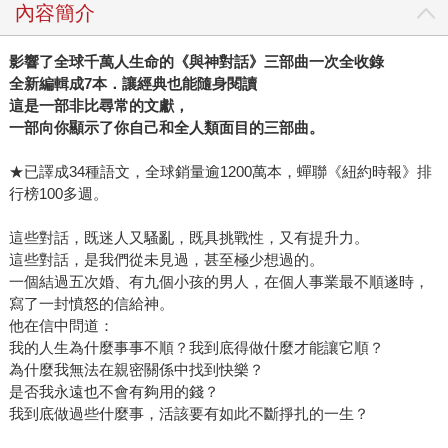
內容簡介
影響了全球千萬人生命的《與神對話》三部曲一次全收錄
全新編輯成7本．讓經典也能隨身閱讀
這是一部非比尋常的文獻，
一部向你顯示了你自己和全人類面目的三部曲。
★已譯成34種語文，全球銷量逾1200萬本，蟬聯《紐約時報》排
行榜100多週。
這些對話，既迷人又騷亂，既具挑戰性，又有提升力。
這些對話，是我們從未見過，甚至極少想過的。
一個結過五次婚、有九個小孩的男人，在個人事業最不順遂時，
寫了一封憤怒的信給神。
他在信中問道：
我的人生為什麼事事不順？我到底得做什麼才能讓它順？
為什麼我無法在親密關係中找到快樂？
是否我永遠也不會有夠用的錢？
我到底做過些什麼事，活該要有如此不斷掙扎的一生？