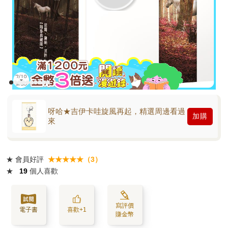
呀哈★吉伊卡哇旋風再起，精選周邊看過
加購
來
★
會員好評
★★★★★（3）
★
19
個人喜歡
寫評價
電子書
喜歡+1
賺金幣