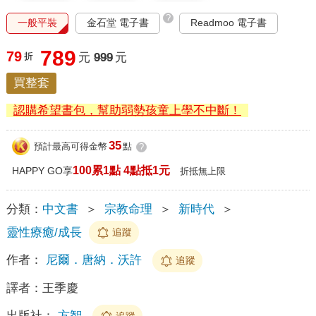
?
一般平裝
金石堂 電子書
Readmoo 電子書
789
79
折
元
999
元
買整套
認購希望書包，幫助弱勢孩童上學不中斷！
35
預計最高可得金幣
點
?
100累1點 4點抵1元
HAPPY GO享
折抵無上限
分類：
中文書
＞
宗教命理
＞
新時代
＞
靈性療癒/成長
追蹤
作者：
尼爾．唐納．沃許
追蹤
譯者：
王季慶
出版社：
方智
追蹤