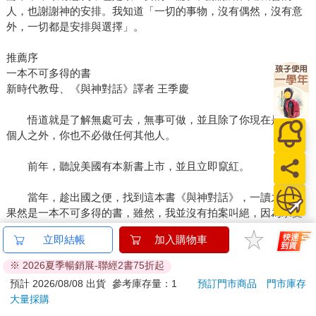
人，也謝謝神的安排。我知道「一切的事物，沒有偶然，沒有意
外，一切都是安排與選擇」。
推薦序
一本不可多得的書
新時代教母、《與神對話》譯者 王季慶
悟道就是了解無處可去，無事可做，並且除了你現在是的那
個人之外，你也不必做任何其他人。
前年，聽說美國有本新書上市，並且立即竄紅。
當年，趁出國之便，找到這本書《與神對話》，一讀之下，
果然是一本不可多得的書，雖然，我並沒有拍案叫絕，因為承受
過「賽斯震撼」之後，我選書的眼光更高，也更不容易輕易推崇
立即結帳
加入購物車
某家理論。
※ 2026夏季暢銷展-聯經2書75折起
且說，就這本書所言是來自「神」的話語，我便不願、也無
預計 2026/08/08 出貨
參考庫存量：1
預訂門市商品
門市庫存
法下斷語說是或非。因為，就如書中也說過，我們每個人皆為神
大量採購
所造，皆為神的一部分，並且也是「共同創造者」，神本身應無