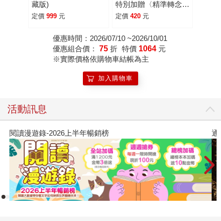
藏版)
特別加贈〈精準轉念‧
覺察日記本〉】：AI時
定價
999
元
定價
420
元
代財富新哲學，不會理
財的人也能財務自由
優惠時間：2026/07/10 ~2026/10/01
優惠組合價：
75
折
特價
1064
元
※實際價格依購物車結帳為主
加入購物車
活動訊息
榜
通靈藥師的處方箋