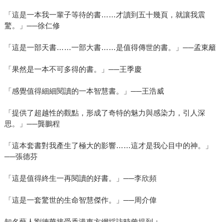
「這是一本我一輩子等待的書……才讀到五十幾頁，就讓我震
驚。」──徐仁修
「這是一部天書……一部大書……是值得傳世的書。」──孟東籬
「果然是一本不可多得的書。」──王季慶
「感覺值得細細閱讀的一本智慧書。」──王浩威
「提供了超越性的觀點，形成了奇特的魅力與感染力，引人深
思。」──龔鵬程
「這本套書對我產生了極大的影響……這才是我心目中的神。」
──張德芬
「這是值得終生一再閱讀的好書。」──李欣頻
「這是一套驚世的生命智慧傑作。」──周介偉
知名藝人劉德華接受香港東方網採訪時曾提到：