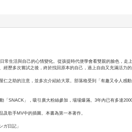
人的日常生活與自己的心情變化。從孩提時代便學會看雙親的臉色，走
、經歷多次嘗試之後，終於找回原本的自己，過上自由又充滿活力的
屋仁之助的注意，並多次介紹給大眾。部落格受到「有趣又令人感動
動「SNACK」，吸引廣大粉絲參加，場場爆滿。3年內已有多達20
品及歌手MV中的插圖。本書為第一本著作。
マンガ日記」