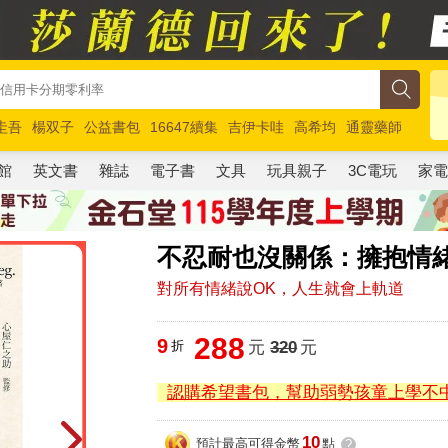
圭吾
楊双子
公益書包
16647續集
吉伊卡哇
高希均
通靈藥師
路邊攤新作
馬斯克
玩具總動員5
超慢跑
館
英文書
雜誌
電子書
文具
玩具親子
3C電玩
家
不忍耐也沒關係：擁抱情
對所有情緒說OK，人生就會上軌道
288
9
折
元
320
元
認購希望書包，幫助弱勢孩童上學不
10
預計最高可得金幣
點
?