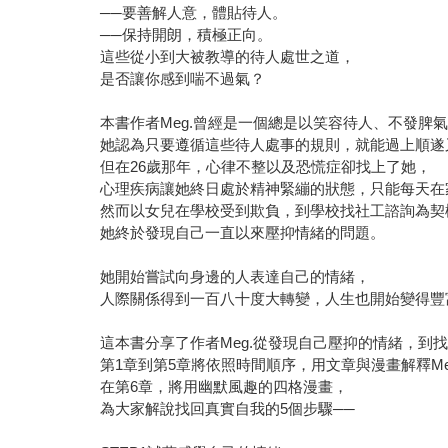
──要善解人意，體貼待人。
──保持開朗，積極正向。
這些從小到大被教導的待人處世之道，
是否讓你感到喘不過氣？
本書作者Meg.曾經是一個總是以笑容待人、不發脾
她認為只要遵循這些待人處事的規則，就能過上順遂
但在26歲那年，心律不整以及恐慌症卻找上了她，
心理疾病讓她終日處於精神緊繃的狀態，只能每天在
然而以女兒在學校受到欺負，到學校找社工諮詢為契
她終於發現自己一直以來壓抑情緒的問題。
她開始嘗試向身邊的人表達自己的情緒，
人際關係得到一百八十度大轉變，人生也開始變得豐
這本書分享了作者Meg.從發現自己壓抑的情緒，到
第1章到第5章將依照時間順序，用文章與漫畫解釋Me
在第6章，將用幽默風趣的四格漫畫，
為大家解說找回真實自我的5個步驟──