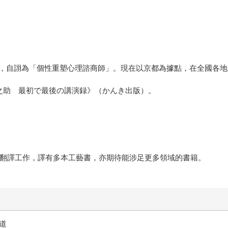
，自詡為「個性重塑心理諮商師」。現在以京都為據點，在全國各地
仁之助 最初で最後の講演録》（かんき出版）。
文翻譯工作，譯有多本工藝書，亦期待能涉足更多領域的書籍。
軌道