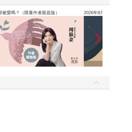
，我還值得被愛嗎？（限量作者親簽版）
2026年8月金