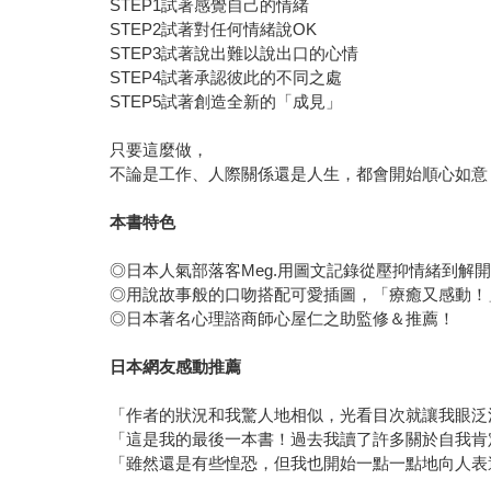
STEP1試著感覺自己的情緒
STEP2試著對任何情緒說OK
STEP3試著說出難以說出口的心情
STEP4試著承認彼此的不同之處
STEP5試著創造全新的「成見」
只要這麼做，
不論是工作、人際關係還是人生，都會開始順心如意
本書特色
◎日本人氣部落客Meg.用圖文記錄從壓抑情緒到解
◎用說故事般的口吻搭配可愛插圖，「療癒又感動！
◎日本著名心理諮商師心屋仁之助監修＆推薦！
日本網友感動推薦
「作者的狀況和我驚人地相似，光看目次就讓我眼泛
「這是我的最後一本書！過去我讀了許多關於自我肯
「雖然還是有些惶恐，但我也開始一點一點地向人表