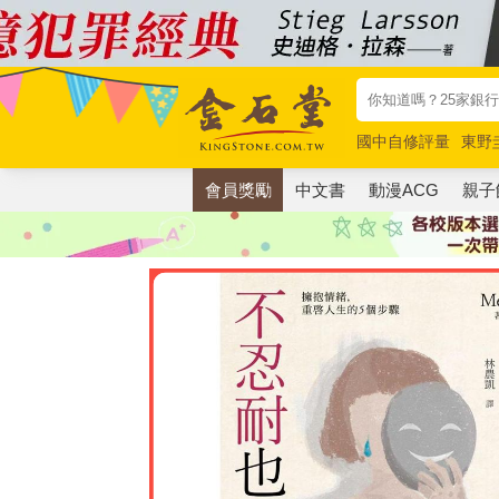
國中自修評量
東野
唯紅花綻放
奧德賽
會員獎勵
中文書
動漫ACG
親子