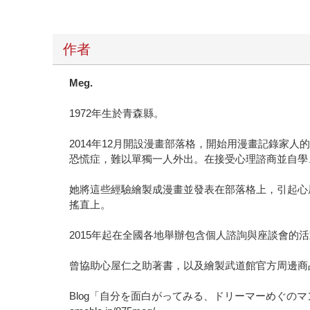
作者
Meg.
1972年生於青森縣。
2014年12月開設漫畫部落格，開始用漫畫記錄家
恐慌症，難以單獨一人外出。在接受心理諮商並自學
她將這些經驗繪製成漫畫並發表在部落格上，引起心
搖直上。
2015年起在全國各地舉辦包含個人諮詢與座談會的活
曾協助心屋仁之助著書，以及繪製武道館官方周邊商
Blog「自分を面白がってみる、ドリーマーめぐの