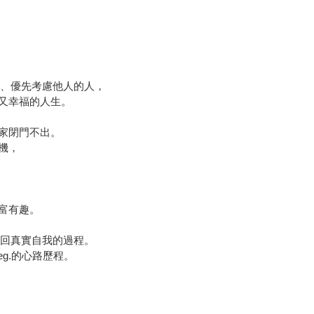
氣、優先考慮他人的人，
又幸福的人生。
家閉門不出。
機，
富有趣。
找回真實自我的過程。
g.的心路歷程。