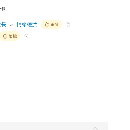
上限
成長
＞
情緒/壓力
追蹤
?
追蹤
?