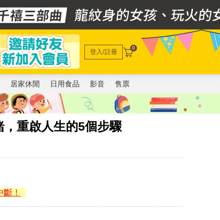
0
登入/註冊
電
居家休閒
日用食品
影音
售票
緒，重啟人生的5個步驟
中斷！