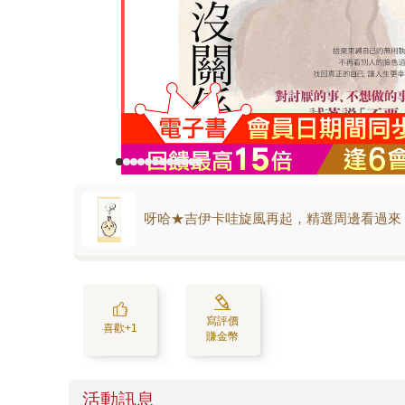
呀哈★吉伊卡哇旋風再起，精選周邊看過來
寫評價
喜歡+1
賺金幣
活動訊息