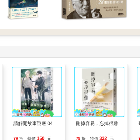
請解開故事謎底 04
刪掉容易，忘掉很難
150
332
79
折
特價
元
79
折
特價
元