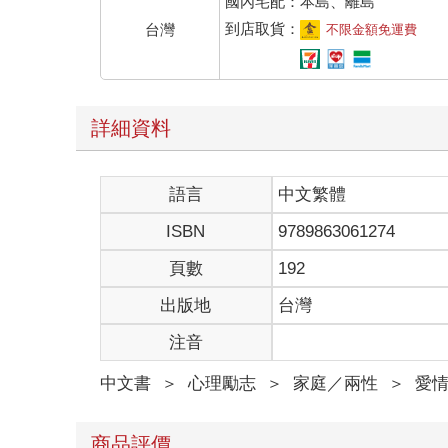
國內宅配：本島、離島
到店取貨：
台灣
不限金額免運費
詳細資料
語言
中文繁體
ISBN
9789863061274
頁數
192
出版地
台灣
注音
中文書
＞
心理勵志
＞
家庭／兩性
＞
愛
商品評價