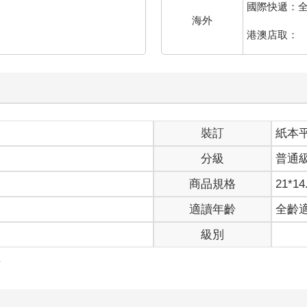
國際快遞：
海外
港澳店取：
裝訂
紙本
分級
普通
商品規格
21*14
適讀年齡
全齡
級別
情