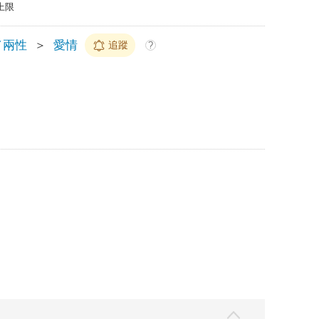
上限
／兩性
＞
愛情
追蹤
?