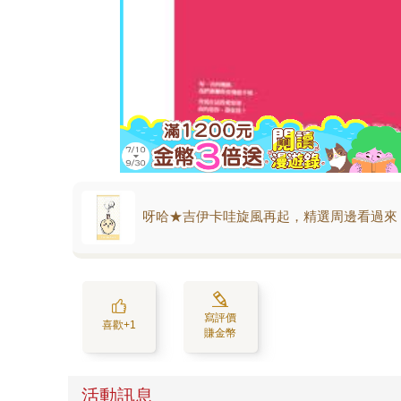
呀哈★吉伊卡哇旋風再起，精選周邊看過來
寫評價
喜歡+1
賺金幣
活動訊息