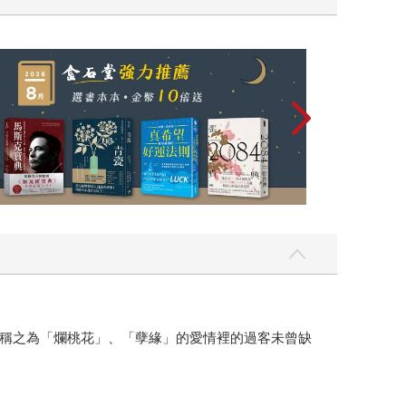
國（暢銷全球逾1500萬冊《鴻》最新系列作）
稱之為「爛桃花」、「孽緣」的愛情裡的過客未曾缺