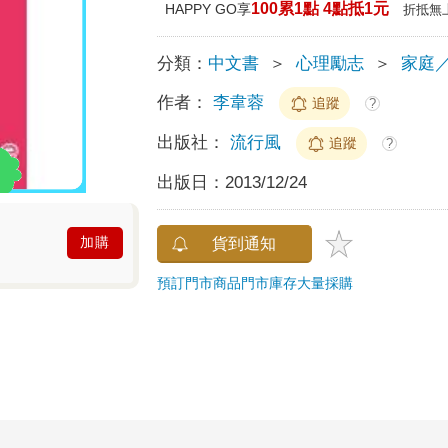
100累1點 4點抵1元
HAPPY GO享
折抵無
分類：
中文書
＞
心理勵志
＞
家庭
作者：
李韋蓉
追蹤
?
出版社：
流行風
追蹤
?
出版日：
2013/12/24
加購
貨到通知
預訂門市商品
門市庫存
大量採購