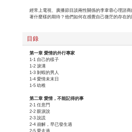
經常上電視、廣播節目談兩性關係的李韋蓉心理諮商
著什麼樣的期待？他們如何在感覺自己微茫的存在的
目錄
第一章 愛情的外行專家
1-1 自己的樣子
1-2 淚溝
1-3 剝蝦的男人
1-4 愛情未末日
1-5 幼稚
第二章 愛情，不能記得的事
2-1 任意門
2-2 眼淚說
2-3 說謊
2-4 崩解，早已發生過
2-5 愛走過