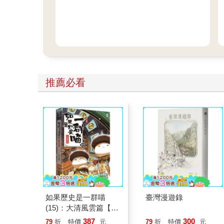
推薦必看
如果歷史是一群喵
臺灣漫遊錄
(15)：大清風雲篇【萌
貓漫畫學歷史】
387
300
79
折
特價
元
79
折
特價
元