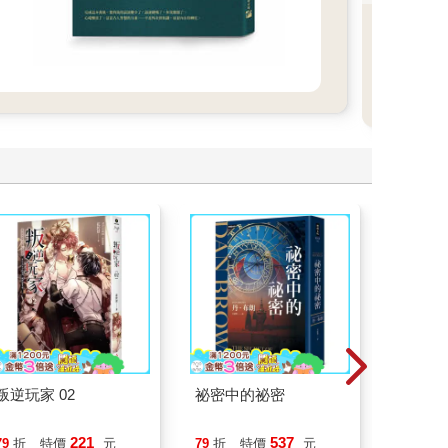
叛逆玩家 02
祕密中的祕密
叛逆玩家
221
537
79
折
特價
元
79
折
特價
元
79
折