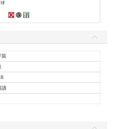
全球
平裝
級
.8
適讀