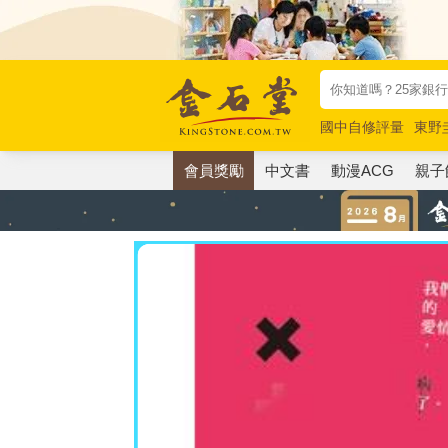
國中自修評量
東野
唯紅花綻放
奧德賽
會員獎勵
中文書
動漫ACG
親子