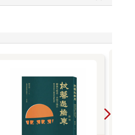
【
今天
自己