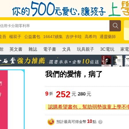
圭吾
楊双子
公益書包
16647續集
吉伊卡哇
高希均
通靈藥師
路邊攤新作
馬斯克
玩具總動員5
超慢跑
館
英文書
雜誌
電子書
文具
玩具親子
3C電玩
家
我們的愛情，病了
252
9
折
元
280
元
認購希望書包，幫助弱勢孩童上學不
10
預計最高可得金幣
點
?