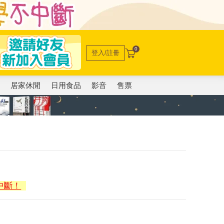
0
登入/註冊
電
居家休閒
日用食品
影音
售票
中斷！