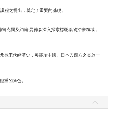
展議程之提出，奠定了重要的基礎。
德魯克爾及約翰‧曼德森深入探索標靶藥物治療領域，
尤長宋代經濟史，每能冶中國、日本與西方之長於一
輕重的角色。