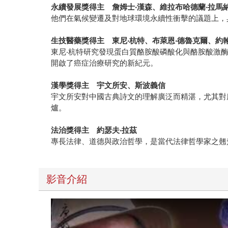
永續發展獎得主 詹姆士
‧
漢森、維拉布哈德蘭
‧
拉馬
他們在氣候變遷及對地球環境永續性衝擊的議題上，
生技醫藥獎得主 東尼
‧
杭特、布萊恩
‧
德魯克爾、約
東尼‧杭特研究發現蛋白質酪胺酸磷酸化與酪胺酸激
開啟了癌症治療研究的新紀元。
漢學獎得主 宇文所安、斯波義信
宇文所安對中國古典詩文的理解廣泛而精湛，尤其對
爐。
法治獎得主 約瑟夫
‧
拉茲
專長法律、道德與政治哲學，是當代法律哲學家之翹
影音介紹