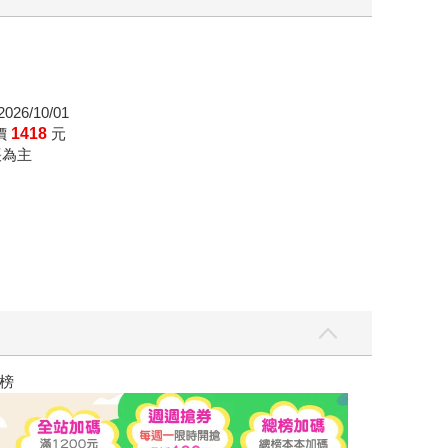
26/10/01
價
1418
元
帳為主
讀懂全球首富極