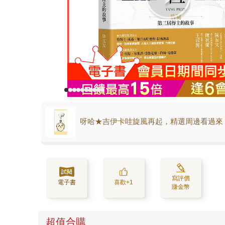
呀哈★吉伊卡哇旋風再起，精選周邊看過來
寫評價
電子書
喜歡+1
賺金幣
超值合購