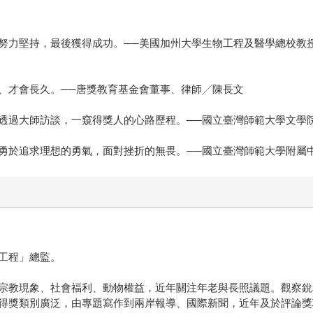
努力堅持，最後獲得成功。──美國加州大學生物工程及醫學總校教
、才會長久。──唐獎教育基金會董事、律師╱陳長文
透過大師訪談，一窺得獎人的心路歷程。──國立臺灣師範大學文學
勇於追求理想的勇氣，面對挫折的無畏。──國立臺灣師範大學附屬
工程」總監。
宗教現象、社會福利、動物權益，近年關注年老與長照議題。觀察銳
得獎類別廣泛，由專題寫作到兩岸報導、國際新聞，近年及於評論獎