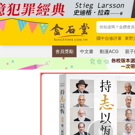
國中自修評量
東野
唯紅花綻放
奧德賽
會員獎勵
中文書
動漫ACG
親子