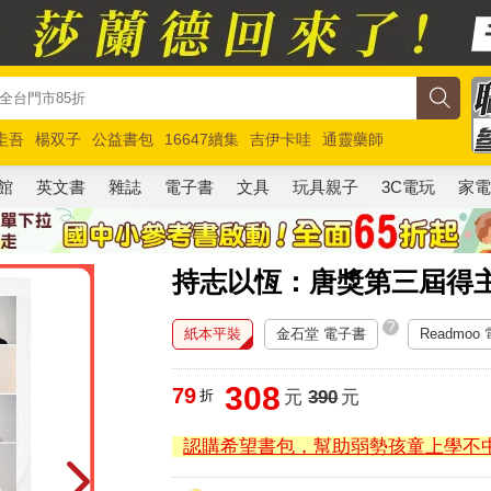
圭吾
楊双子
公益書包
16647續集
吉伊卡哇
通靈藥師
路邊攤新作
馬斯克
玩具總動員5
超慢跑
館
英文書
雜誌
電子書
文具
玩具親子
3C電玩
家
持志以恆：唐獎第三屆得
?
紙本平裝
金石堂 電子書
Readmoo
308
79
折
元
390
元
認購希望書包，幫助弱勢孩童上學不