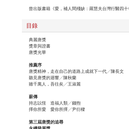
曾出版書籍《愛，補人間殘缺：羅慧夫台灣行醫四十
目錄
典麗唐獎
獎章與證書
唐獎光華
推薦序
唐獎精神，走在自己的道路上成就下一代╱陳長文
聽見唐獎的迴響╱陳秋蘭
雖千萬人，吾往矣╱王淑麗
薪傳
持志以恆 造福人類╱錢煦
擇你所愛 愛你所擇╱尹衍樑
第三屆唐獎的追尋
永續發展獎