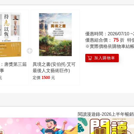
優惠時間：2026/07/10 ~20
優惠組合價：
75
折
特
※實際價格依購物車結
加入購物車
：唐獎第三屆
異境之書(安伯托‧艾可
事
最後人文藝術巨作)
元
定價
1500
元
閱讀漫遊錄-2026上半年暢銷榜