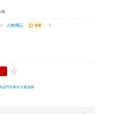
上限
＞
人物傳記
追蹤
?
商品
門市庫存
大量採購