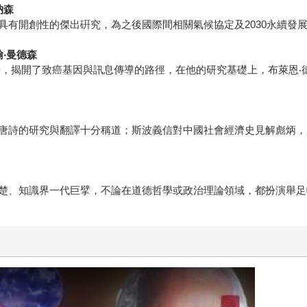
納森
具有開創性的傑出硏究，為之後國際間相關氣候協定及2030永續發
翰
‧
曼德森
酶，揭開了致癌基因與訊息傳導的路徑，在他的研究基礎上，布萊恩‧
唐詩的研究與翻譯十分稱道；斯波義信對中國社會經濟史見解彪炳，
楚、知識界一代巨擘，不論在道德哲學或政治理論領域，都扮演舉足