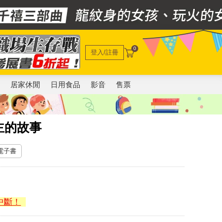
0
登入/註冊
電
居家休閒
日用食品
影音
售票
主的故事
 電子書
中斷！