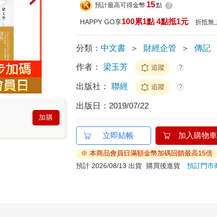
15
預計最高可得金幣
點
?
100累1點 4點抵1元
HAPPY GO享
折抵無
分類：
中文書
＞
財經企管
＞
傳記
作者：
梁玉芳
追蹤
?
出版社：
聯經
追蹤
?
出版日：
2019/07/22
加購
立即結帳
加入購物車
※ 本商品會員日滿額金幣加碼回饋最高15倍
預計 2026/08/13 出貨
購買後進貨
預訂門市