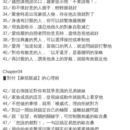
32／越想讓他說出口，越要提示他「不要說喔！」
33／和不懷好意的人握手，輕輕握就好
34／聚會時若出現麻煩人物，待在他左側就對了
35／身邊有討厭的人，你可以頻繁換腿翹腳
36／用負面暗示，讓忍他很久的對象自取滅亡
37／愛炫耀的自戀者問你意見時，盡情忽視他就好
38／對沒興趣的男人，可以選擇操控或牽制他
39／愛用「知道知道」當藉口的男人，就追問細節打擊他
40／對你有敵意的人，「以牙還牙」是最聰明的策略
41／再討厭的人，讚美他身上的穿戴，就能有效親近他
Chapter04
▋對付【麻煩親戚】的心理術
42／從右側接近對你有競爭意識的兄弟姊妹
43／家族成員的謊言，從視線或動作就能馬上看穿他
44／不想做的事情，就用「權威式」理由拒絕對方
45／對話一開始就錨定自己的極限，遠離姑嫂問題
46／跟「欲望」有關的關鍵字，可控制難相處的歐吉桑
47／「您說的都對！」一句話搞定易怒的歐吉桑
48／用你的坐姿擊退話匣子關不起來的婆婆媽媽們