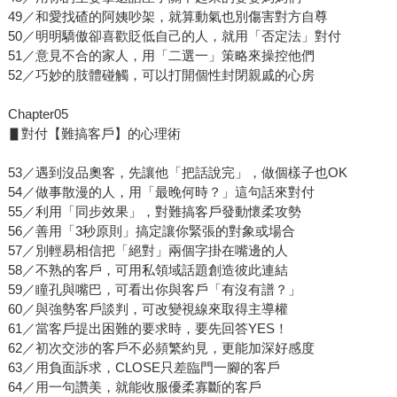
49／和愛找碴的阿姨吵架，就算動氣也別傷害對方自尊
50／明明驕傲卻喜歡貶低自己的人，就用「否定法」對付
51／意見不合的家人，用「二選一」策略來操控他們
52／巧妙的肢體碰觸，可以打開個性封閉親戚的心房
Chapter05
▋對付【難搞客戶】的心理術
53／遇到沒品奧客，先讓他「把話說完」，做個樣子也OK
54／做事散漫的人，用「最晚何時？」這句話來對付
55／利用「同步效果」，對難搞客戶發動懷柔攻勢
56／善用「3秒原則」搞定讓你緊張的對象或場合
57／別輕易相信把「絕對」兩個字掛在嘴邊的人
58／不熟的客戶，可用私領域話題創造彼此連結
59／瞳孔與嘴巴，可看出你與客戶「有沒有譜？」
60／與強勢客戶談判，可改變視線來取得主導權
61／當客戶提出困難的要求時，要先回答YES！
62／初次交涉的客戶不必頻繁約見，更能加深好感度
63／用負面訴求，CLOSE只差臨門一腳的客戶
64／用一句讚美，就能收服優柔寡斷的客戶