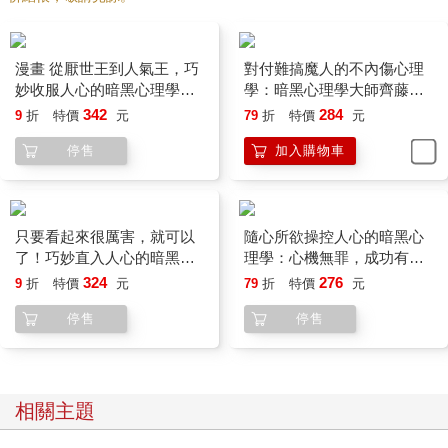
漫畫 從厭世王到人氣王，巧
對付難搞魔人的不內傷心理
妙收服人心的暗黑心理學
學：暗黑心理學大師齊藤勇
【二版】
親授 64個讓人生瞬間舒爽的
342
284
9
折
特價
元
79
折
特價
元
心理溝通技巧
停售
加入購物車
隨心所欲操控人心的暗黑心
理學：心機無罪，成功有
理！以心理學作為武器，輕
鬆收服任何人（漫畫）
只要看起來很厲害，就可以
了！巧妙直入人心的暗黑心