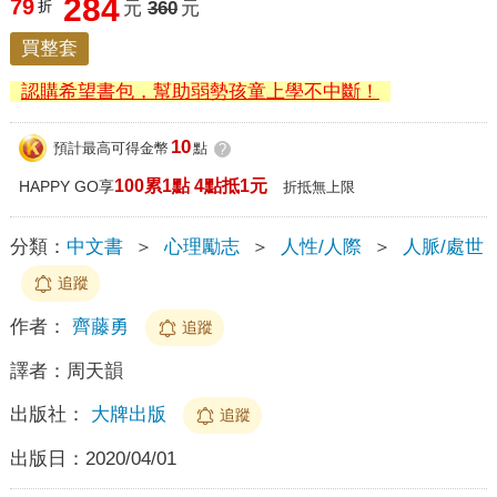
284
79
折
元
360
元
買整套
認購希望書包，幫助弱勢孩童上學不中斷！
10
預計最高可得金幣
點
?
100累1點 4點抵1元
HAPPY GO享
折抵無上限
分類：
中文書
＞
心理勵志
＞
人性/人際
＞
人脈/處世
追蹤
作者：
齊藤勇
追蹤
譯者：
周天韻
出版社：
大牌出版
追蹤
出版日：
2020/04/01