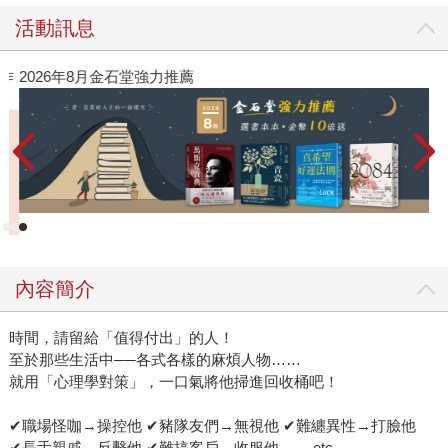
活動訊息
作
2026年8月金石堂強力推薦
內容簡介
時間，請留給「值得付出」的人！
至於那些生活中──各式各樣的麻煩人物……
就用「心理學對策」，一口氣將他掃進回收桶吧！
✔職場怪咖→操控他 ✔豬隊友們→無視他 ✔難纏異性→打臉他
✔長舌親戚→反擊他 ✔難搞客戶→收服他 ……etc.