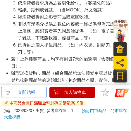
退換貨須知：
**提醒您，鑑賞期不等於試用期，退回商品須為全新狀態**
依據「消費者保護法」第19條及行政院消費者保護處公告之
「通訊交易解除權合理例外情事適用準則」，以下商品購買
後，除商品本身有瑕疵外，將不提供7天的猶豫期：
易於腐敗、保存期限較短或解約時即將逾期。（如：生
會
鮮食品）
依消費者要求所為之客製化給付。（客製化商品）
員
報紙、期刊或雜誌。（含MOOK、外文雜誌）
經消費者拆封之影音商品或電腦軟體。
日
非以有形媒介提供之數位內容或一經提供即為完成之線
上服務，經消費者事先同意始提供。（如：電子書、電
子雜誌、下載版軟體、虛擬商品…等）
已拆封之個人衛生用品。（如：內衣褲、刮鬍刀、除毛
刀…等）
若非上列種類商品，均享有到貨7天的猶豫期（含例假
日）。
辦理退換貨時，商品（組合商品恕無法接受單獨退貨）必須