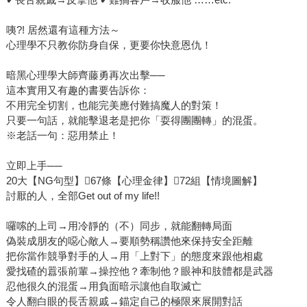
咦?! 居然還有這種方法～
心理學不只教你防身自保，更要你快意恩仇！
暗黑心理學大師齊藤勇再次出擊──
這本實用又有趣的書要告訴你：
不用完全切割，也能完美應付難搞魔人的對策！
只要一句話，就能擊退老是把你「耍得團團轉」的混蛋。
※老話一句：惡用禁止！
立即上手──
20大【NG句型】67條【心理金律】72組【情境圖解】
討厭的人，全部Get out of my life!!
囉嗦的上司→用冷靜的（不）同步，就能翻轉局面
偽裝成朋友的噁心敵人→要順勢稱讚他來保持安全距離
把你當作競爭對手的人→用「上對下」的態度來跟他相處
愛找碴的囂張前輩→操控他？牽制他？眼神和肢體都是武器
忍他很久的混蛋→用負面暗示讓他自取滅亡
令人翻白眼的長舌親戚→錨定自己的極限來展開對話