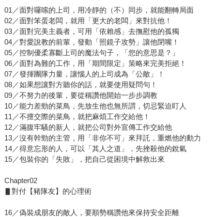
01／面對囉嗦的上司，用冷靜的（不）同步，就能翻轉局面
02／面對笨蛋老闆，就用「更大的老闆」來對抗他！
03／面對完美主義者，可用「依賴感」去撫慰他的孤獨
04／對愛說教的前輩，發動「照鏡子攻勢」讓他閉嘴！
05／控制優柔寡斷上司的魔法句子，「您的意思是？」
06／面對為難的工作，用「期間限定」策略來完美拒絕！
07／發揮團隊力量，讓惱人的上司成為「公敵」！
08／如果想讓對方聽你的話，就要使用疑問句！
09／不努力的後輩，要從稱讚他開始一步步調教
10／能力差勁的菜鳥，先放生他也無所謂，切忌緊迫盯人
11／不擅交際的菜鳥，就把麻煩工作交給他！
12／滿腹牢騷的新人，就把公司對外宣傳工作交給他
13／沒有幹勁的主管，用「非你不可」來拜託，重燃他的動力
14／得意忘形的人，可以「其人之道」，先挫殺他的銳氣
15／包裝你的「失敗」，把自己從困境中解救出來
Chapter02
▋對付【豬隊友】的心理術
16／偽裝成朋友的敵人，要順勢稱讚他來保持安全距離