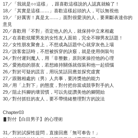
17／「我就是○○這樣」，跟喜歡這樣說的人認真就輸了！
18／「其實是這樣……」喜歡這樣起頭的人，可以無視他
19／「好厲害！真是太……」面對很愛演的人，要果斷表達你的
意見
20／喜歡用「不對」否定他人的人，就保持中立來相處
21／在喜歡炫耀男友的女性友人面前，完全不聊男友話題！
22／女性朋友聚會上，不想成為話題中心就穿灰色上場
23／說客套話時，不想被拆穿的訣竅，就是使用倒裝句
24／對付遲到魔人，用「非整數」原則來操控他的心理
25／愛抱怨的朋友，若想維持關係就假裝和他一起煩惱
26／對於可疑的謊言，用玩笑話回應並探究虛實
27／跟難相處的（男）人共事，要誇獎他的能力
28／用「上對下」的態度，對付把你當成競爭對手的人
29／阻止抖腳的壞習慣，可以先從讚美他的腳開始
30／對付抓狂的友人，要不帶情緒整理對方的說法
Chapter03
▋對付【白目男子】的心理術
31／對於試探性提問，直接回應「無可奉告！」