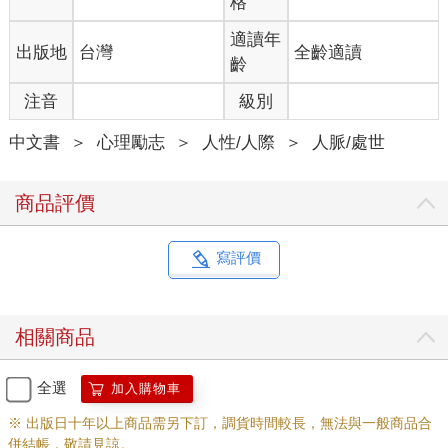
格
適讀年
出版地
台灣
全齡適讀
齡
注音
級別
中文書
＞
心理勵志
＞
人性/人際
＞
人脈/處世
商品評價
寫評價
相關商品
全選
加入購物車
※ 出版日十年以上商品需另下訂，調貨時間較長，無法與一般商品合
併結帳，敬請見諒。