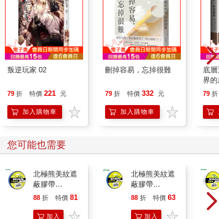
推薦必看
叛逆玩家 02
刪掉容易，忘掉很難
底層
界的
221
332
79
折
特價
元
79
折
特價
元
79
折
加入購物車
加入購物車