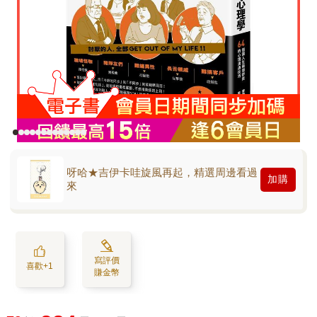
呀哈★吉伊卡哇旋風再起，精選周邊看過
加購
來
寫評價
喜歡+1
賺金幣