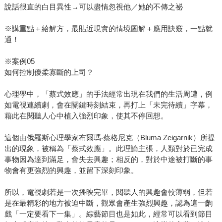
說話很直的白目異性→可以盡情忽視他／她的不傳之祕
※講重點＋給解方，最貼近現實的情境圖解＋應用訣竅，一點就
通！
※案例05
如何控制優柔寡斷的上司？
心理學中，「蔡式效應」的手法經常出現在我們的生活周遭，例
如電視連續劇，會在關鍵時刻結束，再打上「未完待續」字幕，
藉此在閱聽人心中植入強烈印象，使其不停回想。
這個由俄羅斯心理學家布爾瑪‧蔡格尼克（Bluma Zeigarnik）所提
出的現象，被稱為「蔡式效應」。此理論主張，人類對於已完成
事物因為達到滿足，會失去興趣；相反的，對於中途被打斷的事
物會有更強烈的興趣，並留下深刻印象。
所以，電視劇若是一次播映完畢，閱聽人的興趣會較薄弱，但若
是在最精彩的地方被迫中斷，觀眾會產生強烈興趣，認為這一齣
戲「一定要看下一集」。綜藝節目也是如此，經常可以看到節目