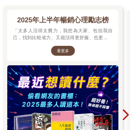
理學：優雅的狡猾才是王
324
276
9
折
特價
元
79
折
特價
元
道，90個讓你穩居優勢的必
停售
停售
相關主題
2025年上半年暢銷心理勵志榜
「太多人活得太費力，我想為大家、包括我自
己，找到比較省力、又能活得更舒服、也更滿足
的方法。所以我寫了這本書。」──蔡康永。
看更多
2025網友們心靈療癒都在看這些↓↓↓↓