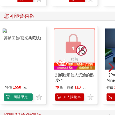
您可能也需要
北極熊美紋遮
北極熊美紋遮
蔽膠帶
蔽膠帶
24mm×30y藍
18mm×30y藍
81
63
88
折
特價
元
88
折
特價
元
加入
加入
購物
購物
車
車
您可能會喜歡