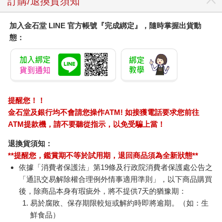
驀然回首(藍光典藏版)
別觸碰那使人沉淪的熱
【Pa
度-全
Min
IC
1550
118
特價
元
79
折
特價
元
特價
預購限定
加入購物車
訂購/退換貨須知
加入金石堂 LINE 官方帳號『完成綁定』，隨時掌握出貨動
態：
提醒您！！
金石堂及銀行均不會請您操作ATM! 如接獲電話要求您前往
ATM提款機，請不要聽從指示，以免受騙上當！