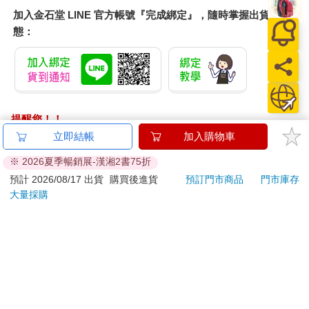
加入金石堂 LINE 官方帳號『完成綁定』，隨時掌握出貨動
態：
提醒您！！
金石堂及銀行均不會請您操作ATM! 如接獲電話要求您前往
立即結帳
加入購物車
ATM提款機，請不要聽從指示，以免受騙上當！
※ 2026夏季暢銷展-漢湘2書75折
退換貨須知：
預計 2026/08/17 出貨
購買後進貨
預訂門市商品
門市庫存
大量採購
**提醒您，鑑賞期不等於試用期，退回商品須為全新狀態**
依據「消費者保護法」第19條及行政院消費者保護處公告之
「通訊交易解除權合理例外情事適用準則」，以下商品購買
後，除商品本身有瑕疵外，將不提供7天的猶豫期：
易於腐敗、保存期限較短或解約時即將逾期。（如：生
鮮食品）
依消費者要求所為之客製化給付。（客製化商品）