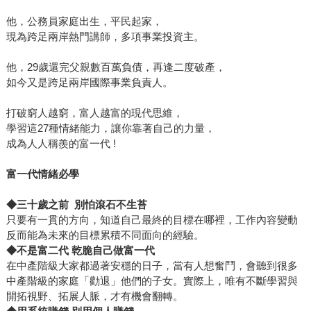
他，公務員家庭出生，平民起家，
現為跨足兩岸熱門講師，多項事業投資主。
他，29歲還完父親數百萬負債，再逢二度破產，
如今又是跨足兩岸國際事業負責人。
打破窮人越窮，富人越富的現代思維，
學習這27種情緒能力，讓你靠著自己的力量，
成為人人稱羨的富一代 !
富一代情緒必學
◆三十歲之前 別怕滾石不生苔
只要有一貫的方向，知道自己最終的目標在哪裡，工作內容變動
反而能為未來的目標累積不同面向的經驗。
◆
不是富二代 乾脆自己做富一代
在中產階級大家都過著安穩的日子，當有人想奮鬥，會聽到很多
中產階級的家庭「勸退」他們的子女。實際上，唯有不斷學習與
開拓視野、拓展人脈，才有機會翻轉。