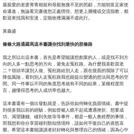
最親愛的老婆菁菁相挺和母親無微不至的照顧，方能朝富足家使
命邁進，無論看完書後您正處徬徨、想更上層樓或交流指教，都
歡迎來找我和安達，定能收穫滿滿不虛此行。
黃義盛
條條大路通羅馬這本書讓你找到最快的那條路
我之所以出這本書，首先是希望能讓想創業的人，或是找不到方
向的人多一點思考的方向，避免走冤枉路。為什麼我喜歡當老
二？領頭羊讓別人做、冤枉路給別人走，跟在後面的我除了可以
降低風險，看到別人走冤枉路我也能提出變通的想法與思考的空
間。同一件事以不同的角度思考就有不同的結果，某種程度而
言，越懂得思考的人成功率也越大。
這本書還有一個出發點就是，告訴你如何轉化負面情緒。書中提
到很多我以前的經驗，例如曾被人瞧不起或遭遇挫折、想要成
功、渴望賺錢、碰到失敗等等事件，都是一般人會經歷的事情，
而我想和你分享當碰到類似情境時，該如何平復自己的喜怒哀
樂。希望這本書能讓讀者好好轉化與整理自己的情緒，因為心中