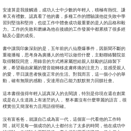
安達算是我接觸過，成功人士中少數的年輕人，積極有熱忱、謙
卑又有禮數。認真看了他的書，多種工作的體驗讓他從失敗中學
習到堅強和堅持，也從工作中體會成功最重要的是人的品格和毅
力。工作的失敗和磨練為他在後續的工作發展中都累積了很多經
驗及心靈的成長。
書中讓我印象深刻的是，五年前的八仙塵爆事件，因新聞不斷的
重複播報，思考身為廣播人的他可以做些什麼，主動聯絡醫院並
取得醫院同意，用錄音的方式將家屬想給親人鼓勵的話錄製下
來，希望藉由家屬的聲音能轉移皮膚疼痛的注意力，並感受親人
的愛，早日讓患者恢復正常的生活。對我而言，這一個小小的舉
動，確有無限的感動，安達用自己能力默默努力回饋社會。
這本書很值得年輕人認真深入的去閱讀，特別是你現在還在創業
或是在人生道路上有迷茫的人， 整本書沒有什麼華麗的語言，很
樸實但又簡潔有力且用語很明確。
沒有富爸爸，就讓自己成為富一代，這個富一代看他的工作時
間，就可見每一個成功的人士都付出了太多的時間，他在成功中