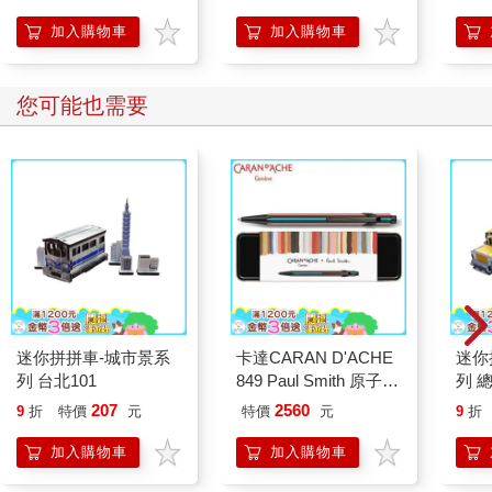
人也能變身「行動派」
的37個科學方法
加入購物車
加入購物車
您可能也需要
迷你拼拼車-城市景系
卡達CARAN D'ACHE
迷你
列 台北101
849 Paul Smith 原子筆
列 
ED.5 條紋黑
207
2560
9
折
特價
元
特價
元
9
折
加入購物車
加入購物車