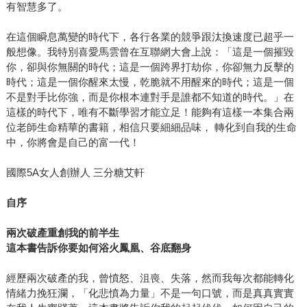
有智慧多了。
在這個瞬息萬變的時代下，各行各業的競爭跟汰換速度已超乎一
般想像。我特別喜愛馬雲曾在互聯網大會上說：「這是一個摧毀
你，卻與你無關的時代；這是一個跨界打劫你，你卻無力反擊的
時代；這是一個你醒來太慢，乾脆就不用醒來的時代；這是一個
不是對手比你強，而是你根本連對手是誰都不知道的時代。」在
這樣的時代下，唯有不斷學習才能立足！能夠有這樣一本集合兩
位老師生命精華的書籍，相信只要細細品味， 轉化到自我的生命
中，你將會是自己的富一代！
國際5A女人創辦人 三分糖艾軒
自序
兩次破產重創我的前半生
這本書告訴你要如何浴火鳳凰、谷底翻身
經歷兩次破產的我，曾憤怒、沮喪、失落，然而我每次都能轉化
情緒力挽狂瀾，「化悲憤為力量」不是一句口號，而是真真實實