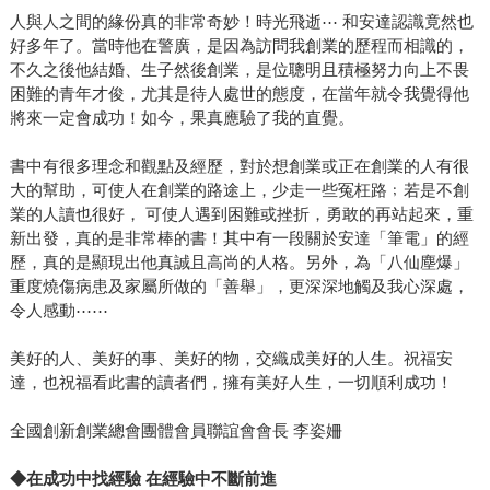
人與人之間的緣份真的非常奇妙！時光飛逝⋯ 和安達認識竟然也
好多年了。當時他在警廣，是因為訪問我創業的歷程而相識的，
不久之後他結婚、生子然後創業，是位聰明且積極努力向上不畏
困難的青年才俊，尤其是待人處世的態度，在當年就令我覺得他
將來一定會成功！如今，果真應驗了我的直覺。
書中有很多理念和觀點及經歷，對於想創業或正在創業的人有很
大的幫助，可使人在創業的路途上，少走一些冤枉路﹔若是不創
業的人讀也很好， 可使人遇到困難或挫折，勇敢的再站起來，重
新出發，真的是非常棒的書！其中有一段關於安達「筆電」的經
歷，真的是顯現出他真誠且高尚的人格。另外，為「八仙塵爆」
重度燒傷病患及家屬所做的「善舉」，更深深地觸及我心深處，
令人感動⋯⋯
美好的人、美好的事、美好的物，交織成美好的人生。祝福安
達，也祝福看此書的讀者們，擁有美好人生，一切順利成功！
全國創新創業總會團體會員聯誼會會長 李姿姍
◆
在成功中找經驗 在經驗中不斷前進