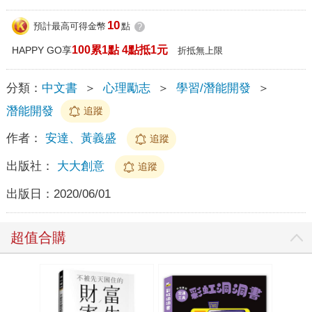
10
預計最高可得金幣
點
?
100累1點 4點抵1元
HAPPY GO享
折抵無上限
分類：
中文書
＞
心理勵志
＞
學習/潛能開發
＞
潛能開發
追蹤
作者：
安達、黃義盛
追蹤
出版社：
大大創意
追蹤
出版日：
2020/06/01
超值合購