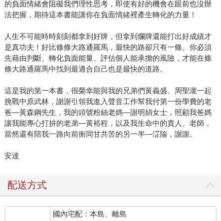
的負面情緒會阻礙我們理性思考，即使有好的機會在眼前也沒辦
法把握，期待這本書能讓你在負面情緒裡產生轉化的力量！
人生不可能時時刻刻都拿到好牌，但拿到爛牌還能打出好成績才
是真功夫！好比條條大路通羅馬，最快的路卻只有一條。你必須
先藉由判斷、轉化負面能量、評估個人能承擔的風險，才能在條
條大路通羅馬中找到最適合自己也是最快的道路。
這是我的第一本書，很榮幸能與我的兄弟們黃義盛、周聖瀧一起
挑戰中原武林，謝謝引領我進入聲音工作幫我付第一份學費的老
爸—黃森鋼先生，我的頭號粉絲老媽—謝明娟女士，照顧我爸媽
讓我能專心打拚的老弟—黃裕程，以及我生命中的貴人、老師，
當然還有陪我一路向前衝同甘共苦的另一半—淽隃，謝謝。
安達
配送方式
國內宅配：本島、離島