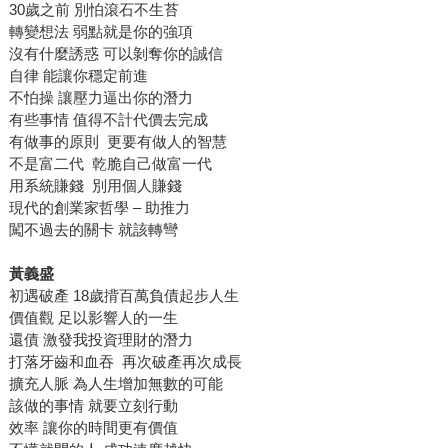
30歲之前 別怕滾石不生苔
轉變想法 弱點就是你的強項
沒有什麼誘惑 可以剝奪你的誠信
自律 能讓你穩定前進
不怕操 讓壓力逼出你的潛力
有些事情 值得不計代價去完成
有做事的原則 更要有做人的智慧
不是富二代 乾脆自己做富一代
用系統賺錢 別用個人賺錢
現代的創業家哲學 – 助推力
闖不過去的關卡 就該轉彎
黃義盛
初遇破產 18歲揹百萬負債起步人生
價值觀 足以影響人的一生
還債 激發我投資理財的潛力
打落牙齒和血吞 再次破產再次成長
擴充人脈 為人生增加無數的可能
該做的事情 就要立刻行動
效率 讓你的時間更有價值