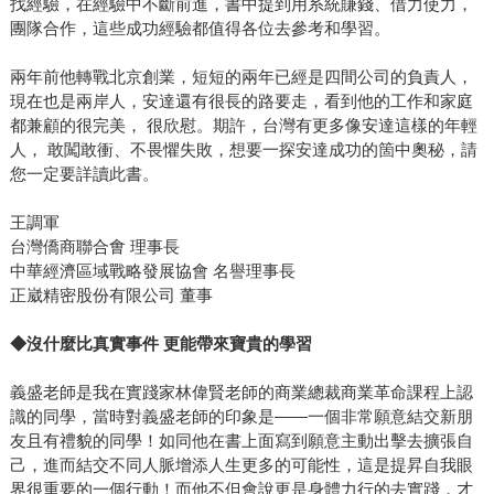
找經驗，在經驗中不斷前進，書中提到用系統賺錢、借力使力，
團隊合作，這些成功經驗都值得各位去參考和學習。
兩年前他轉戰北京創業，短短的兩年已經是四間公司的負責人，
現在也是兩岸人，安達還有很長的路要走，看到他的工作和家庭
都兼顧的很完美， 很欣慰。期許，台灣有更多像安達這樣的年輕
人， 敢闖敢衝、不畏懼失敗，想要一探安達成功的箇中奧秘，請
您一定要詳讀此書。
王調軍
台灣僑商聯合㑹 理事長
中華經濟區域戰略發展協會 名譽理事長
正崴精密股份有限公司 董事
◆
沒什麼比真實事件 更能帶來寶貴的學習
義盛老師是我在實踐家林偉賢老師的商業總裁商業革命課程上認
識的同學，當時對義盛老師的印象是——一個非常願意結交新朋
友且有禮貌的同學！如同他在書上面寫到願意主動出擊去擴張自
己，進而結交不同人脈增添人生更多的可能性，這是提昇自我眼
界很重要的一個行動！而他不但會說更是身體力行的去實踐，才