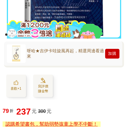
呀哈★吉伊卡哇旋風再起，精選周邊看過
加購
來
寫評價
喜歡+1
賺金幣
237
79
折
元
300
元
認購希望書包，幫助弱勢孩童上學不中斷！