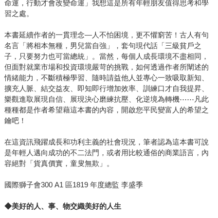
命運，行動才會改變命運」我想這是所有年輕朋友值得思考和學
習之處。
本書延續作者的一貫理念—人不怕困境，更不懼窮苦！古人有句
名言「將相本無種，男兒當自強」，套句現代話「三級貧戶之
子，只要努力也可當總統」。當然，每個人成長環境不盡相同，
但面對就業市場和投資環境嚴苛的挑戰，如何透過作者所闡述的
情緒能力，不斷積極學習、隨時請益他人並專心一致吸取新知、
擴充人脈、結交益友、即知即行增加效率、訓練口才自我提昇、
樂觀進取展現自信、展現決心磨練抗壓、化逆境為轉機⋯⋯凡此
種種都是作者希望藉這本書的內容，開啟您平民變富人的希望之
鑰吧！
在這資訊飛躍成長和功利主義的社會現況，筆者認為這本書可說
是年輕人邁向成功的不二法門，或者用比較通俗的商業語言，內
容絕對「貨真價實，童叟無欺」。
國際獅子會300 A1 區1819 年度總監 李盛季
◆
美好的人、事、物交織美好的人生