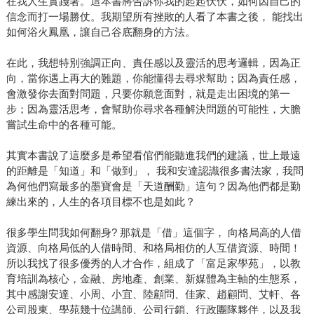
在我人生實踐著。這本書將告訴你我的起起伏伏，如何因自己的
信念而打一場勝仗。我期望所有挫敗的人看了本書之後， 能找出
如何浴火鳳凰，讓自己谷底翻身的方法。
在此，我想特別強調正向、責任感以及靈活的思考邏輯，因為正
向，當你遇上再大的難題，你能懂得去尋求幫助；因為責任感，
會激發你去面對問題，只要你願意面對，就是走出困境的第一
步；因為靈活思考，會幫助你尋求各種解決問題的可能性，大膽
嘗試生命中的各種可能。
其實本書說了這麼多是希望看倌們能聽進我們的建議，世上最遠
的距離是「知道」和「做到」， 我和安達認識很多書法家，我問
為何他們寫最多的墨寶會是「天道酬勤」這句？因為他們都是勤
練出來的，人生的各項目標不也是如此？
很多學生問我如何翻身? 那就是「借」這個字， 向格局高的人借
資源、向格局低的人借時間、和格局相仿的人互借資源、時間！
所以我找了很多優秀的人才合作，組成了「富足家學苑」，以教
育培訓為核心，金融、房地產、創業、新媒體為主軸的生態系，
其中感謝安達、小周、小宜、陸顧問、佳家、趙顧問、艾軒、各
公司股東、學苑幾十位講師、公司行銷、行政團隊夥伴，以及我