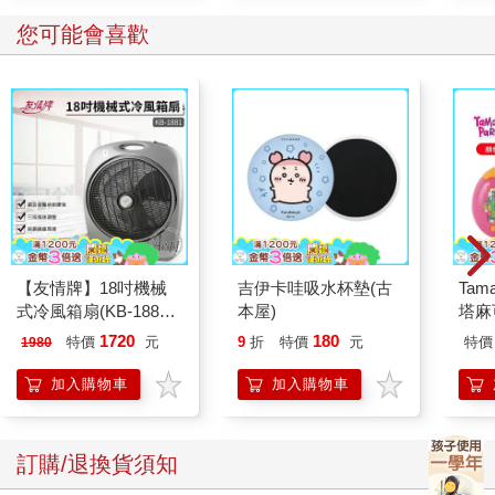
您可能會喜歡
【友情牌】18吋機械
吉伊卡哇吸水杯墊(古
Tam
式冷風箱扇(KB-1881
本屋)
塔麻
按鍵在上方)
園系
1720
180
特價
元
9
折
特價
元
特價
1980
地冰
加入購物車
加入購物車
訂購/退換貨須知