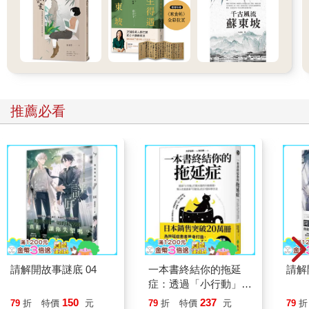
推薦必看
請解開故事謎底 04
一本書終結你的拖延
請解
症：透過「小行動」打
開大腦的行動開關，懶
150
237
79
折
特價
元
79
折
特價
元
79
折