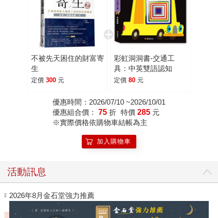
不被先天困住的財富寄
彩虹洞洞書-交通工
生
具：中英雙語認知
定價
300
元
定價
80
元
優惠時間：2026/07/10 ~2026/10/01
優惠組合價：
75
折
特價
285
元
※實際價格依購物車結帳為主
加入購物車
活動訊息
閱讀漫遊錄-2026上半年暢銷榜