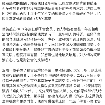
經過幾次的接觸，知道他雖然年輕卻已經歷兩次的背債和破產，
但多舛的命運非但沒有擊倒他反而激起他堅強的意志，讓自己在
困境中東山再起！這十年間所受的磨難是人生最嚴峻的考驗，也
因此奠定他逐漸邁向成功的基礎。
當義盛在2018 年擔任獅子會會長，個人和他有整整一年的相處，
這段時間讓我深刻的是他異於時下一般年輕人的特質。在獅子會
的教育訓練課程他積極學習，專心一致發掘問題且勇於表達。社
會服務方面，他總是身先士卒，率領獅友深入偏鄉關懷弱勢，勇
於捐輸且樂於助人。最難能可貴的是對年長的前輩如叔伯般地噓
寒問暖，態度謙恭有禮，我想這也是他屢敗屢起，對人情冷暖點
滴在心，也是對社會的反饋吧！
近兩年義盛除了精實台灣的事業，更積極開拓 大陸市場，創造就
業和投資的機會，且不吝與台 灣的好朋友分享。20195月個人率
領獅子會幹部至北京與北京獅子會參訪交流，他不但先行前往 並
動用其雄厚的資源讓團員得以參觀高階半導體 公司，並安排專題
演講「邁向5G世代」，充分展現他的人脈、先進的思維和領先時
代潮流的投資理念。斷學習，積極有效的行動, 營造向上提昇的力
量和機會與更多財富，他經常掛在嘴邊的一句話「學習不會改變