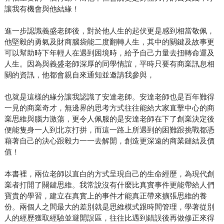
讓我有機會與他結緣！
進一步認識義盛老師後，對於他人生的起伏更是感到相當敬佩，
他堅毅的勇氣及財商腦袋能二度翻轉人生，其中的關鍵及故事更
可以幫助時下年輕人在遇到困境時，給予自己力量去扭轉命運及
人生。因為與義盛老師深厚的同學情誼，平時只要有商業訊息相
關的資訊，他都會親自來通知並邀請我參與，
也就是這樣的緣分讓我認識了安達老師。安達老師也是百年難得
一見的商業奇才，無邊界的思考方式往往能給大家直擊中心的商
業思維與腦力激蕩，更令人佩服的是安達老師在下了創業決定後
便能隻身一人到北京打拼，而這一路上所遇到的困難跟挑戰都憑
藉著自己的決心跟毅力一一去解開，創造更深遠的商業鏈結及價
值！
本書裡，兩位老師以直白的方式呈現自己的生命經歷，為現代創
業者打開了關鍵思維。我常說沒有什麼比真實事件更能帶給人們
寶貴的學習，建立在真實上的事件才能真正帶來擴張思維的養
份。兩個人之間最大的差別就是思維模式跟時間管理，學著從別
人的經歷獲取經驗並避開誤區，往往比遇到錯誤後再做修正來得