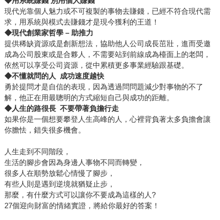
◆
用系統賺錢 別用個人賺錢
現代光靠個人魅力或不可複製的事物去賺錢，已經不符合現代需
求，用系統與模式去賺錢才是現今獲利的王道！
◆
現代創業家哲學 – 助推力
提供稀缺資源或是創新想法，協助他人公司成長茁壯，進而受邀
成為公司股東或是合夥人，不需要站到前線成為檯面上的老闆，
依然可以享受公司資源，從中累積更多事業經驗跟基礎。
◆
不懂就問的人 成功速度越快
勇於提問才是自信的表現，因為透過問問題減少對事物的不了
解，他正在用最聰明的方式縮短自己與成功的距離。
◆
人生的路很長 不要帶著負擔行走
如果你是一個想要攀登人生高峰的人，心裡背負著太多負擔會讓
你膽怯，錯失很多機會。
人生走到不同階段，
生活的腳步會因為身邊人事物不同而轉變，
很多人在順勢放鬆心情慢了腳步，
有些人則是遇到逆境就猶疑止步，
那麼，有什麼方式可以讓你不要成為這樣的人?
27個迎向財富的情緒實證，將給你最好的答案！