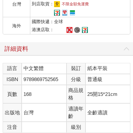
到店取貨：
台灣
不限金額免運費
國際快遞：全球
海外
港澳店取：
詳細資料
語言
中文繁體
裝訂
紙本平裝
ISBN
9789869752565
分級
普通級
商品規
頁數
168
25開15*21cm
格
適讀年
出版地
台灣
全齡適讀
齡
注音
級別