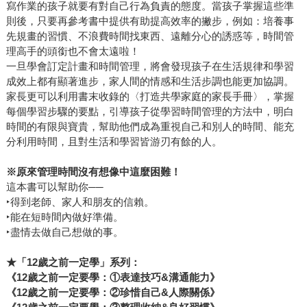
寫作業的孩子就要有對自己行為負責的態度。當孩子掌握這些準
則後，只要再參考書中提供有助提高效率的撇步，例如：培養事
先規畫的習慣、不浪費時間找東西、遠離分心的誘惑等，時間管
理高手的頭銜也不會太遠啦！
一旦學會訂定計畫和時間管理，將會發現孩子在生活規律和學習
成效上都有顯著進步，家人間的情感和生活步調也能更加協調。
家長更可以利用書末收錄的〈打造共學家庭的家長手冊〉，掌握
每個學習步驟的要點，引導孩子從學習時間管理的方法中，明白
時間的有限與寶貴，幫助他們成為重視自己和別人的時間、能充
分利用時間，且對生活和學習皆游刃有餘的人。
※
原來管理時間沒有想像中這麼困難！
這本書可以幫助你──
‣得到老師、家人和朋友的信賴。
‣能在短時間內做好準備。
‣盡情去做自己想做的事。
★「12
歲之前一定學」系列：
《12
歲之前一定要學：①表達技巧&
溝通能力》
《12
歲之前一定要學：②珍惜自己&
人際關係》