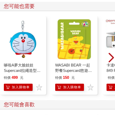
您可能也需要
哆啦A夢大臉娃娃
WASABI BEAR 一起
卡達C
Supercard拉繩造型悠
野餐Supercard悠遊卡-
849 
遊卡【受託代銷】
黃芥末熊【受託代銷】
筆 E
499
150
特價
元
特價
元
特價
加入購物車
加入購物車
您可能會喜歡