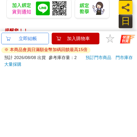
員
日
提醒您！！
金石堂及銀行均不會請您操作ATM! 如接獲電話要求您前往
立即結帳
加入購物車
ATM提款機，請不要聽從指示，以免受騙上當！
※ 本商品會員日滿額金幣加碼回饋最高15倍
退換貨須知：
預計 2026/08/08 出貨
參考庫存量：2
預訂門市商品
門市庫存
大量採購
**提醒您，鑑賞期不等於試用期，退回商品須為全新狀態**
依據「消費者保護法」第19條及行政院消費者保護處公告之
「通訊交易解除權合理例外情事適用準則」，以下商品購買
後，除商品本身有瑕疵外，將不提供7天的猶豫期：
易於腐敗、保存期限較短或解約時即將逾期。（如：生
鮮食品）
依消費者要求所為之客製化給付。（客製化商品）
報紙、期刊或雜誌。（含MOOK、外文雜誌）
經消費者拆封之影音商品或電腦軟體。
非以有形媒介提供之數位內容或一經提供即為完成之線