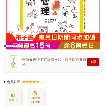
呀哈★吉伊卡哇旋風再起，精選周邊看過
加購
來
★
會員好評
★★★★★（1）
寫評價
喜歡+1
賺金幣