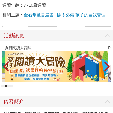
適讀年齡：
7~10歲適讀
相關主題：
金石堂童書選書
開學必備 孩子的自我管理
活動訊息
夏日閱讀大冒險
P
內容簡介