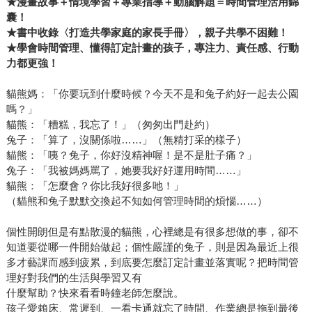
★漫畫故事＋情境學習＋專業指導＋動腦解題＝時間管理活用錦
囊！
★書中收錄〈打造共學家庭的家長手冊〉，親子共學不困難！
★學會時間管理、懂得訂定計畫的孩子，專注力、責任感、行動
力都更強！
貓熊媽：「你要玩到什麼時候？今天不是和兔子約好一起去公園
嗎？」
貓熊：「糟糕，我忘了！」（匆匆出門赴約）
兔子：「算了，沒關係啦……」（無精打采的樣子）
貓熊：「咦？兔子，你好沒精神喔！是不是肚子痛？」
兔子：「我被媽媽罵了，她要我好好運用時間……」
貓熊：「怎麼會？你比我好很多吔！」
（貓熊和兔子默默交換起不知如何管理時間的煩惱……）
個性開朗但是有點散漫的貓熊，心裡總是有很多想做的事，卻不
知道要從哪一件開始做起；個性嚴謹的兔子，則是因為最近上很
多才藝課而感到疲累，到底要怎麼訂定計畫並落實呢？把時間管
理好對我們的生活與學習又有
什麼幫助？快來看看時鐘老師怎麼說。
孩子愛賴床、常遲到、一看卡通就忘了時間、作業總是拖到最後