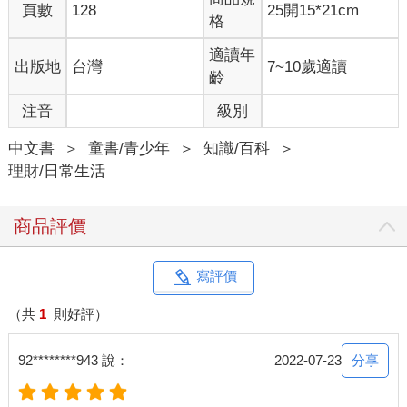
頁數
128
25開15*21cm
格
適讀年
出版地
台灣
7~10歲適讀
齡
注音
級別
中文書
＞
童書/青少年
＞
知識/百科
＞
理財/日常生活
商品評價
寫評價
（共
1
則好評）
分享
92********943 說：
2022-07-23