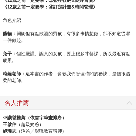
《12
歲之前一定要學：③整理收納&
良好習慣》
《12
歲之前一定要學：④訂定計畫&
時間管理》
角色介紹
熊貓：
開朗但有點散漫的男孩，有很多事情想做，卻不知道從哪
一件做起。
兔子：
個性嚴謹、認真的女孩，要上很多才藝課，所以最近有點
疲累。
時鐘老師：
這本書的作者，會教我們管理時間的祕訣，是個很溫
柔的老師。
名人推薦
※讚譽推薦（依首字筆畫排序）
王啟仲
（超級奶爸）
魏瑋志
（澤爸／親職教育講師）