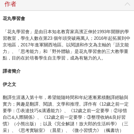
作者
花丸學習會
「花丸學習會」是由日本知名教育家高濱正伸於1993年開辦的學
習教室，學生人數在第23 個年頭突破兩萬人；2016年起拓展到中
京地區，2017年進軍關西地區。以閱讀和作文為主軸的「語文能
力」、「思考能力」和「野外體驗」是花丸學習會的三大教學重
點，目的在於培養學生自主學習，成為有魅力的人。
譯者簡介
伊之文
翻譯生涯邁入第十年，希望能隨時間和年紀逐漸累積翻譯經驗與
實力；興趣是翻譯、閱讀、文學和推理。譯作有《12歲之前一定
要學：①表達技巧&溝通能力》、《12歲之前一定要學：②珍惜
自己&人際關係》、《12歲之前一定要學：③整理收納&良好習
慣》（小熊出版）；以及《完全解謎！放大郎的生活科學》（三
采）、《思考實驗室》（晨星）、《微小習慣力》（楓書坊）