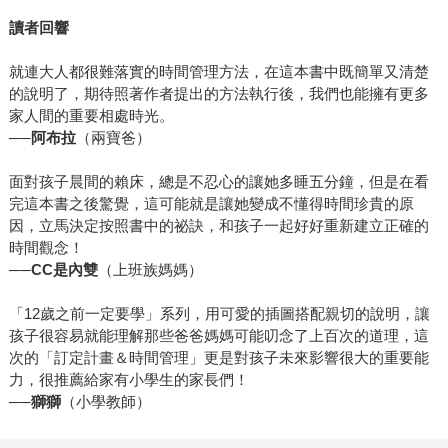
讀者回響
就連大人都很難落實的時間管理方法，在這本書中既簡單又清楚
的說明了，期待照著作者提出的方法執行後，我們也能擁有更多
家人間的重要相處時光。
──
阿布拉
（兩寶爸）
面對孩子晨間的賴床，總是不忍心的讓她多睡五分鐘，但是在看
完這本書之後驚覺，這可能就是讓她變成不懂得時間珍貴的原
因，立馬決定按照書中的祕訣，和孩子一起好好重新建立正確的
時間觀念！
──
CC
是內雙
（上班族媽媽）
「12歲之前一定要學」系列，用可愛的插圖搭配親切的說明，讓
孩子很容易就能理解那些爸爸媽媽可能叨念了上百次的道理，這
次的「訂定計畫＆時間管理」更是對孩子未來影響很大的重要能
力，很推薦給家有小學生的家長們！
──
獅獅
（小學教師）