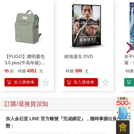
【PUGO】聰明書包
絕地逃生 DVD
水平
3.0 plus(中高年級)沙
落・
綠 全新進化玩美上市
4351
399
95
折
特價
元
特價
元
特價
加入購物車
加入購物車
訂購/退換貨須知
加入金石堂 LINE 官方帳號『完成綁定』，隨時掌握出貨動
會
態：