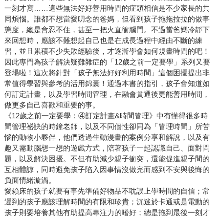
一刻才寫……這些無法好好善用時間的症頭相信是不少家長的共
同煩惱。誰都不想當愛叨念的爸媽，但看到孩子拖拖拉拉的做事
態度，總是會忍不住，甚至一把火直衝腦門。不過當爸媽冷靜下
來回想時，應該不難想起自己也是在成長過程中經由不斷的練
習，並且累積不少失敗經驗後，才逐漸學會如何規畫時間的吧！
因此專門為孩子解決疑難雜症的「12歲之前一定要學」系列又要
登場啦！這次將針對「孩子無法好好利用時間」這個困擾提出非
常值得學習與參考的活用錦囊！通過本書的指引，孩子會知道如
何訂定計畫，以及學習時間管理，在融會貫通後更能善用時間，
做更多自己喜歡和重要的事。
《12歲之前一定要學：④訂定計畫&時間管理》中有懂得很多時
間管理祕訣的時鐘老師，以及不同個性卻同為「管理時間」所苦
惱的動物小夥伴，他們透過生動漫畫的案例分享和解說，以及有
趣又需動腦想一想的遊戲方式，陪著孩子一起認識自己、面對問
題，以及解決困擾。不但有助減少親子衝突，還能促進親子間的
互相體諒，同時避免孩子陷入因事情沒做完而感到不安與後悔的
負面情緒漩渦。
愛賴床的孩子就要有事先準備好物品不耽誤上學時間的自信；常
遲到的孩子應該理解時間的有限和珍貴；沉迷於卡通或是電動的
孩子則要培養其他有助提高專注力的嗜好；總是拖到最後一刻才