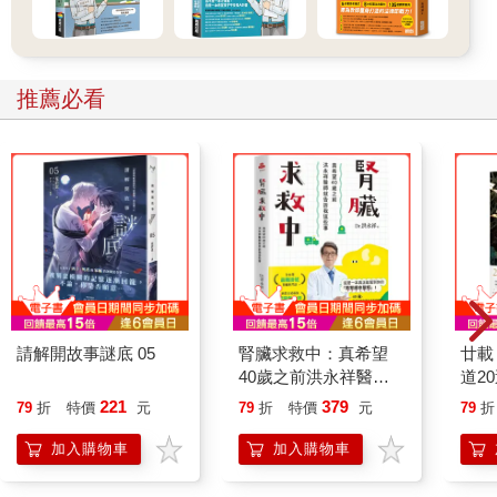
推薦必看
請解開故事謎底 05
腎臟求救中：真希望
廿載
40歲之前洪永祥醫師
道2
就告訴我這些事
221
379
79
折
特價
元
79
折
特價
元
79
折
加入購物車
加入購物車