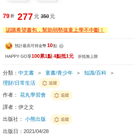
277
79
折
元
350
元
認購希望書包，幫助弱勢孩童上學不中斷！
10
預計最高可得金幣
點
?
100累1點 4點抵1元
HAPPY GO享
折抵無上限
分類：
中文書
＞
童書/青少年
＞
知識/百科
＞
理財/日常生活
追蹤
作者：
花丸學習會
追蹤
譯者：
伊之文
出版社：
小熊出版
追蹤
出版日：
2021/04/28