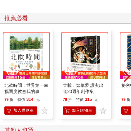
推薦必看
北歐時間：世界第一幸
廿載．繁華夢 護玄出
祕密
福國度教會我的事
道20週年創作集
314
315
79
折
特價
元
79
折
特價
元
79
折
加入購物車
加入購物車
其他人也買