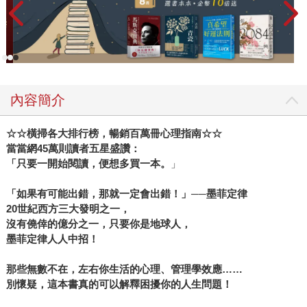
內容簡介
☆☆橫掃各大排行榜，暢銷百萬冊心理指南☆☆
當當網
45
萬則讀者五星盛讚：
「只要一開始閱讀，便想多買一本
。
」
「如果有可能出錯，那就一定會出錯！」──墨菲定律
20
世紀西方三大發明之一，
沒有僥倖的億分之一，只要你是地球人，
墨菲定律人人中招！
那些無數不在，左右你生活的心理、管理學效應……
別懷疑，這本書真的可以解釋困擾你的人生問題！