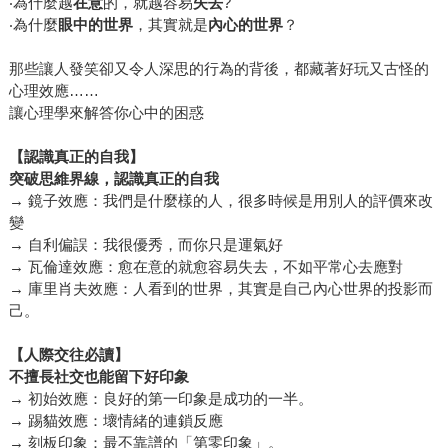
‧為什麼越
在意
的，就越容易
失去
?
‧為什麼
眼中的世界
，其實就是
內心的世界
？
那些讓人發笑卻又令人深思的行為的背後，都藏著好玩又古怪的
心理效應……
讓心理學來解答你心中的困惑
【認識真正的自我】
突破思維界線，認識真正的自我
→ 鏡子效應：我們是什麼樣的人，很多時候是用別人的評價來改
變
→ 自利偏誤：我很優秀，而你只是運氣好
→ 瓦倫達效應：愈在意的就愈容易失去，不如平常心去應對
→ 庫里肖夫效應：人看到的世界，其實是自己內心世界的投影而
己。
【人際交往必讀】
不擅長社交也能留下好印象
→ 初始效應：良好的第一印象是成功的一半。
→ 踢貓效應：壞情緒的連鎖反應
→ 刻板印象：最不靠譜的「第零印象」。