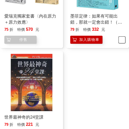
愛瑞克獨家套書〈內在原力
墨菲定律：如果有可能出
＋原力效應〉
錯，那就一定會出錯！（令
人深思的行為背後，藏著好
570
332
75
折
特價
元
79
折
特價
元
玩古怪的心理效應！暢銷百
停售
加入購物車
萬冊的日常行為心理指南）
世界最神奇的24堂課
221
79
折
特價
元