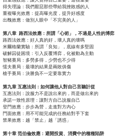
得失理論：我們厭惡那些帶給我挫敗感的人
重複曝光效應：提高曝光度，提升好感度
出醜效應：做別人眼中「不完美的人」
第八章
路西法效應：所謂
「
心術
」
，不過是人性的博弈
路西法效應：好人真的好，壞人真的壞嗎
米爾格蘭實驗：所謂「良知」，底線有多堅固
破解囚徒困境：引入反覆博弈，化被動為主動
智豬賽局：多勞多得，少勞也不少得
懦夫賽局：最壞的結果是兩敗俱傷
槍手賽局：決勝負不一定要靠實力
第九章
互惠法則：如何讓他人對自己言聽計從
互惠法則：說服力不是說出來的，而是做出來的
承諾一致性原理：讓對方自己說服自己
登門效應：步步為營，走進對方內心
門面效應：用不可能完成的任務給對手下套
禁果效應：越「禁止」越「誘惑」
第十章
范伯倫效應：避開投資、消費中的種種陷阱