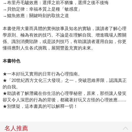
→布里丹毛驢效應：選擇之前不猶豫，選擇之後不後悔
→貝勃定律：幸福本質上是種「敏感度」
→鱷魚效應：關鍵時刻的取捨之道
本書使用大量而具體的實例故事及知名的實驗，讓讀者了解心理
學原則、極為有效的技巧。不論是在理解自我、增進職場人際關
係、識別消費陷阱，或是談判技巧，有助讓讀者運用自如，你更
懂得應對人生各式挑戰，展開豐盈充實的未來。
本書特色
★一本好玩又實用的日常行為心理指南。
★「20世紀西方文化三大發現」之一，突破思維界限，認識真正
的自我。
★助讀者了解潛藏在你生活的心理學秘密，原來，那些讓人發笑
卻又令人深思的行為的背後，都藏著好玩又古怪的心理效應……
★別懷疑，這本書真的可以解釋一切！
名人推薦