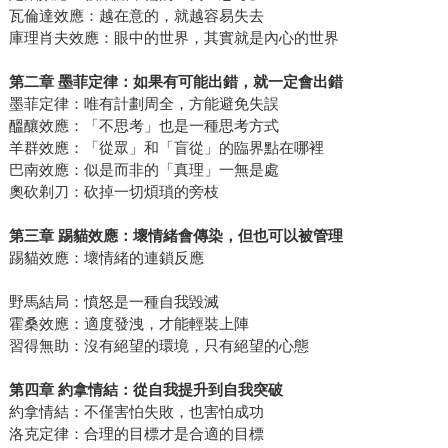
瓦倫達效應：越在意的，就越容易失去
庫理肖夫效應：眼中的世界，其實就是內心的世界
第二章
墨菲定律：如果有可能出錯，就一定會出錯
墨菲定律：唯有計劃周全，方能避免失誤
醞釀效應：「不思考」也是一種思考方式
羊群效應：「從眾」和「盲從」的臨界點在哪裡
巴南效應：似是而非的「真理」一無是處
奧砍剃刀：砍掉一切煩瑣的旁枝
第三章
踢貓效應：壞情緒會傳染，但也可以被管理
踢貓效應：壞情緒的連鎖反應
野馬結局：憤怒是一種自我毀滅
霍桑效應：適度發洩，才能輕裝上陣
習得無助：沒有絕望的環境，只有絕望的心態
第四章
約拿情結：從自我提升到自我突破
約拿情結：不僅害怕失敗，也害怕成功
洛克定律：合理的目標才是合適的目標