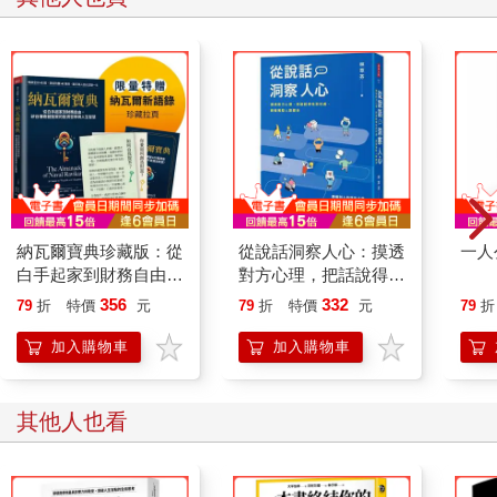
納瓦爾寶典珍藏版：從
從說話洞察人心：摸透
一人
白手起家到財務自由，
對方心理，把話說得恰
矽谷傳奇創投家的投資
到好處，輕鬆駕馭人際
356
332
79
折
特價
元
79
折
特價
元
79
折
哲學與人生智慧
關係
加入購物車
加入購物車
其他人也看