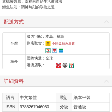
狄德羅效應：幸福來自給生活做減法
鱷魚法則：關鍵時刻的取捨之道
配送方式
國內宅配：本島、離島
到店取貨：
台灣
不限金額免運費
國際快遞：全球
海外
港澳店取：
詳細資料
語言
中文繁體
裝訂
紙本平裝
ISBN
9786267046050
分級
普通級