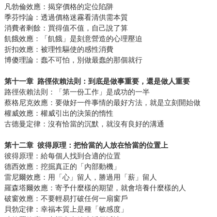
凡勃倫效應：揭穿價格的定位陷阱
季芬悖論：透過價格迷霧看清供需本質
消費者剩餘：買得值不值，自己說了算
飢餓效應：「飢餓」是刻意營造的心理壓迫
折扣效應：被理性驅使的感性消費
博傻理論：蠢不可怕，別做最蠢的那個就行
第十一章
路徑依賴法則：到底是做事重要，還是做人重要
路徑依賴法則：「第一份工作」是成功的一半
蔡格尼克效應：要做好一件事情的最好方法，就是立刻開始做
權威效應：權威引出的決策的惰性
古德曼定律：沒有恰當的沉默，就沒有良好的溝通
第十二章
彼得原理：把恰當的人放在恰當的位置上
彼得原理：給每個人找到合適的位置
德西效應：挖掘真正的「內部動機」
雷尼爾效應：用「心」留人，勝過用「薪」留人
羅森塔爾效應：寄予什麼樣的期望，就會培養什麼樣的人
破窗效應：不要輕易打破任何一扇窗戶
貝勃定律：幸福本質上是種「敏感度」