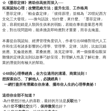
☆《墨菲定律》將助你高效而深入──
拓展認知心理；改變思維方法；提升生活、工作格局
「墨菲定律」「帕金森定律」「彼得原理」並稱為「20世紀西方
文化三大發現」──換句話說，怕什麼，來什麼。「墨菲定律」
說，容易犯錯是人類與生俱來的弱點，若能在事前盡量思考周
全，對出現問題時，能承擔及即時應對才重要，而非去掩蓋。
本書從自我認知、經濟管理角度切入，作者引出68條對現代人工
作和生活有諸多影響的心理學、管理學、定律、法則，比如沉錨
效應、瓦倫達效應、霍桑效應、洛克定律等。將一個個看似艱深
難懂的定律及法則以故事巧妙呈現，對理解人性及了解社會、商
業的潛規則有極大的幫助。
☆68則心理學經典，全方位適用的溝通、商業法則！
想探索自己、了解他人，必讀經典！
一網打盡所有潛藏在你身邊、擺布你人生的心理學奧祕！
這些你全部不知道？
‧為什麼想討他人的喜歡，最好的方法是
反駁
他？
‧為什麼
不懂社交
技巧，
保持微笑
也好？