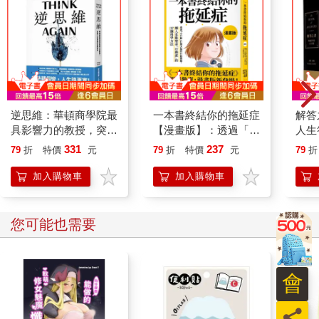
逆思維：華頓商學院最
一本書終結你的拖延症
解答
具影響力的教授，突破
【漫畫版】：透過「小
人生
人生盲點的全局思考
行動」打開大腦的行動
金＋
331
237
79
折
特價
元
79
折
特價
元
79
折
開關，懶人也能變身
「行動派」的37個科
加入購物車
加入購物車
學方法
您可能也需要
會
員