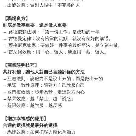
→出醜效應：做別人眼中「不完美的人」
【職場良方】
到底是做事重要，還是做人重要
→ 路徑依賴法則：「第一份工作」是成功的一半
→ 古德曼定律：沒有恰當的沉默，就沒有良好的溝通。
→ 蔡格尼克效應：要做好一件事的最好辦法，是立刻去做。
→ 雷尼爾效應：用「心」留人，勝過用「薪」留人。
【商業談判技巧】
共好利他，讓他人對自己言聽計從的方法
→互惠法則：說服力不是說出來的，而是做出來的
→承諾一致性原理：讓對方自己說服自己
→登門檻效應：步步為營，走進對方內心
→禁果效應：越「禁止」越「誘惑」
→超限效應：越說服，越反感
【增加幸福感的應用】
合適的選擇就是最好的選擇
→馬蠅效應：如何把壓力轉化為動力