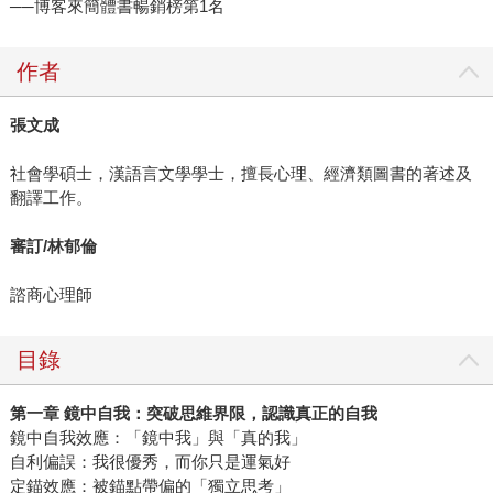
──博客來簡體書暢銷榜第1名
作者
張文成
社會學碩士，漢語言文學學士，擅長心理、經濟類圖書的著述及
翻譯工作。
審訂/林郁倫
諮商心理師
目錄
第一章
鏡中自我：突破思維界限，認識真正的自我
鏡中自我效應：「鏡中我」與「真的我」
自利偏誤：我很優秀，而你只是運氣好
定錨效應：被錨點帶偏的「獨立思考」