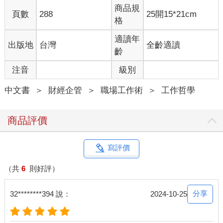
商品規
頁數
288
25開15*21cm
格
適讀年
出版地
台灣
全齡適讀
齡
注音
級別
中文書
＞
財經企管
＞
職場工作術
＞
工作哲學
商品評價
寫評價
（共
6
則好評）
分享
32********394 說：
2024-10-25