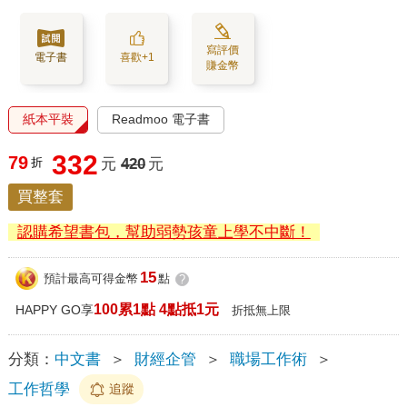
寫評價
電子書
喜歡+1
賺金幣
紙本平裝
Readmoo 電子書
332
79
折
元
420
元
買整套
認購希望書包，幫助弱勢孩童上學不中斷！
15
預計最高可得金幣
點
?
100累1點 4點抵1元
HAPPY GO享
折抵無上限
分類：
中文書
＞
財經企管
＞
職場工作術
＞
工作哲學
追蹤