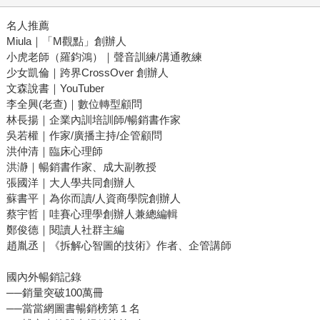
名人推薦
Miula｜「M觀點」創辦人
小虎老師（羅鈞鴻）｜聲音訓練/溝通教練
少女凱倫｜跨界CrossOver 創辦人
文森說書｜YouTuber
李全興(老查)｜數位轉型顧問
林長揚｜企業內訓培訓師/暢銷書作家
吳若權｜作家/廣播主持/企管顧問
洪仲清｜臨床心理師
洪瀞｜暢銷書作家、成大副教授
張國洋｜大人學共同創辦人
蘇書平｜為你而讀/人資商學院創辦人
蔡宇哲｜哇賽心理學創辦人兼總編輯
鄭俊德｜閱讀人社群主編
趙胤丞｜《拆解心智圖的技術》作者、企管講師
國內外暢銷記錄
──銷量突破100萬冊
──當當網圖書暢銷榜第１名