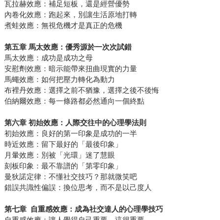
瓦拉赫效應：補足短板，還是經營優勢
內卷化效應：跑起來，別讓生活原地打轉
煮蛙效應：無視危機才是真正的危機
第五章
馬太效應：優秀源於一次次試錯
馬太效應：成功是成功之母
安慰劑效應：暗示能帶來扭曲現實的力量
馬蠅效應：如何把壓力轉化為動力
布裡丹效應：選擇之前不猶豫，選擇之後不後悔
伯納爾效應：每一條路都必然通向一個終點
第六章
初始效應：人際交往中的心理學法則
初始效應：良好的第一印象是成功的一半
時近效應：留下最好的「最後印象」
月暈效應：別被「光環」迷了慧眼
刻板印象：最不靠譜的「第零印象」
曼狄諾定律：不懂社交技巧？那就微笑吧
錯誤共識性偏誤：換位思考，而不是以己度人
第七章
自重感效應：成為社交達人的心理學技巧
自重感效應：讓人覺得自己重要，這很重要