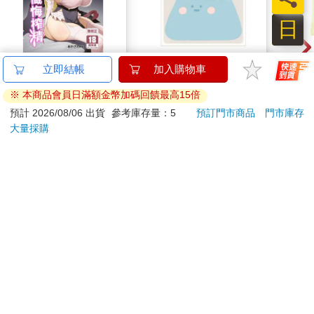
日
向什麼都能做的軟萌修
小呸角-造型便利貼(小
哩哩
立即結帳
加入購物車
女魅魔懺悔榨精
山君)
(漢堡
※ 本商品會員日滿額金幣加碼回饋最高15倍
300
30
特價
元
86
折
特價
元
88
折
預計 2026/08/06 出貨
參考庫存量：5
預訂門市商品
門市庫存
大量採購
預購限定
加入購物車
訂購/退換貨須知
加入金石堂 LINE 官方帳號『完成綁定』，隨時掌握出貨動
態：