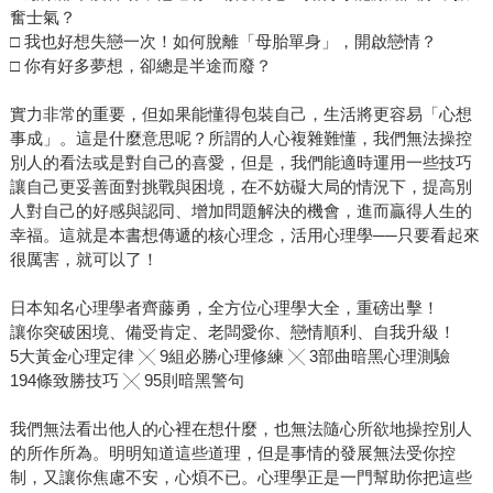
奮士氣？
□ 我也好想失戀一次！如何脫離「母胎單身」，開啟戀情？
□ 你有好多夢想，卻總是半途而廢？
實力非常的重要，但如果能懂得包裝自己，生活將更容易「心想
事成」。這是什麼意思呢？所謂的人心複雜難懂，我們無法操控
別人的看法或是對自己的喜愛，但是，我們能適時運用一些技巧
讓自己更妥善面對挑戰與困境，在不妨礙大局的情況下，提高別
人對自己的好感與認同、增加問題解決的機會，進而贏得人生的
幸福。這就是本書想傳遞的核心理念，活用心理學──只要看起來
很厲害，就可以了！
日本知名心理學者齊藤勇，全方位心理學大全，重磅出擊！
讓你突破困境、備受肯定、老闆愛你、戀情順利、自我升級！
5大黃金心理定律 ╳ 9組必勝心理修練 ╳ 3部曲暗黑心理測驗
194條致勝技巧 ╳ 95則暗黑警句
我們無法看出他人的心裡在想什麼，也無法隨心所欲地操控別人
的所作所為。明明知道這些道理，但是事情的發展無法受你控
制，又讓你焦慮不安，心煩不已。心理學正是一門幫助你把這些