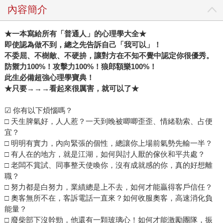
內容簡介
★
一本寫給所有「普通人」的心理學大全★
即使認為做不到，總之先告訴自己「我可以」！
不委屈、不樹敵、不硬拚，讓對方在不知不覺中認定你很優秀。
防禦力100%！攻擊力100%！狼郎額樂100%！
此生必備超強心理學寶典！
★
只要→→→看起來很厲害，就可以了★
☑ 你有以下煩惱嗎？
□ 天生脾氣好，人人惹？一天到晚被唧唧歪歪、情緒勒索、占便
宜？
□ 明明有實力，內向緊張的個性，總讓你上場前氣勢先輸一半？
□ 有人在的地方，就是江湖，如何與討人厭的傢伙和平共處？
□ 老闆不賞試、同事整天使喚你，沒有成就感的你，真的好想離
職？
□ 努力都是白努力，業績總是上不去，如何才能贏得客戶信任？
□ 奧客無所不在，客訴電話一直來？如何收服奧客，高速消化負
能量？
□ 廢柴部下沒幹勁，他還有一顆玻璃心！如何才能激勵團隊，振