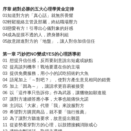
序章 絕對必勝的五大心理學黃金定律
01知道對方的「真心話」就無所畏懼
02輕鬆籠絡主管及部屬，終結職場壓力
03戀愛有方！引導出心儀對象的好感
04成為捉摸不透的人，躋身勝利組
05故意踏進對方的「地盤」，讓人對你加倍信任
第一章 巧妙把NO變成YES的心理誘導術
01 想提升信任感，反而要刻意說出短處或缺點
02 提高談判機率！戰地要選在你的主場
03 提供免費服務，用小小的試吃招術釣大魚
04 語尾加上「～對吧？」，使對方產生意見相同的錯覺
05 加上「因為～」，讓請求更容易被接受
06 以「這件事只告訴你」作為武器，讓獵物如願進籠
07 讓對方連續答應小事，大事也能痛快允諾
08 主詞以「大家」代替「我」來說服對方
09 希望對方購買商品，就不要「強行推薦」
10 為了讓對方聽進要求，故意提出難題
11 從姿勢看穿對方的心理，以肢體接觸消除戒心