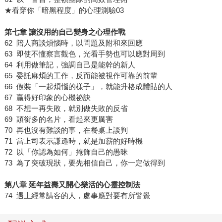
★看穿你「暗黑程度」的心理測驗03
第七章 讓沒用的自己變身之心理作戰
62 陪人商談煩惱時，以問題及附和來回應
63 即使不懂察言觀色，光看手勢也可以應對周到
64 利用做筆記，強調自己是能幹的新人
65 委託麻煩的工作，反而能被視作可靠的前輩
66 假裝「一起煩惱的樣子」，就能升格成體貼的人
67 贏得好印象的心機祕訣
68 不想一再失敗，就別做失敗的反省
69 頭銜多的名片，看起來更厲害
70 再也沒有難談的事，在餐桌上談判
71 當上司表示謙遜時，就是加薪的好時機
72 以「你認為如何」掩飾自己的愚昧
73 為了突破現狀，要先相信自己，你一定做得到
第八章 延年益壽又開心樂活的心靈控制法
74 遇上經常請客的人，處事應對要有所警覺