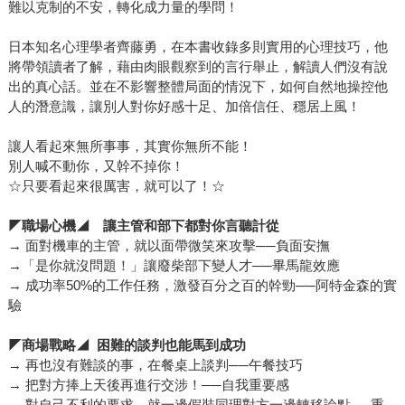
難以克制的不安，轉化成力量的學問！
日本知名心理學者齊藤勇，在本書收錄多則實用的心理技巧，他
將帶領讀者了解，藉由肉眼觀察到的言行舉止，解讀人們沒有說
出的真心話。並在不影響整體局面的情況下，如何自然地操控他
人的潛意識，讓別人對你好感十足、加倍信任、穩居上風！
讓人看起來無所事事，其實你無所不能！
別人喊不動你，又幹不掉你！
☆只要看起來很厲害，就可以了！☆
◤
職場心機◢ 讓主管和部下都對你言聽計從
→ 面對機車的主管，就以面帶微笑來攻擊──負面安撫
→「是你就沒問題！」讓廢柴部下變人才──畢馬龍效應
→ 成功率50%的工作任務，激發百分之百的幹勁──阿特金森的實
驗
◤
商場戰略◢ 困難的談判也能馬到成功
→ 再也沒有難談的事，在餐桌上談判──午餐技巧
→ 把對方捧上天後再進行交涉！──自我重要感
→ 對自己不利的要求，就一邊假裝同理對方一邊轉移論點──重