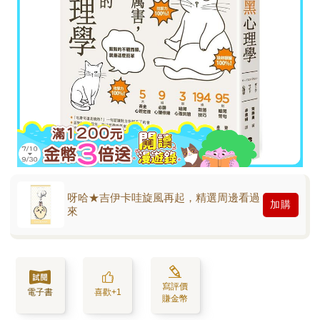
呀哈★吉伊卡哇旋風再起，精選周邊看過
加購
來
寫評價
電子書
喜歡+1
賺金幣