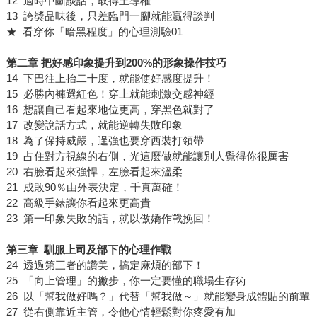
12 適時中斷談話，取得主導權
13 誇奬品味後，只差臨門一腳就能贏得談判
★ 看穿你「暗黑程度」的心理測驗01
第二章 把好感印象提升到200%的形象操作技巧
14 下巴往上抬二十度，就能使好感度提升！
15 必勝內褲選紅色！穿上就能刺激交感神經
16 想讓自己看起來地位更高，穿黑色就對了
17 改變說話方式，就能逆轉失敗印象
18 為了保持威嚴，逞強也要穿西裝打領帶
19 占住對方視線的右側，光這麼做就能讓別人覺得你很厲害
20 右臉看起來強悍，左臉看起來溫柔
21 成敗90％由外表決定，千真萬確！
22 高級手錶讓你看起來更高貴
23 第一印象失敗的話，就以傲嬌作戰挽回！
第三章 馴服上司及部下的心理作戰
24 透過第三者的讚美，搞定麻煩的部下！
25 「向上管理」的撇步，你一定要懂的職場生存術
26 以「幫我做好嗎？」代替「幫我做～」就能變身成體貼的前輩
27 從右側靠近主管，令他心情輕鬆對你疼愛有加