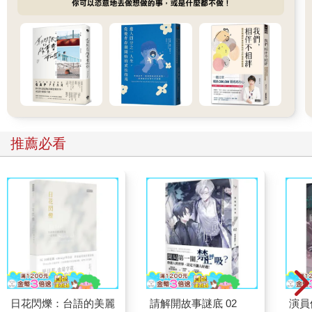
推薦必看
日花閃爍：台語的美麗
請解開故事謎底 02
演員