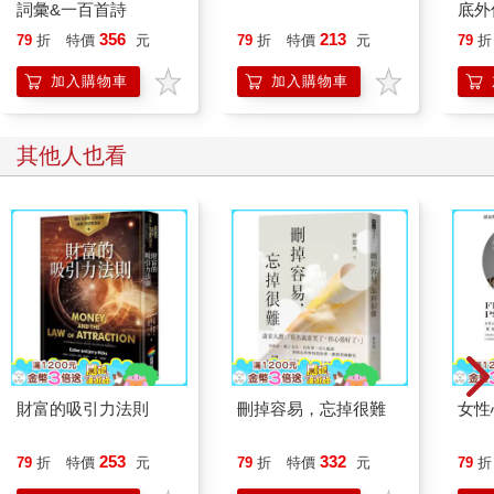
詞彙&一百首詩
底外
356
213
79
折
特價
元
79
折
特價
元
79
折
加入購物車
加入購物車
其他人也看
財富的吸引力法則
刪掉容易，忘掉很難
女性
253
332
79
折
特價
元
79
折
特價
元
79
折