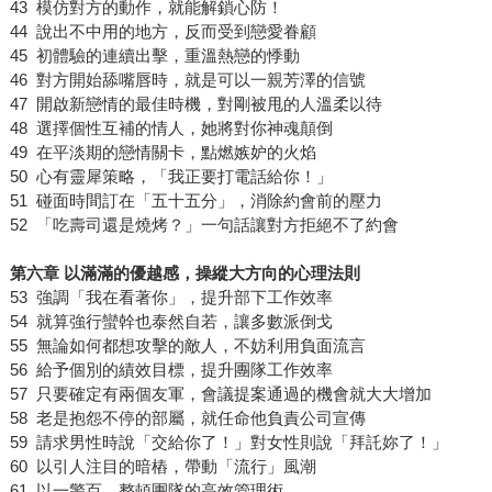
43 模仿對方的動作，就能解鎖心防！
44 說出不中用的地方，反而受到戀愛眷顧
45 初體驗的連續出擊，重溫熱戀的悸動
46 對方開始舔嘴唇時，就是可以一親芳澤的信號
47 開啟新戀情的最佳時機，對剛被甩的人溫柔以待
48 選擇個性互補的情人，她將對你神魂顛倒
49 在平淡期的戀情關卡，點燃嫉妒的火焰
50 心有靈犀策略，「我正要打電話給你！」
51 碰面時間訂在「五十五分」，消除約會前的壓力
52 「吃壽司還是燒烤？」一句話讓對方拒絕不了約會
第六章 以滿滿的優越感，操縱大方向的心理法則
53 強調「我在看著你」，提升部下工作效率
54 就算強行蠻幹也泰然自若，讓多數派倒戈
55 無論如何都想攻擊的敵人，不妨利用負面流言
56 給予個別的績效目標，提升團隊工作效率
57 只要確定有兩個友軍，會議提案通過的機會就大大增加
58 老是抱怨不停的部屬，就任命他負責公司宣傳
59 請求男性時說「交給你了！」對女性則說「拜託妳了！」
60 以引人注目的暗樁，帶動「流行」風潮
61 以一警百，整頓團隊的高效管理術