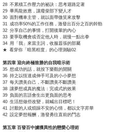
28 不累積工作壓力的祕訣：思考迴路定著
29 畢馬龍效應，讓廢柴部下變人才
30 面對機車主管，就以面帶微笑來攻擊
31 成功率50%的工作任務，激發出百分之百的幹勁
32 分享自己的事情，打開後輩的內心
33 要爭取機會或否定他人時，就慢一點出拳
34 用「我」來當主詞，收服囂張的部屬
★ 看穿你「暗黑程度」的心理測驗02
第四章 迎向終極致勝的自我暗示術
35 想成功的話，就按下樂觀的開關
36 持之以恆達成伸手可及的小小夢想
37 每天讚美自己，不斷讚美不斷讚美
38 讓夢想成真的魔法：完成式的效果
39 負面的言語會生出更負面的思考
40 生活想做些改變，就喊出目標吧！
41 討厭的人或煩躁不安的心情，都以文字昇華
42 設定夢想報酬，激發勇往直前的鬥志
第五章 百發百中擄獲異性的戀愛心理術