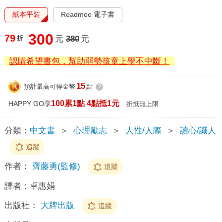
紙本平裝
Readmoo 電子書
300
79
折
元
380
元
認購希望書包，幫助弱勢孩童上學不中斷！
15
預計最高可得金幣
點
?
100累1點 4點抵1元
HAPPY GO享
折抵無上限
分類：
中文書
＞
心理勵志
＞
人性/人際
＞
讀心/識人
追蹤
作者：
齊藤勇(監修)
追蹤
譯者：
卓惠娟
出版社：
大牌出版
追蹤