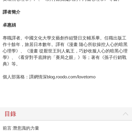
譯者簡介
卓惠娟
專職譯者。中國文化大學文藝創作組暨日文輔系畢。任職出版工
作十餘年，旅居日本數年。譯有《漫畫 隨心所欲操控人心的暗黑
心理學》、《漫畫 從厭世王到人氣王，巧妙收服人心的暗黑心理
學》、《看穿對手底牌的「賽局之眼」》等；著有《孫子行銷戰
典》等。
個人部落格：譯網情深blog.roodo.com/lovetomo
目錄
前言 潛意識的力量