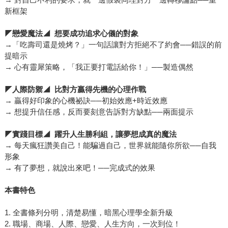
新框架
◤
戀愛魔法◢ 想要成功追求心儀的對象
→「吃壽司還是燒烤？」一句話讓對方拒絕不了約會──錯誤的前
提暗示
→ 心有靈犀策略，「我正要打電話給你！」──製造偶然
◤
人際防禦◢ 比對方贏得先機的心理作戰
→ 贏得好印象的心機祕訣──初始效應+時近效應
→ 想提升信任感，反而要刻意告訴對方缺點──兩面提示
◤
實踐目標◢ 躍升人生勝利組，讓夢想成真的魔法
→ 每天瘋狂讚美自己！能騙過自己，世界就能隨你所欲──自我
形象
→ 有了夢想，就說出來吧！──完成式的效果
本書特色
1. 全書條列分明，清楚易懂，暗黑心理學全新升級
2. 職場、商場、人際、戀愛、人生方向，一次到位！