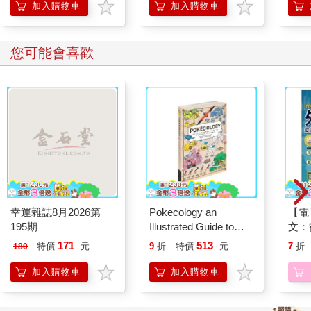
加入購物車
加入購物車
您可能會喜歡
幸運雜誌8月2026第
Pokecology an
【電
195期
Illustrated Guide to
文：
Pokemon Ecology
本搞
171
513
特價
元
9
折
特價
元
7
折
180
(Pokemon Pikachu
聲】
Press)
加入購物車
加入購物車