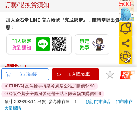
訂購/退換貨須知
加入金石堂 LINE 官方帳號『完成綁定』，隨時掌握出貨動
態：
提醒您！！
金石堂及銀行均不會請您操作ATM! 如接獲電話要求您前往
立即結帳
加入購物車
ATM提款機，請不要聽從指示，以免受騙上當！
※ FUNY冰晶渦輪手持製冷風扇全站加購價$490
退換貨須知：
※ Q版企鵝安全隨身警報器全站不限金額加購價$99
**提醒您，鑑賞期不等於試用期，退回商品須為全新狀態**
預計 2026/08/11 出貨
參考庫存量：1
預訂門市商品
門市庫存
依據「消費者保護法」第19條及行政院消費者保護處公告之
大量採購
「通訊交易解除權合理例外情事適用準則」，以下商品購買
後，除商品本身有瑕疵外，將不提供7天的猶豫期：
易於腐敗、保存期限較短或解約時即將逾期。（如：生
鮮食品）