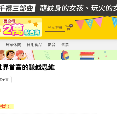
0
登入/註冊
電
居家休閒
日用食品
影音
售票
世界首富的賺錢思維
 電子書
中斷！