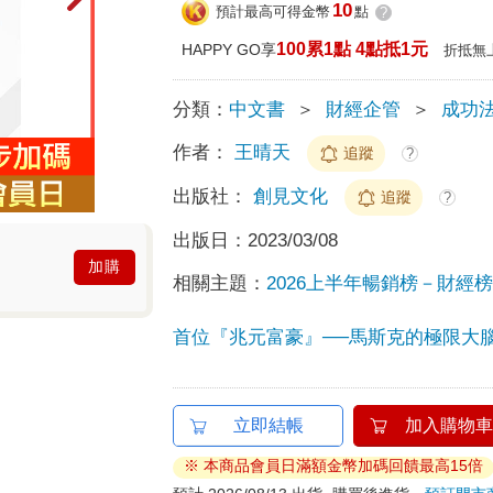
10
預計最高可得金幣
點
?
100累1點 4點抵1元
HAPPY GO享
折抵無
分類：
中文書
＞
財經企管
＞
成功
作者：
王晴天
追蹤
?
出版社：
創見文化
追蹤
?
出版日：
2023/03/08
加購
相關主題：
2026上半年暢銷榜－財經榜T
首位『兆元富豪』──馬斯克的極限大
立即結帳
加入購物車
※ 本商品會員日滿額金幣加碼回饋最高15倍