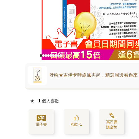
呀哈★吉伊卡哇旋風再起，精選周邊看過來
★
1
個人喜歡
寫評價
電子書
喜歡+1
賺金幣