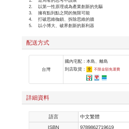
1. 造局者的思考不設限
2. 以第一性原理成為產業創新的先驅
3. 擁有點到點之間的無限可能
4. 打破思維枷鎖、拆除思維的牆
5. 以小博大、破界創新的新利器
配送方式
國內宅配：本島、離島
到店取貨：
台灣
不限金額免運費
詳細資料
語言
中文繁體
ISBN
9789862719619