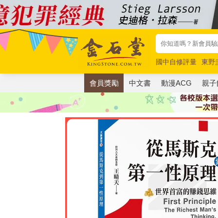
國中自修評量
東野
唯紅花綻放
奧德賽
會員獎勵
中文書
動漫ACG
親子