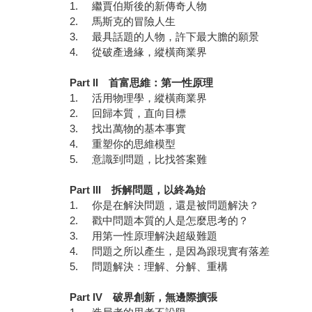
1. 繼賈伯斯後的新傳奇人物
2. 馬斯克的冒險人生
3. 最具話題的人物，許下最大膽的願景
4. 從破產邊緣，縱橫商業界
Part II
首富思維：第一性原理
1. 活用物理學，縱橫商業界
2. 回歸本質，直向目標
3. 找出萬物的基本事實
4. 重塑你的思維模型
5. 意識到問題，比找答案難
Part III
拆解問題，以終為始
1. 你是在解決問題，還是被問題解決？
2. 戳中問題本質的人是怎麼思考的？
3. 用第一性原理解決超級難題
4. 問題之所以產生，是因為跟現實有落差
5. 問題解決：理解、分解、重構
Part IV
破界創新，無邊際擴張