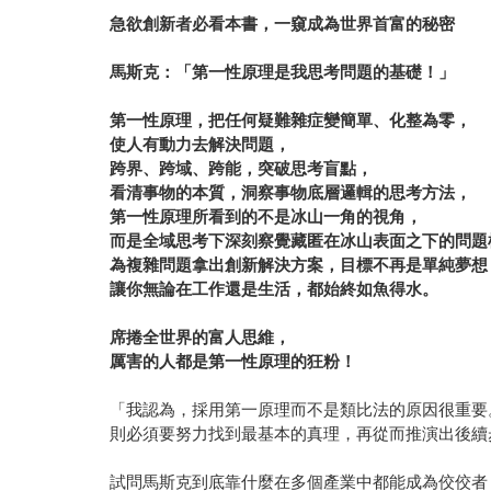
急欲創新者必看本書，一窺成為世界首富的秘密
馬斯克：「第一性原理是我思考問題的基礎！」
第一性原理，把任何疑難雜症變簡單、化整為零，
使人有動力去解決問題，
跨界、跨域、跨能，突破思考盲點，
看清事物的本質，洞察事物底層邏輯的思考方法，
第一性原理所看到的不是冰山一角的視角，
而是全域思考下深刻察覺藏匿在冰山表面之下的問題
為複雜問題拿出創新解決方案，目標不再是單純夢想
讓你無論在工作還是生活，都始終如魚得水。
席捲全世界的富人思維，
厲害的人都是第一性原理的狂粉！
「我認為，採用第一原理而不是類比法的原因很重要
則必須要努力找到最基本的真理，再從而推演出後續步
試問馬斯克到底靠什麼在多個產業中都能成為佼佼者