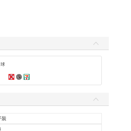
全球
平裝
級