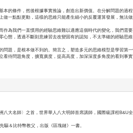
基本的條件，然後根據事實推論，創造出新價值。在分解問題的過程
上做一點點更動，這樣的思維只能產生細小的反覆運算發展，無法做
而作為我們一直慣用的經驗思維難以適應這個時代的變化，我們需要
零心態，透過不斷刻意練習去改變固有的認知，不太準確的經驗思維
的問題，是根本做不到的。簡言之，塑造多元的思維模型是學習第一
立看待問題角度，擴寬廣度，提高高度，加深深度多角度的看到事實
洲八大名師〉之首，世界華人八大明師首席講師，國際級課程B&U
鏈先驅＆比特幣教父，出版《區塊鏈》一書。