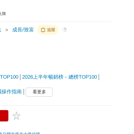
上限
法
＞
成長/致富
追蹤
?
OP100
2026上半年暢銷榜－總榜TOP100
腦操作指南
看更多