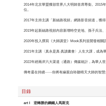
2014年北京華盟獲頒世界八大明師首席尊銜。2015
位。
2017年主持主講「新絲路視頻」網路影音頻道，獲得廣
2019年起新絲路視頻內容新增時空史地、孫子兵
2020年投入撰寫《大師講堂》Mook系列並開發相關
2021年主講〈真永是真‧真讀書會〉人生大課，成為
2022年經兩岸六大渠道（通路）傳媒統計，為華人
傳奇還在持續⋯⋯你將有緣親自聆聽晴天大師的智慧
目錄
art I
逆轉勝的鋼鐵人馬斯克