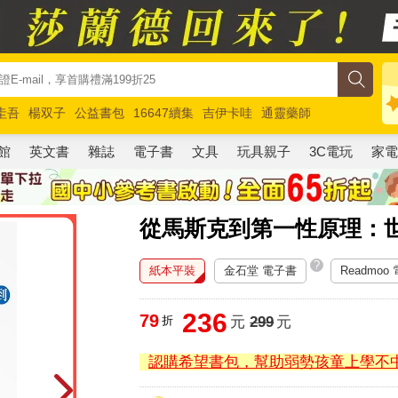
圭吾
楊双子
公益書包
16647續集
吉伊卡哇
通靈藥師
路邊攤新作
馬斯克
玩具總動員5
超慢跑
館
英文書
雜誌
電子書
文具
玩具親子
3C電玩
家
從馬斯克到第一性原理：
?
紙本平裝
金石堂 電子書
Readmoo
236
79
折
元
299
元
認購希望書包，幫助弱勢孩童上學不