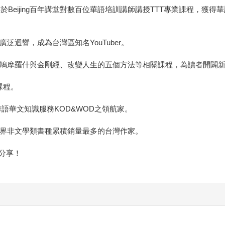
年於Beijing百年講堂對數百位華語培訓講師講授TTT專業課程，
泛迴響，成為台灣區知名YouTuber。
法、鳩摩羅什與金剛經、改變人生的五個方法等相關課程，為讀者開闢
課程。
華語華文知識服務KOD&WOD之領航家。
世界非文學類書種累積銷量最多的台灣作家。
分享！