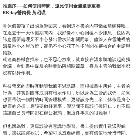
推薦序──如何使用時間，遠比使用金錢還更重要
KKday營銷長 黃昭瑛
剛休假帶孩子出國旅遊回來，看到這本書的內容猶如當頭棒喝，
在過去十一天休假期間內，我好像不小心回覆不少訊息、也因為
訊息需要處理又不小心發出需求給相關同事、儘管人在雪地裡的
溫泉區小木屋放鬆，卻仍不小心花了許多時間在審核合約申請與
帳款……
就連商務機會找來，也不忍心放棄，就直接在溫泉勝地談起商務
會議，看到書中提及的時間陷阱相關篇章，身為主管的我似乎都
沒有以身作則。
科技帶來的即時互動讓我躲不過誘惑，而根據書中所述，主管的
行為，其實對團隊成員有暗示作用，所以身為主管的我們，如果
想要帶領一個對的時間管理模式，更應該身先士卒；休假是身心
健康的必須，應該要做好表率，假期間不應該打擾同仁，也不應
該讓自己長時間都在辦公狀態，但這件事真的很難啊！
但也因為難，更應該被有意識地學習。書上提供實作建議與練
習，讓我躍躍欲試，希望可以透過練習，更有價值地珍惜時間、