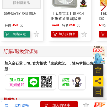
如夢似幻的愛情體驗
【太星電工】風神14
【日本
吋壁式通風扇(吸排風
鷗】
機)
(8款
350
850
特價
元
特價
元
69
折
1499
Kit
企鵝
預購限定
加入購物車
訂購/退換貨須知
加入金石堂 LINE 官方帳號『完成綁定』，隨時掌握出貨動
會
態：
員
日
提醒您！！
金石堂及銀行均不會請您操作ATM! 如接獲電話要求您前往
立即結帳
加入購物車