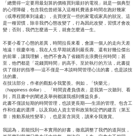
「總覺得一定要用最划算的價格買到最好的電視」就是一個典型
的心理障礙，包含我也曾經落入這種耗費過多時間在跑好幾家
（或專程開車到遠處），去買便宜一些的家電或家具的狀況。這
是一種習慣，除非我們心態改變了，行為因此改變，習慣才會改
變；否則，我們怎麼過一天，就會怎麼過一生。
不要小看了心態的差異，時間拉長來看，會讓一個人的走向天差
地遠！很慶幸地，我在人生早期就遇到嚴長壽、還有好幾位傑出
的前輩，讓我理解，他們不會為了省錢而去浪費任何時間；甚
至，他們都是「花錢買時間」的高手。至於執行的方法，此書提
供了很好的指導──這不僅是一本談時間管理心法的書，也是談技
法的書。
在技法部分，作者的觀點令我驚羨。例如，「快樂元」
（happiness dollar）、「時間資產負債表」是我第一次聽到、看
到，而且書中的闡述及舉例都讓我感到獲益良多。
此書不僅談短期的時間管理，也談更長期──生涯的管理。包含工
作和住處的選擇，以及寫給人資主管和政策制定們的建言（第五
章：推動系統性變革），也是富含洞見，讀來令我激賞。
我認為，若能找到一本實用的好書，徹底調整了我們的道與技，