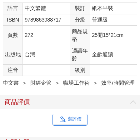
語言
中文繁體
裝訂
紙本平裝
ISBN
9789863988717
分級
普通級
商品規
頁數
272
25開15*21cm
格
適讀年
出版地
台灣
全齡適讀
齡
注音
級別
中文書
＞
財經企管
＞
職場工作術
＞
效率/時間管理
商品評價
寫評價