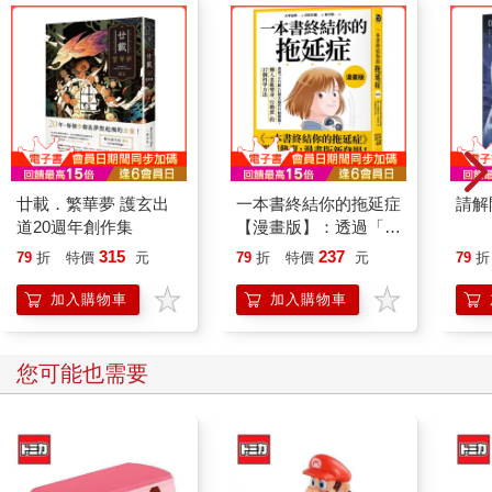
廿載．繁華夢 護玄出
一本書終結你的拖延症
請解
道20週年創作集
【漫畫版】：透過「小
行動」打開大腦的行動
315
237
79
折
特價
元
79
折
特價
元
79
折
開關，懶人也能變身
「行動派」的37個科
加入購物車
加入購物車
學方法
您可能也需要