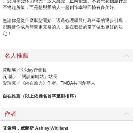
。悠閒享受休閒時光：放大感受、正向聚焦。不要想花錢旅行是
否物超所值，而是想與愛的人一起創造幸福回憶有多美好。
無論你是從什麼狀態開始，透過心理學與行為科學的逐步引導，
都將使你成為時間更充裕的人，並在取捨的當下做出更好的決
定！
名人推薦
黃昭瑛／KKday營銷長
瓦 基／「閱讀前哨站」站長
愛瑞克／《內在原力》作者、TMBA共同創辦人
自在推薦（以上依姓名首字筆劃排序）
作者
艾希莉．威蘭斯 Ashley Whillans