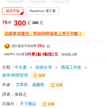
紙本平裝
Readmoo 電子書
300
79
折
元
380
元
認購希望書包，幫助弱勢孩童上學不中斷！
15
預計最高可得金幣
點
?
100累1點 4點抵1元
HAPPY GO享
折抵無上限
分類：
中文書
＞
財經企管
＞
職場工作術
＞
效率/時間管理
追蹤
作者：
艾希莉．威蘭斯
追蹤
譯者：
張靖之
出版社：
天下雜誌
追蹤