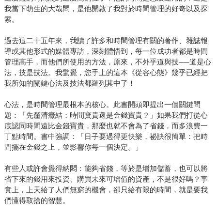
我當下萌生的大哉問，是他開啟了我對於時間管理的好奇以及探
索。
過去這二十五年來，我讀了許多和時間管理有關的著作、雜誌報
導或其他形式的媒體專訪，深刻體悟到，每一位成功者都是時間
管理高手，而他們所使用的方法，原來，不外乎道與技──道是心
法，技是技法。我驚覺，您手上的這本《從容心態》幾乎已經把
我所知的關鍵心法及技法都羅列其中了！
心法，是時間管理最根本的核心。此書開頭即提出一個關鍵問
題：「先釐清癥結：時間寶貴還是金錢寶貴？」如果我們打從心
底認同時間遠比金錢寶貴，那麼也就不會為了省錢，而多浪費一
丁點時間。書中強調：「日子要過得更快樂，祕訣很簡單：把時
間擺在金錢之上，並影響你每一個決定。」
有些人或許會覺得納悶：能夠省錢，等於是增加儲蓄，也可以將
省下來的錢用來投資、購買未來可增值的資產，不是很好嗎？事
實上，上天給了人們無窮的機會，卻只給有限的時間，就是要我
們懂得取捨的智慧。