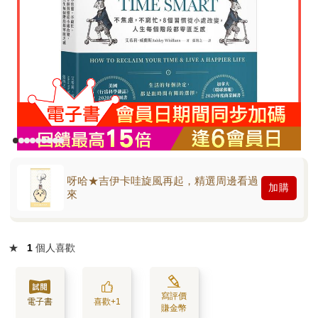
呀哈★吉伊卡哇旋風再起，精選周邊看過
加購
來
★
1
個人喜歡
寫評價
電子書
喜歡+1
賺金幣