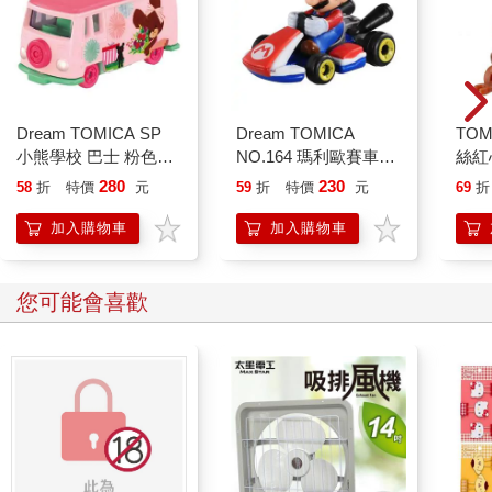
Dream TOMICA SP
Dream TOMICA
TOM
小熊學校 巴士 粉色款
NO.164 瑪利歐賽車8
絲紅
傑琪 大衛 玩具車 多美
瑪利歐 超級瑪利 小汽
動員
280
230
58
折
特價
元
59
折
特價
元
69
折
小汽車
車 玩具車 多美小汽車
多美
加入購物車
加入購物車
您可能會喜歡