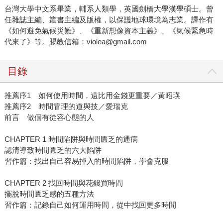
台灣大學中文系畢業，輔系人類學，英國劍橋大學漢學碩士。曾
任雜誌主編、叢書主編及版權，以保護地球環境為志業。譯作有
《如何避免氣候災難》、《重新想像資本主義》、《氣候緊急時
代來了》等。賜教信箱：violea@gmail.com
目錄
推薦序1 如何使用時間，遠比用金錢更重要／黃昭瑛
推薦序2 時間管理的道與技／愛瑞克
前言 做個有從容心態的人
CHAPTER 1 時間陷阱與時間匱乏的通病
認清導致時間匱乏的六大陷阱
習作篇：找出自己容易掉入的時間陷阱，學會克服
CHAPTER 2 找回時間與花錢買時間
擺脫時間匱乏感的五種方法
習作篇：記錄自己如何運用時間，從中找回更多時間