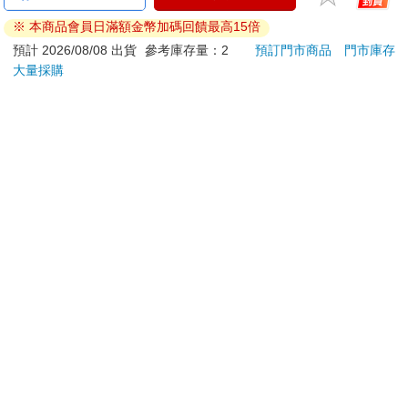
ATM提款機，請不要聽從指示，以免受騙上當！
※ 本商品會員日滿額金幣加碼回饋最高15倍
退換貨須知：
預計 2026/08/08 出貨
參考庫存量：2
預訂門市商品
門市庫存
大量採購
**提醒您，鑑賞期不等於試用期，退回商品須為全新狀態**
依據「消費者保護法」第19條及行政院消費者保護處公告之
「通訊交易解除權合理例外情事適用準則」，以下商品購買
後，除商品本身有瑕疵外，將不提供7天的猶豫期：
易於腐敗、保存期限較短或解約時即將逾期。（如：生
鮮食品）
依消費者要求所為之客製化給付。（客製化商品）
報紙、期刊或雜誌。（含MOOK、外文雜誌）
經消費者拆封之影音商品或電腦軟體。
非以有形媒介提供之數位內容或一經提供即為完成之線
上服務，經消費者事先同意始提供。（如：電子書、電
子雜誌、下載版軟體、虛擬商品…等）
已拆封之個人衛生用品。（如：內衣褲、刮鬍刀、除毛
刀…等）
若非上列種類商品，均享有到貨7天的猶豫期（含例假
日）。