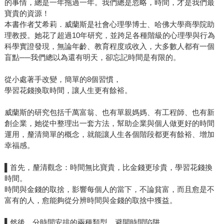
的事情，總是一年拖過一年。我們總是忽略，時間，才是我們最
寶貴的資源！
本書作者艾希莉．威蘭斯是社會心理學博士、哈佛大學商學院助
理教授。她花了超過10年研究，並跨足各種階級的心理學與行為
科學實證發現，無論年齡、教育程度或收入，大多數人都有一個
盲點──我們總以為還有明天，卻忘記時間是有限的。
從小處著手改變，簡單的8個習慣，
學習花錢換取時間，讓人生更有餘裕。
威蘭斯的研究包括千萬富翁、也有單親媽媽、有工程師、也有新
創企業，她從中整理出一套方法，幫助企業與個人做更好的時間
運用，釐清簡單的概念，就能讓人生各個階段都更有餘裕、增加
幸福感。
▌首先，釐清觀念：時間無比寶貴，比金錢更珍貴，學習花錢換
時間。
時間與金錢的取捨，影響每個人的當下，不論貧富，而且愈是不
富有的人，愈能夠從分辨時間與金錢的取捨中獲益。
▌然後，分時間安排的兩種類型，避開時間陷阱。