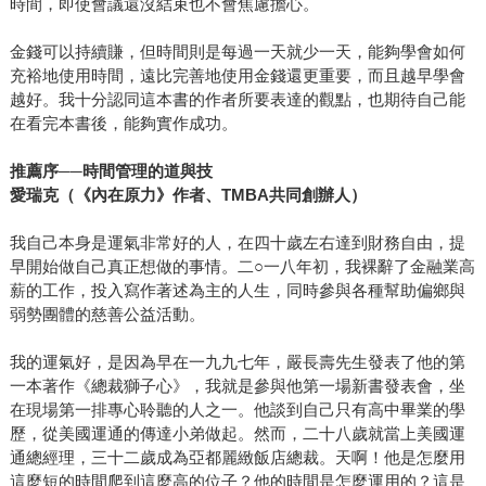
時間，即使會議還沒結束也不會焦慮擔心。
金錢可以持續賺，但時間則是每過一天就少一天，能夠學會如何
充裕地使用時間，遠比完善地使用金錢還更重要，而且越早學會
越好。我十分認同這本書的作者所要表達的觀點，也期待自己能
在看完本書後，能夠實作成功。
推薦序──時間管理的道與技
愛瑞克（《內在原力》作者、TMBA共同創辦人）
我自己本身是運氣非常好的人，在四十歲左右達到財務自由，提
早開始做自己真正想做的事情。二○一八年初，我裸辭了金融業高
薪的工作，投入寫作著述為主的人生，同時參與各種幫助偏鄉與
弱勢團體的慈善公益活動。
我的運氣好，是因為早在一九九七年，嚴長壽先生發表了他的第
一本著作《總裁獅子心》，我就是參與他第一場新書發表會，坐
在現場第一排專心聆聽的人之一。他談到自己只有高中畢業的學
歷，從美國運通的傳達小弟做起。然而，二十八歲就當上美國運
通總經理，三十二歲成為亞都麗緻飯店總裁。天啊！他是怎麼用
這麼短的時間爬到這麼高的位子？他的時間是怎麼運用的？這是