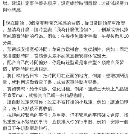
增。建議排定事件優先順序，設定總體時間目標，才能減緩壓力
與罪惡感。
▌現在開始，8個培養時間充裕感的習慣，從日常開始簡單改變
。釐清為什麼：隨時意識「我為什麼做這個？」，刪減或替代掉
單純浪費時間的行為。例如：午餐後無腦滑手機→午餐後散步10
分鐘。
。預留或安排寬裕時間：創造放鬆機會、恢復韌性。例如：固定
安排運動時間，當感覺太累不妨就直接安排休假幾天。
。配合自己的時間偏好：你是時鐘型還是事件型？順應自我習
慣，解除時間焦慮根源。
。將目標結合日常：把時間用在正面的地方。例如：想增加閱讀
量，就利用通勤看電子書，或做家事時聽有聲書。
。實施獎懲：給予刺激、強化目標。例如：連續三天晚上八點後
不查看mail，就犒賞自己喝一杯精品咖啡。
。讓自動設定來幫你：設立不被打擾的小規矩。例如：讓通知靜
音，晚上八點後不再收信。
。抗拒純粹緊急的事情：為重要、但不緊急的事情確立進度。找
出重要但不緊急的事情，直接排入你的行事曆。例如：安排一個
假日下午規劃環島旅行。